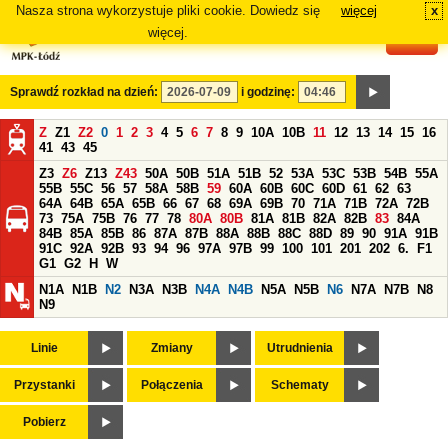
Nasza strona wykorzystuje pliki cookie. Dowiedz się
więcej
x
#
więcej.
Sprawdź rozkład na dzień:
i godzinę:
Z
Z1
Z2
0
1
2
3
4
5
6
7
8
9
10A
10B
11
12
13
14
15
16
41
43
45
Z3
Z6
Z13
Z43
50A
50B
51A
51B
52
53A
53C
53B
54B
55A
55B
55C
56
57
58A
58B
59
60A
60B
60C
60D
61
62
63
64A
64B
65A
65B
66
67
68
69A
69B
70
71A
71B
72A
72B
73
75A
75B
76
77
78
80A
80B
81A
81B
82A
82B
83
84A
84B
85A
85B
86
87A
87B
88A
88B
88C
88D
89
90
91A
91B
91C
92A
92B
93
94
96
97A
97B
99
100
101
201
202
6.
F1
G1
G2
H
W
N1A
N1B
N2
N3A
N3B
N4A
N4B
N5A
N5B
N6
N7A
N7B
N8
N9
Linie
Zmiany
Utrudnienia
Przystanki
Połączenia
Schematy
Pobierz