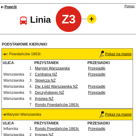
Pomoc
Powrót
Z3
Linia
PODSTAWOWE KIERUNKI
r. Powstańców 1863r.
Pokaż na mapie
ULICA
PRZYSTANEK
PRZESIADKI
1.
Marysin Warszawska
Przesiadki
Warszawska
2.
Centralna NŻ
Przesiadki
Warszawska
3.
Słowicza NŻ
Warszawska
4.
Dw. Łódź Warszawska NŻ
Przesiadki
Warszawska
5.
Deczyńskiego NŻ
Przesiadki
Warszawska
6.
Irysowa NŻ
7.
Rondo Powstańców 1863r.
Marysin Warszawska
Pokaż na mapie
ULICA
PRZYSTANEK
PRZESIADKI
Inflancka
1.
Rondo Powstańców 1863r.
Przesiadki
Warszawska
2.
Irysowa NŻ