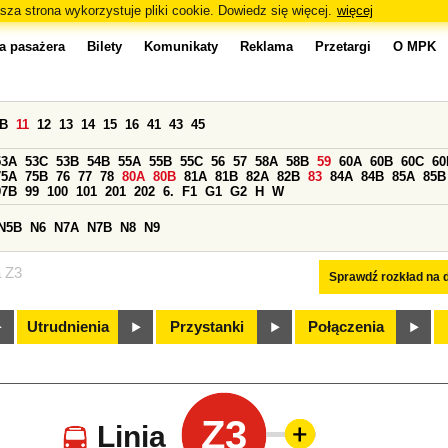
sza strona wykorzystuje pliki cookie. Dowiedz się więcej.
więcej
a pasażera
Bilety
Komunikaty
Reklama
Przetargi
O MPK
0B
11
12
13
14
15
16
41
43
45
53A
53C
53B
54B
55A
55B
55C
56
57
58A
58B
59
60A
60B
60C
60
75A
75B
76
77
78
80A
80B
81A
81B
82A
82B
83
84A
84B
85A
85B
97B
99
100
101
201
202
6.
F1
G1
G2
H
W
N5B
N6
N7A
N7B
N8
N9
a Z3
Sprawdź rozkład na d
Utrudnienia
Przystanki
Połączenia
Z3
Linia