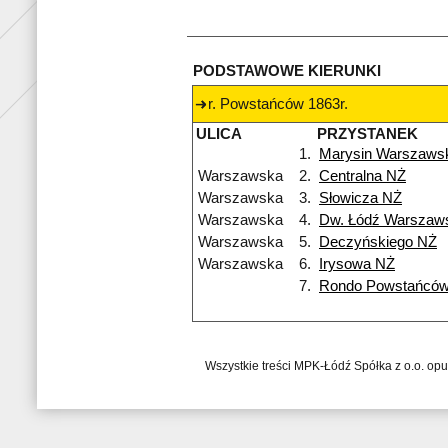
PODSTAWOWE KIERUNKI
r. Powstańców 1863r.
ULICA
PRZYSTANEK
1.
Marysin Warszaws
Warszawska
2.
Centralna NŻ
Warszawska
3.
Słowicza NŻ
Warszawska
4.
Dw. Łódź Warszaw
Warszawska
5.
Deczyńskiego NŻ
Warszawska
6.
Irysowa NŻ
7.
Rondo Powstańców
Wszystkie treści MPK-Łódź Spółka z o.o. op