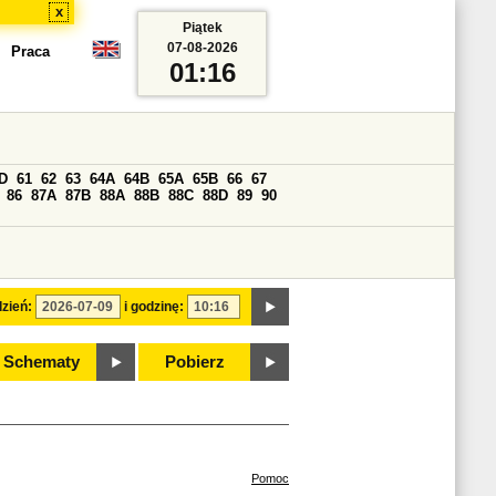
x
Piątek
07-08-2026
Praca
01:16
D
61
62
63
64A
64B
65A
65B
66
67
86
87A
87B
88A
88B
88C
88D
89
90
zień:
i godzinę:
Schematy
Pobierz
Pomoc