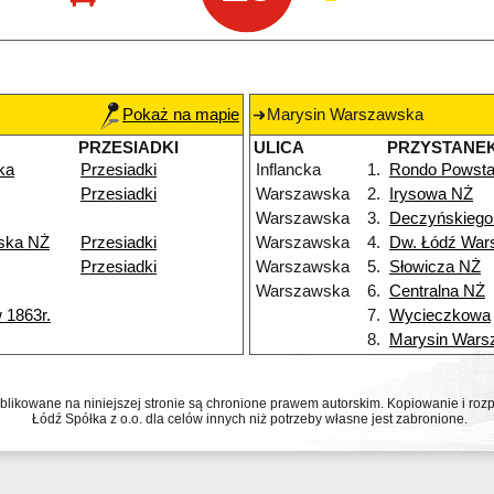
Pokaż na mapie
Marysin Warszawska
PRZESIADKI
ULICA
PRZYSTANE
ka
Przesiadki
Inflancka
1.
Rondo Powsta
Przesiadki
Warszawska
2.
Irysowa NŻ
Warszawska
3.
Deczyńskiego
ska NŻ
Przesiadki
Warszawska
4.
Dw. Łódź War
Przesiadki
Warszawska
5.
Słowicza NŻ
Warszawska
6.
Centralna NŻ
 1863r.
7.
Wycieczkowa
8.
Marysin Wars
ublikowane na niniejszej stronie są chronione prawem autorskim. Kopiowanie i r
Łódź Spółka z o.o. dla celów innych niż potrzeby własne jest zabronione.