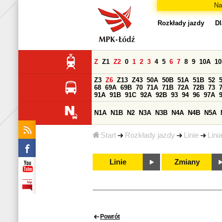
Na
Rozkłady jazdy
Dl
Z
Z1
Z2
0
1
2
3
4
5
6
7
8
9
10A
1
Z3
Z6
Z13
Z43
50A
50B
51A
51B
52
68
69A
69B
70
71A
71B
72A
72B
73
91A
91B
91C
92A
92B
93
94
96
97A
N1A
N1B
N2
N3A
N3B
N4A
N4B
N5A
Start
Rozkłady jazdy
Linie
Lini
Linie
Zmiany
Powrót