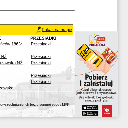
Pokaż na mapie
K
PRZESIADKI
ńców 1863r.
Przesiadki
 NŻ
Przesiadki
szawska NŻ
Przesiadki
Przesiadki
Przesiadki
zawska
ozpowszechnianie ich bez pisemnej zgody MPK-