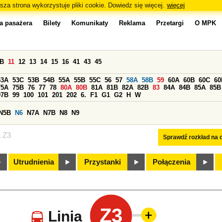
sza strona wykorzystuje pliki cookie. Dowiedz się więcej.
więcej
a pasażera
Bilety
Komunikaty
Reklama
Przetargi
O MPK
0B
11
12
13
14
15
16
41
43
45
53A
53C
53B
54B
55A
55B
55C
56
57
58A
58B
59
60A
60B
60C
60
75A
75B
76
77
78
80A
80B
81A
81B
82A
82B
83
84A
84B
85A
85B
97B
99
100
101
201
202
6.
F1
G1
G2
H
W
N5B
N6
N7A
N7B
N8
N9
a Z3
Sprawdź rozkład na d
Utrudnienia
Przystanki
Połączenia
Z3
Linia