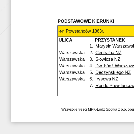
PODSTAWOWE KIERUNKI
r. Powstańców 1863r.
ULICA
PRZYSTANEK
1.
Marysin Warszaws
Warszawska
2.
Centralna NŻ
Warszawska
3.
Słowicza NŻ
Warszawska
4.
Dw. Łódź Warszaw
Warszawska
5.
Deczyńskiego NŻ
Warszawska
6.
Irysowa NŻ
7.
Rondo Powstańców
Wszystkie treści MPK-Łódź Spółka z o.o. op