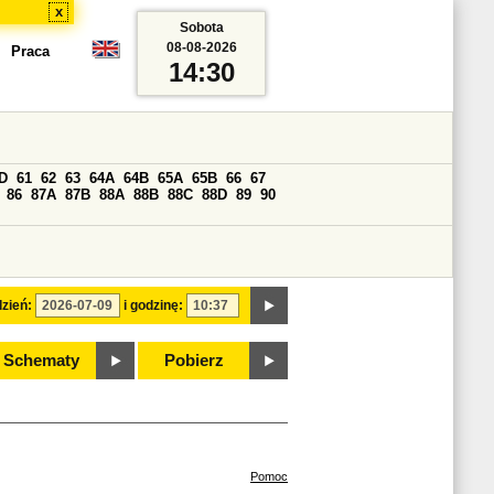
x
Sobota
08-08-2026
Praca
14:30
D
61
62
63
64A
64B
65A
65B
66
67
86
87A
87B
88A
88B
88C
88D
89
90
zień:
i godzinę:
Schematy
Pobierz
Pomoc