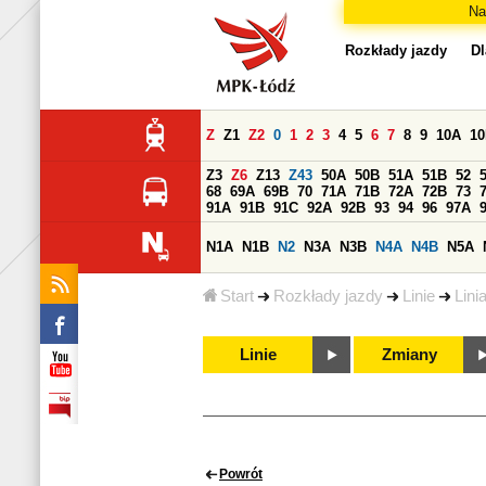
Na
Rozkłady jazdy
Dl
Z
Z1
Z2
0
1
2
3
4
5
6
7
8
9
10A
1
Z3
Z6
Z13
Z43
50A
50B
51A
51B
52
68
69A
69B
70
71A
71B
72A
72B
73
91A
91B
91C
92A
92B
93
94
96
97A
N1A
N1B
N2
N3A
N3B
N4A
N4B
N5A
Start
Rozkłady jazdy
Linie
Lini
Linie
Zmiany
Powrót