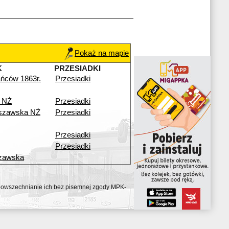
Pokaż na mapie
K
PRZESIADKI
ńców 1863r.
Przesiadki
 NŻ
Przesiadki
szawska NŻ
Przesiadki
Przesiadki
Przesiadki
zawska
ozpowszechnianie ich bez pisemnej zgody MPK-