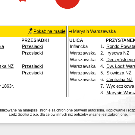
Pokaż na mapie
Marysin Warszawska
PRZESIADKI
ULICA
PRZYSTANE
ka
Przesiadki
Inflancka
1.
Rondo Powsta
Przesiadki
Warszawska
2.
Irysowa NŻ
Warszawska
3.
Deczyńskiego
ska NŻ
Przesiadki
Warszawska
4.
Dw. Łódź War
Przesiadki
Warszawska
5.
Słowicza NŻ
Warszawska
6.
Centralna NŻ
 1863r.
7.
Wycieczkowa
8.
Marysin Wars
ublikowane na niniejszej stronie są chronione prawem autorskim. Kopiowanie i r
Łódź Spółka z o.o. dla celów innych niż potrzeby własne jest zabronione.