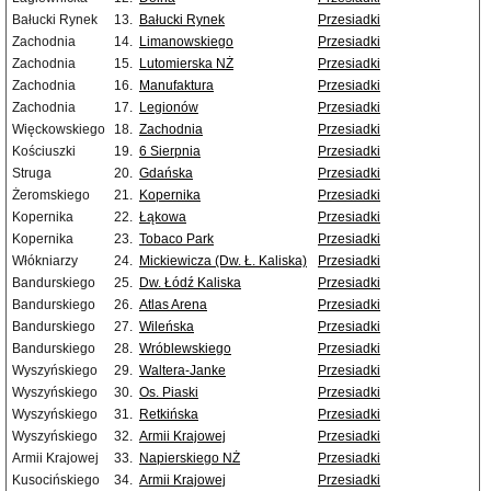
Bałucki Rynek
13.
Bałucki Rynek
Przesiadki
Zachodnia
14.
Limanowskiego
Przesiadki
Zachodnia
15.
Lutomierska NŻ
Przesiadki
Zachodnia
16.
Manufaktura
Przesiadki
Zachodnia
17.
Legionów
Przesiadki
Więckowskiego
18.
Zachodnia
Przesiadki
Kościuszki
19.
6 Sierpnia
Przesiadki
Struga
20.
Gdańska
Przesiadki
Żeromskiego
21.
Kopernika
Przesiadki
Kopernika
22.
Łąkowa
Przesiadki
Kopernika
23.
Tobaco Park
Przesiadki
Włókniarzy
24.
Mickiewicza (Dw. Ł. Kaliska)
Przesiadki
Bandurskiego
25.
Dw. Łódź Kaliska
Przesiadki
Bandurskiego
26.
Atlas Arena
Przesiadki
Bandurskiego
27.
Wileńska
Przesiadki
Bandurskiego
28.
Wróblewskiego
Przesiadki
Wyszyńskiego
29.
Waltera-Janke
Przesiadki
Wyszyńskiego
30.
Os. Piaski
Przesiadki
Wyszyńskiego
31.
Retkińska
Przesiadki
Wyszyńskiego
32.
Armii Krajowej
Przesiadki
Armii Krajowej
33.
Napierskiego NŻ
Przesiadki
Kusocińskiego
34.
Armii Krajowej
Przesiadki