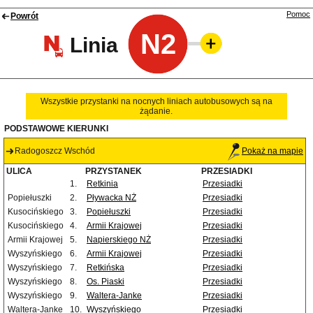
Pomoc
Powrót
N2
Linia
Wszystkie przystanki na nocnych liniach autobusowych są na
żądanie.
PODSTAWOWE KIERUNKI
Radogoszcz Wschód
Pokaż na mapie
ULICA
PRZYSTANEK
PRZESIADKI
1.
Retkinia
Przesiadki
Popiełuszki
2.
Pływacka NŻ
Przesiadki
Kusocińskiego
3.
Popiełuszki
Przesiadki
Kusocińskiego
4.
Armii Krajowej
Przesiadki
Armii Krajowej
5.
Napierskiego NŻ
Przesiadki
Wyszyńskiego
6.
Armii Krajowej
Przesiadki
Wyszyńskiego
7.
Retkińska
Przesiadki
Wyszyńskiego
8.
Os. Piaski
Przesiadki
Wyszyńskiego
9.
Waltera-Janke
Przesiadki
Waltera-Janke
10.
Wyszyńskiego
Przesiadki