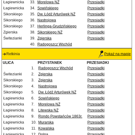
Łagiewnicka
33.
Morelowa NŻ
Przesiadki
Łagiewnicka
34.
Sowińskiego
Przesiadki
Sikorskiego
35.
Dw. Łódź Arturówek NŻ
Przesiadki
Sikorskiego
36.
Nastrojowa
Przesiadki
Sikorskiego
37.
Herlinga-Grudzińskiego
Przesiadki
Zgierska
38.
Sikorskiego NŻ
Przesiadki
Świtezianki
39.
Zgierska
Przesiadki
40.
Radogoszcz Wschód
Retkinia
Pokaż na mapie
ULICA
PRZYSTANEK
PRZESIADKI
1.
Radogoszcz Wschód
Przesiadki
Świtezianki
2.
Zgierska
Przesiadki
Sikorskiego
3.
Zgierska
Przesiadki
Sikorskiego
4.
Nastrojowa
Przesiadki
Sikorskiego
5.
Dw. Łódź Arturówek NŻ
Przesiadki
Łagiewnicka
6.
Sowińskiego
Przesiadki
Łagiewnicka
7.
Morelowa NŻ
Przesiadki
Łagiewnicka
8.
Litewska NŻ
Przesiadki
Łagiewnicka
9.
Rondo Powstańców 1863r.
Przesiadki
Łagiewnicka
10.
Murarska
Przesiadki
Łagiewnicka
11.
Kowalska
Przesiadki
Łagiewnicka
12.
Dolna
Przesiadki