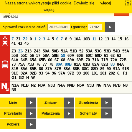
Nasza strona wykorzystuje pliki cookie. Dowiedz się
więcej
x
#
więcej.
Sprawdź rozkład na dzień:
i godzinę:
Z
Z1
Z2
0
1
2
3
4
5
6
7
8
9
10A
10B
11
12
13
14
15
16
41
43
45
Z3
Z6
Z13
Z43
50A
50B
51A
51B
52
53A
53C
53B
54B
55A
55B
55C
56
57
58A
58B
59
60A
60B
60C
60D
61
62
63
64A
64B
65A
65B
66
67
68
69A
69B
70
71A
71B
72A
72B
73
75A
75B
76
77
78
80A
80B
81A
81B
82A
82B
83
84A
84B
85A
85B
86
87A
87B
88A
88B
88C
88D
89
90
91A
91B
91C
92A
92B
93
94
96
97A
97B
99
100
101
201
202
6.
F1
G1
G2
H
W
N1A
N1B
N2
N3A
N3B
N4A
N4B
N5A
N5B
N6
N7A
N7B
N8
N9
Linie
Zmiany
Utrudnienia
Przystanki
Połączenia
Schematy
Pobierz