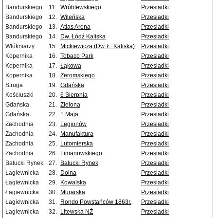
Bandurskiego
11.
Wróblewskiego
Przesiadki
Bandurskiego
12.
Wileńska
Przesiadki
Bandurskiego
13.
Atlas Arena
Przesiadki
Bandurskiego
14.
Dw. Łódź Kaliska
Przesiadki
Włókniarzy
15.
Mickiewicza (Dw. Ł. Kaliska)
Przesiadki
Kopernika
16.
Tobaco Park
Przesiadki
Kopernika
17.
Łąkowa
Przesiadki
Kopernika
18.
Żeromskiego
Przesiadki
Struga
19.
Gdańska
Przesiadki
Kościuszki
20.
6 Sierpnia
Przesiadki
Gdańska
21.
Zielona
Przesiadki
Gdańska
22.
1 Maja
Przesiadki
Zachodnia
23.
Legionów
Przesiadki
Zachodnia
24.
Manufaktura
Przesiadki
Zachodnia
25.
Lutomierska
Przesiadki
Zachodnia
26.
Limanowskiego
Przesiadki
Bałucki Rynek
27.
Bałucki Rynek
Przesiadki
Łagiewnicka
28.
Dolna
Przesiadki
Łagiewnicka
29.
Kowalska
Przesiadki
Łagiewnicka
30.
Murarska
Przesiadki
Łagiewnicka
31.
Rondo Powstańców 1863r.
Przesiadki
Łagiewnicka
32.
Litewska NŻ
Przesiadki