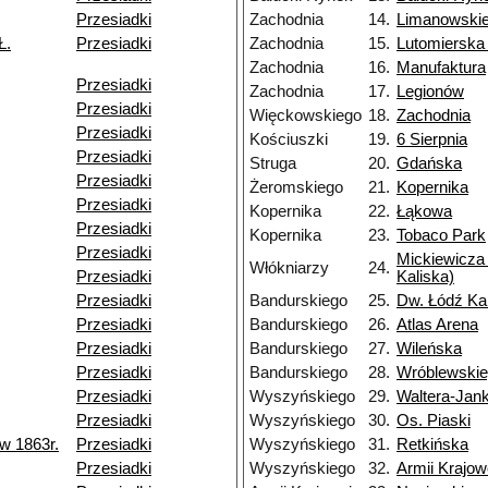
Przesiadki
Zachodnia
14.
Limanowski
Ł.
Przesiadki
Zachodnia
15.
Lutomierska
Zachodnia
16.
Manufaktura
Przesiadki
Zachodnia
17.
Legionów
Przesiadki
Więckowskiego
18.
Zachodnia
Przesiadki
Kościuszki
19.
6 Sierpnia
Przesiadki
Struga
20.
Gdańska
Przesiadki
Żeromskiego
21.
Kopernika
Przesiadki
Kopernika
22.
Łąkowa
Przesiadki
Kopernika
23.
Tobaco Park
Przesiadki
Mickiewicza 
Włókniarzy
24.
Przesiadki
Kaliska)
Przesiadki
Bandurskiego
25.
Dw. Łódź Ka
Przesiadki
Bandurskiego
26.
Atlas Arena
Przesiadki
Bandurskiego
27.
Wileńska
Przesiadki
Bandurskiego
28.
Wróblewski
Przesiadki
Wyszyńskiego
29.
Waltera-Jan
Przesiadki
Wyszyńskiego
30.
Os. Piaski
w 1863r.
Przesiadki
Wyszyńskiego
31.
Retkińska
Przesiadki
Wyszyńskiego
32.
Armii Krajow