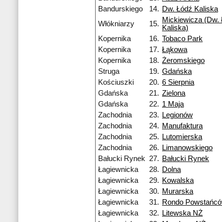
Bandurskiego
14.
Dw. Łódź Kaliska
Mickiewicza (Dw. 
Włókniarzy
15.
Kaliska)
Kopernika
16.
Tobaco Park
Kopernika
17.
Łąkowa
Kopernika
18.
Żeromskiego
Struga
19.
Gdańska
Kościuszki
20.
6 Sierpnia
Gdańska
21.
Zielona
Gdańska
22.
1 Maja
Zachodnia
23.
Legionów
Zachodnia
24.
Manufaktura
Zachodnia
25.
Lutomierska
Zachodnia
26.
Limanowskiego
Bałucki Rynek
27.
Bałucki Rynek
Łagiewnicka
28.
Dolna
Łagiewnicka
29.
Kowalska
Łagiewnicka
30.
Murarska
Łagiewnicka
31.
Rondo Powstańcó
Łagiewnicka
32.
Litewska NŻ