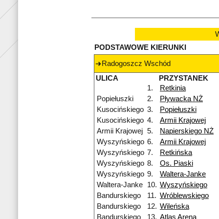
W
PODSTAWOWE KIERUNKI
Radogoszcz Wschód
ULICA
PRZYSTANEK
1.
Retkinia
Popiełuszki
2.
Pływacka NŻ
Kusocińskiego
3.
Popiełuszki
Kusocińskiego
4.
Armii Krajowej
Armii Krajowej
5.
Napierskiego NŻ
Wyszyńskiego
6.
Armii Krajowej
Wyszyńskiego
7.
Retkińska
Wyszyńskiego
8.
Os. Piaski
Wyszyńskiego
9.
Waltera-Janke
Waltera-Janke
10.
Wyszyńskiego
Bandurskiego
11.
Wróblewskiego
Bandurskiego
12.
Wileńska
Bandurskiego
13.
Atlas Arena