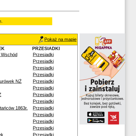
e.
Pokaż na mapie
EK
PRZESIADKI
 Wschód
Przesiadki
Przesiadki
Przesiadki
Przesiadki
turówek NŻ
Przesiadki
Przesiadki
Ż
Przesiadki
Przesiadki
ańców 1863r.
Przesiadki
Przesiadki
Przesiadki
Przesiadki
ek
Przesiadki