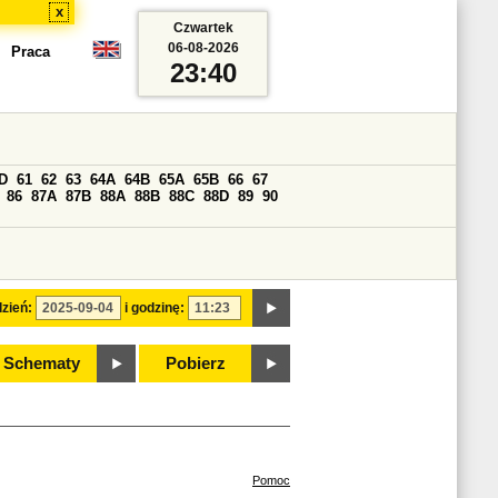
x
Czwartek
06-08-2026
Praca
23:40
D
61
62
63
64A
64B
65A
65B
66
67
86
87A
87B
88A
88B
88C
88D
89
90
zień:
i godzinę:
Schematy
Pobierz
Pomoc