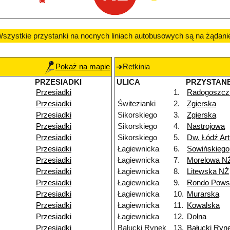
szystkie przystanki na nocnych liniach autobusowych są na żądani
Pokaż na mapie
Retkinia
PRZESIADKI
ULICA
PRZYSTAN
Przesiadki
1.
Radogoszcz
Przesiadki
Świtezianki
2.
Zgierska
Przesiadki
Sikorskiego
3.
Zgierska
Przesiadki
Sikorskiego
4.
Nastrojowa
Przesiadki
Sikorskiego
5.
Dw. Łódź Ar
Przesiadki
Łagiewnicka
6.
Sowińskiego
Przesiadki
Łagiewnicka
7.
Morelowa N
Przesiadki
Łagiewnicka
8.
Litewska NŻ
Przesiadki
Łagiewnicka
9.
Rondo Powst
Przesiadki
Łagiewnicka
10.
Murarska
Przesiadki
Łagiewnicka
11.
Kowalska
Przesiadki
Łagiewnicka
12.
Dolna
Przesiadki
Bałucki Rynek
13.
Bałucki Ryn