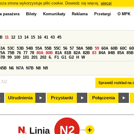
sza strona wykorzystuje pliki cookie. Dowiedz się więcej.
więcej
a pasażera
Bilety
Komunikaty
Reklama
Przetargi
O MPK
0B
11
12
13
14
15
16
41
43
45
53A
53C
53B
54B
55A
55B
55C
56
57
58A
58B
59
60A
60B
60C
60
75A
75B
76
77
78
80A
80B
81A
81B
82A
82B
83
84A
84B
85A
85B
97B
99
100
101
201
202
6.
F1
G1
G2
H
W
N5B
N6
N7A
N7B
N8
N9
a N2
Sprawdź rozkład na d
Utrudnienia
Przystanki
Połączenia
N2
Linia