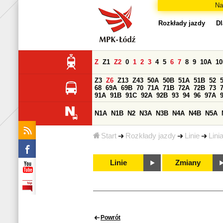
Na
Rozkłady jazdy
Dl
Z
Z1
Z2
0
1
2
3
4
5
6
7
8
9
10A
1
Z3
Z6
Z13
Z43
50A
50B
51A
51B
52
68
69A
69B
70
71A
71B
72A
72B
73
91A
91B
91C
92A
92B
93
94
96
97A
N1A
N1B
N2
N3A
N3B
N4A
N4B
N5A
Start
Rozkłady jazdy
Linie
Lini
Linie
Zmiany
Powrót