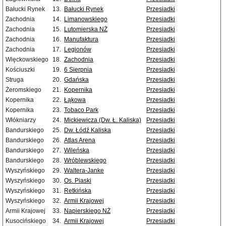
Bałucki Rynek
13.
Bałucki Rynek
Przesiadki
Zachodnia
14.
Limanowskiego
Przesiadki
Zachodnia
15.
Lutomierska NŻ
Przesiadki
Zachodnia
16.
Manufaktura
Przesiadki
Zachodnia
17.
Legionów
Przesiadki
Więckowskiego
18.
Zachodnia
Przesiadki
Kościuszki
19.
6 Sierpnia
Przesiadki
Struga
20.
Gdańska
Przesiadki
Żeromskiego
21.
Kopernika
Przesiadki
Kopernika
22.
Łąkowa
Przesiadki
Kopernika
23.
Tobaco Park
Przesiadki
Włókniarzy
24.
Mickiewicza (Dw. Ł. Kaliska)
Przesiadki
Bandurskiego
25.
Dw. Łódź Kaliska
Przesiadki
Bandurskiego
26.
Atlas Arena
Przesiadki
Bandurskiego
27.
Wileńska
Przesiadki
Bandurskiego
28.
Wróblewskiego
Przesiadki
Wyszyńskiego
29.
Waltera-Janke
Przesiadki
Wyszyńskiego
30.
Os. Piaski
Przesiadki
Wyszyńskiego
31.
Retkińska
Przesiadki
Wyszyńskiego
32.
Armii Krajowej
Przesiadki
Armii Krajowej
33.
Napierskiego NŻ
Przesiadki
Kusocińskiego
34.
Armii Krajowej
Przesiadki