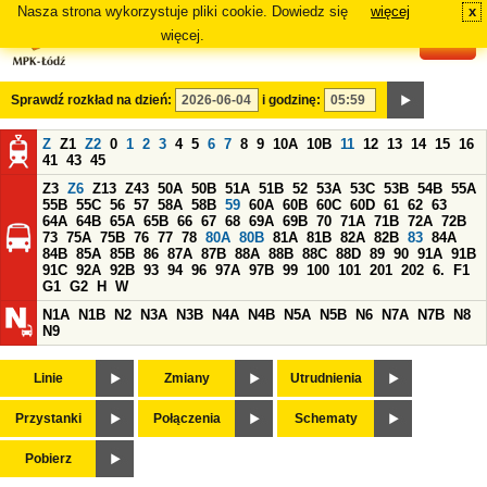
Nasza strona wykorzystuje pliki cookie. Dowiedz się
więcej
x
#
więcej.
Sprawdź rozkład na dzień:
i godzinę:
Z
Z1
Z2
0
1
2
3
4
5
6
7
8
9
10A
10B
11
12
13
14
15
16
41
43
45
Z3
Z6
Z13
Z43
50A
50B
51A
51B
52
53A
53C
53B
54B
55A
55B
55C
56
57
58A
58B
59
60A
60B
60C
60D
61
62
63
64A
64B
65A
65B
66
67
68
69A
69B
70
71A
71B
72A
72B
73
75A
75B
76
77
78
80A
80B
81A
81B
82A
82B
83
84A
84B
85A
85B
86
87A
87B
88A
88B
88C
88D
89
90
91A
91B
91C
92A
92B
93
94
96
97A
97B
99
100
101
201
202
6.
F1
G1
G2
H
W
N1A
N1B
N2
N3A
N3B
N4A
N4B
N5A
N5B
N6
N7A
N7B
N8
N9
Linie
Zmiany
Utrudnienia
Przystanki
Połączenia
Schematy
Pobierz