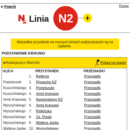
Pomoc
Powrót
N2
Linia
Wszystkie przystanki na nocnych liniach autobusowych są na
żądanie.
PODSTAWOWE KIERUNKI
Radogoszcz Wschód
Pokaż na mapie
ULICA
PRZYSTANEK
PRZESIADKI
1.
Retkinia
Przesiadki
Popiełuszki
2.
Pływacka NŻ
Przesiadki
Kusocińskiego
3.
Popiełuszki
Przesiadki
Kusocińskiego
4.
Armii Krajowej
Przesiadki
Armii Krajowej
5.
Napierskiego NŻ
Przesiadki
Wyszyńskiego
6.
Armii Krajowej
Przesiadki
Wyszyńskiego
7.
Retkińska
Przesiadki
Wyszyńskiego
8.
Os. Piaski
Przesiadki
Wyszyńskiego
9.
Waltera-Janke
Przesiadki
Waltera-Janke
10.
Wyszyńskiego
Przesiadki