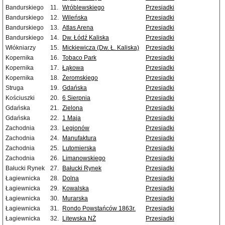
Bandurskiego
11.
Wróblewskiego
Przesiadki
Bandurskiego
12.
Wileńska
Przesiadki
Bandurskiego
13.
Atlas Arena
Przesiadki
Bandurskiego
14.
Dw. Łódź Kaliska
Przesiadki
Włókniarzy
15.
Mickiewicza (Dw. Ł. Kaliska)
Przesiadki
Kopernika
16.
Tobaco Park
Przesiadki
Kopernika
17.
Łąkowa
Przesiadki
Kopernika
18.
Żeromskiego
Przesiadki
Struga
19.
Gdańska
Przesiadki
Kościuszki
20.
6 Sierpnia
Przesiadki
Gdańska
21.
Zielona
Przesiadki
Gdańska
22.
1 Maja
Przesiadki
Zachodnia
23.
Legionów
Przesiadki
Zachodnia
24.
Manufaktura
Przesiadki
Zachodnia
25.
Lutomierska
Przesiadki
Zachodnia
26.
Limanowskiego
Przesiadki
Bałucki Rynek
27.
Bałucki Rynek
Przesiadki
Łagiewnicka
28.
Dolna
Przesiadki
Łagiewnicka
29.
Kowalska
Przesiadki
Łagiewnicka
30.
Murarska
Przesiadki
Łagiewnicka
31.
Rondo Powstańców 1863r.
Przesiadki
Łagiewnicka
32.
Litewska NŻ
Przesiadki