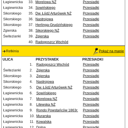
Łagiewnicka
33.
Morelowa NŻ
Przesiadki
Łagiewnicka
34.
Sowińskiego
Przesiadki
Sikorskiego
35.
Dw. Łódź Arturówek NŻ
Przesiadki
Sikorskiego
36.
Nastrojowa
Przesiadki
Sikorskiego
37.
Herlinga-Grudzińskiego
Przesiadki
Zgierska
38.
Sikorskiego NŻ
Przesiadki
Świtezianki
39.
Zgierska
Przesiadki
40.
Radogoszcz Wschód
Retkinia
Pokaż na mapie
ULICA
PRZYSTANEK
PRZESIADKI
1.
Radogoszcz Wschód
Przesiadki
Świtezianki
2.
Zgierska
Przesiadki
Sikorskiego
3.
Zgierska
Przesiadki
Sikorskiego
4.
Nastrojowa
Przesiadki
Sikorskiego
5.
Dw. Łódź Arturówek NŻ
Przesiadki
Łagiewnicka
6.
Sowińskiego
Przesiadki
Łagiewnicka
7.
Morelowa NŻ
Przesiadki
Łagiewnicka
8.
Litewska NŻ
Przesiadki
Łagiewnicka
9.
Rondo Powstańców 1863r.
Przesiadki
Łagiewnicka
10.
Murarska
Przesiadki
Łagiewnicka
11.
Kowalska
Przesiadki
Łagiewnicka
12.
Dolna
Przesiadki