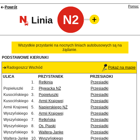
Pomoc
Powrót
N2
Linia
Wszystkie przystanki na nocnych liniach autobusowych są na
żądanie.
PODSTAWOWE KIERUNKI
Radogoszcz Wschód
Pokaż na mapie
ULICA
PRZYSTANEK
PRZESIADKI
1.
Retkinia
Przesiadki
Popiełuszki
2.
Pływacka NŻ
Przesiadki
Kusocińskiego
3.
Popiełuszki
Przesiadki
Kusocińskiego
4.
Armii Krajowej
Przesiadki
Armii Krajowej
5.
Napierskiego NŻ
Przesiadki
Wyszyńskiego
6.
Armii Krajowej
Przesiadki
Wyszyńskiego
7.
Retkińska
Przesiadki
Wyszyńskiego
8.
Os. Piaski
Przesiadki
Wyszyńskiego
9.
Waltera-Janke
Przesiadki
Waltera-Janke
10.
Wyszyńskiego
Przesiadki