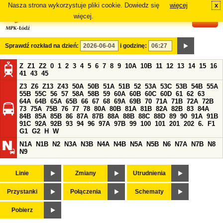
Nasza strona wykorzystuje pliki cookie. Dowiedz się
więcej
x
#
więcej.
Sprawdź rozkład na dzień:
i godzinę:
Z
Z1
Z2
0
1
2
3
4
5
6
7
8
9
10A
10B
11
12
13
14
15
16
41
43
45
Z3
Z6
Z13
Z43
50A
50B
51A
51B
52
53A
53C
53B
54B
55A
55B
55C
56
57
58A
58B
59
60A
60B
60C
60D
61
62
63
64A
64B
65A
65B
66
67
68
69A
69B
70
71A
71B
72A
72B
73
75A
75B
76
77
78
80A
80B
81A
81B
82A
82B
83
84A
84B
85A
85B
86
87A
87B
88A
88B
88C
88D
89
90
91A
91B
91C
92A
92B
93
94
96
97A
97B
99
100
101
201
202
6.
F1
G1
G2
H
W
N1A
N1B
N2
N3A
N3B
N4A
N4B
N5A
N5B
N6
N7A
N7B
N8
N9
Linie
Zmiany
Utrudnienia
Przystanki
Połączenia
Schematy
Pobierz