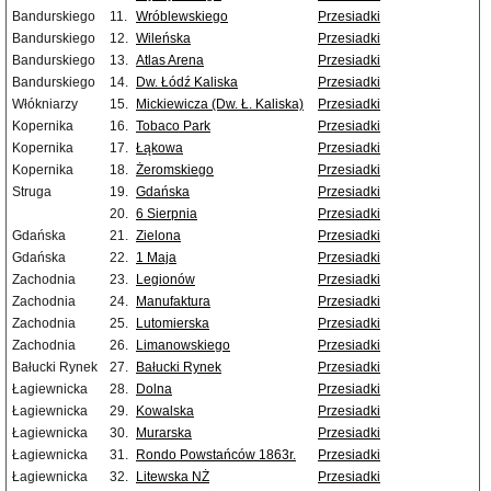
Bandurskiego
11.
Wróblewskiego
Przesiadki
Bandurskiego
12.
Wileńska
Przesiadki
Bandurskiego
13.
Atlas Arena
Przesiadki
Bandurskiego
14.
Dw. Łódź Kaliska
Przesiadki
Włókniarzy
15.
Mickiewicza (Dw. Ł. Kaliska)
Przesiadki
Kopernika
16.
Tobaco Park
Przesiadki
Kopernika
17.
Łąkowa
Przesiadki
Kopernika
18.
Żeromskiego
Przesiadki
Struga
19.
Gdańska
Przesiadki
20.
6 Sierpnia
Przesiadki
Gdańska
21.
Zielona
Przesiadki
Gdańska
22.
1 Maja
Przesiadki
Zachodnia
23.
Legionów
Przesiadki
Zachodnia
24.
Manufaktura
Przesiadki
Zachodnia
25.
Lutomierska
Przesiadki
Zachodnia
26.
Limanowskiego
Przesiadki
Bałucki Rynek
27.
Bałucki Rynek
Przesiadki
Łagiewnicka
28.
Dolna
Przesiadki
Łagiewnicka
29.
Kowalska
Przesiadki
Łagiewnicka
30.
Murarska
Przesiadki
Łagiewnicka
31.
Rondo Powstańców 1863r.
Przesiadki
Łagiewnicka
32.
Litewska NŻ
Przesiadki