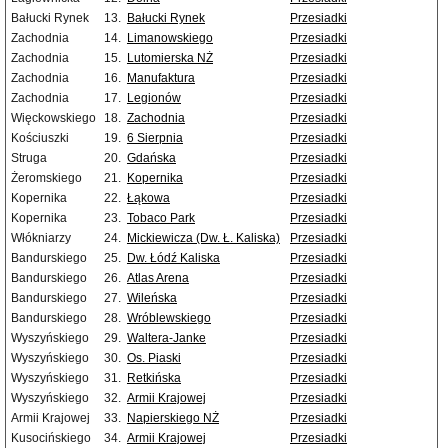
Bałucki Rynek
13.
Bałucki Rynek
Przesiadki
Zachodnia
14.
Limanowskiego
Przesiadki
Zachodnia
15.
Lutomierska NŻ
Przesiadki
Zachodnia
16.
Manufaktura
Przesiadki
Zachodnia
17.
Legionów
Przesiadki
Więckowskiego
18.
Zachodnia
Przesiadki
Kościuszki
19.
6 Sierpnia
Przesiadki
Struga
20.
Gdańska
Przesiadki
Żeromskiego
21.
Kopernika
Przesiadki
Kopernika
22.
Łąkowa
Przesiadki
Kopernika
23.
Tobaco Park
Przesiadki
Włókniarzy
24.
Mickiewicza (Dw. Ł. Kaliska)
Przesiadki
Bandurskiego
25.
Dw. Łódź Kaliska
Przesiadki
Bandurskiego
26.
Atlas Arena
Przesiadki
Bandurskiego
27.
Wileńska
Przesiadki
Bandurskiego
28.
Wróblewskiego
Przesiadki
Wyszyńskiego
29.
Waltera-Janke
Przesiadki
Wyszyńskiego
30.
Os. Piaski
Przesiadki
Wyszyńskiego
31.
Retkińska
Przesiadki
Wyszyńskiego
32.
Armii Krajowej
Przesiadki
Armii Krajowej
33.
Napierskiego NŻ
Przesiadki
Kusocińskiego
34.
Armii Krajowej
Przesiadki