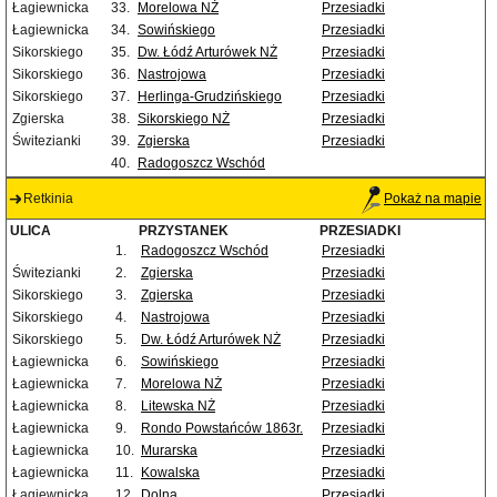
Łagiewnicka
33.
Morelowa NŻ
Przesiadki
Łagiewnicka
34.
Sowińskiego
Przesiadki
Sikorskiego
35.
Dw. Łódź Arturówek NŻ
Przesiadki
Sikorskiego
36.
Nastrojowa
Przesiadki
Sikorskiego
37.
Herlinga-Grudzińskiego
Przesiadki
Zgierska
38.
Sikorskiego NŻ
Przesiadki
Świtezianki
39.
Zgierska
Przesiadki
40.
Radogoszcz Wschód
Retkinia
Pokaż na mapie
ULICA
PRZYSTANEK
PRZESIADKI
1.
Radogoszcz Wschód
Przesiadki
Świtezianki
2.
Zgierska
Przesiadki
Sikorskiego
3.
Zgierska
Przesiadki
Sikorskiego
4.
Nastrojowa
Przesiadki
Sikorskiego
5.
Dw. Łódź Arturówek NŻ
Przesiadki
Łagiewnicka
6.
Sowińskiego
Przesiadki
Łagiewnicka
7.
Morelowa NŻ
Przesiadki
Łagiewnicka
8.
Litewska NŻ
Przesiadki
Łagiewnicka
9.
Rondo Powstańców 1863r.
Przesiadki
Łagiewnicka
10.
Murarska
Przesiadki
Łagiewnicka
11.
Kowalska
Przesiadki
Łagiewnicka
12.
Dolna
Przesiadki