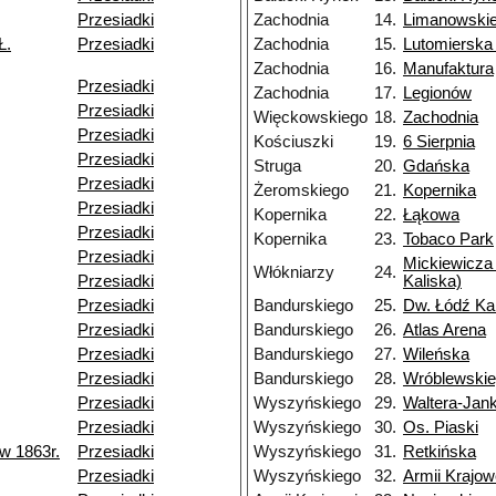
Przesiadki
Zachodnia
14.
Limanowski
Ł.
Przesiadki
Zachodnia
15.
Lutomierska
Zachodnia
16.
Manufaktura
Przesiadki
Zachodnia
17.
Legionów
Przesiadki
Więckowskiego
18.
Zachodnia
Przesiadki
Kościuszki
19.
6 Sierpnia
Przesiadki
Struga
20.
Gdańska
Przesiadki
Żeromskiego
21.
Kopernika
Przesiadki
Kopernika
22.
Łąkowa
Przesiadki
Kopernika
23.
Tobaco Park
Przesiadki
Mickiewicza 
Włókniarzy
24.
Przesiadki
Kaliska)
Przesiadki
Bandurskiego
25.
Dw. Łódź Ka
Przesiadki
Bandurskiego
26.
Atlas Arena
Przesiadki
Bandurskiego
27.
Wileńska
Przesiadki
Bandurskiego
28.
Wróblewski
Przesiadki
Wyszyńskiego
29.
Waltera-Jan
Przesiadki
Wyszyńskiego
30.
Os. Piaski
w 1863r.
Przesiadki
Wyszyńskiego
31.
Retkińska
Przesiadki
Wyszyńskiego
32.
Armii Krajow