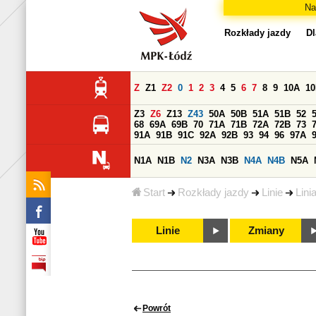
Na
Rozkłady jazdy
Dl
Z
Z1
Z2
0
1
2
3
4
5
6
7
8
9
10A
1
Z3
Z6
Z13
Z43
50A
50B
51A
51B
52
68
69A
69B
70
71A
71B
72A
72B
73
91A
91B
91C
92A
92B
93
94
96
97A
N1A
N1B
N2
N3A
N3B
N4A
N4B
N5A
Start
Rozkłady jazdy
Linie
Lini
Linie
Zmiany
Powrót