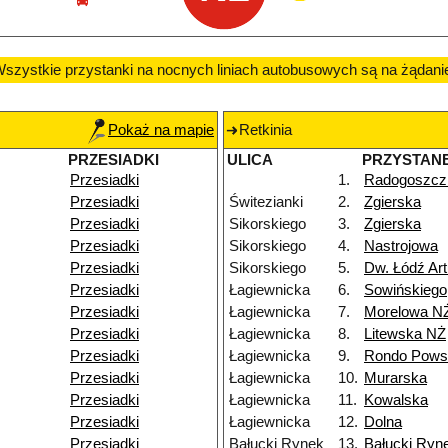
szystkie przystanki na nocnych liniach autobusowych są na żądani
Pokaż na mapie
Retkinia
PRZESIADKI
ULICA
PRZYSTAN
Przesiadki
1.
Radogoszcz
Przesiadki
Świtezianki
2.
Zgierska
Przesiadki
Sikorskiego
3.
Zgierska
Przesiadki
Sikorskiego
4.
Nastrojowa
Przesiadki
Sikorskiego
5.
Dw. Łódź Ar
Przesiadki
Łagiewnicka
6.
Sowińskiego
Przesiadki
Łagiewnicka
7.
Morelowa N
Przesiadki
Łagiewnicka
8.
Litewska NŻ
Przesiadki
Łagiewnicka
9.
Rondo Powst
Przesiadki
Łagiewnicka
10.
Murarska
Przesiadki
Łagiewnicka
11.
Kowalska
Przesiadki
Łagiewnicka
12.
Dolna
Przesiadki
Bałucki Rynek
13.
Bałucki Ryn