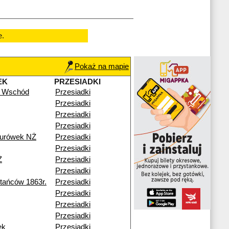
e.
Pokaż na mapie
EK
PRZESIADKI
 Wschód
Przesiadki
Przesiadki
Przesiadki
Przesiadki
turówek NŻ
Przesiadki
Przesiadki
Ż
Przesiadki
Przesiadki
ańców 1863r.
Przesiadki
Przesiadki
Przesiadki
Przesiadki
ek
Przesiadki