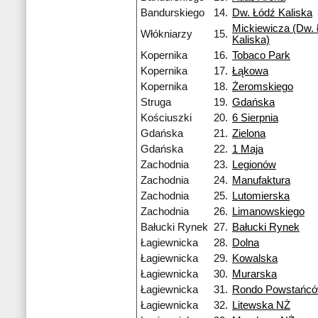
Bandurskiego
14.
Dw. Łódź Kaliska
Mickiewicza (Dw. 
Włókniarzy
15.
Kaliska)
Kopernika
16.
Tobaco Park
Kopernika
17.
Łąkowa
Kopernika
18.
Żeromskiego
Struga
19.
Gdańska
Kościuszki
20.
6 Sierpnia
Gdańska
21.
Zielona
Gdańska
22.
1 Maja
Zachodnia
23.
Legionów
Zachodnia
24.
Manufaktura
Zachodnia
25.
Lutomierska
Zachodnia
26.
Limanowskiego
Bałucki Rynek
27.
Bałucki Rynek
Łagiewnicka
28.
Dolna
Łagiewnicka
29.
Kowalska
Łagiewnicka
30.
Murarska
Łagiewnicka
31.
Rondo Powstańcó
Łagiewnicka
32.
Litewska NŻ