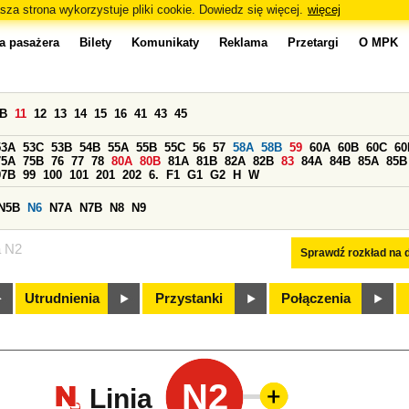
sza strona wykorzystuje pliki cookie. Dowiedz się więcej.
więcej
a pasażera
Bilety
Komunikaty
Reklama
Przetargi
O MPK
0B
11
12
13
14
15
16
41
43
45
53A
53C
53B
54B
55A
55B
55C
56
57
58A
58B
59
60A
60B
60C
60
75A
75B
76
77
78
80A
80B
81A
81B
82A
82B
83
84A
84B
85A
85B
97B
99
100
101
201
202
6.
F1
G1
G2
H
W
N5B
N6
N7A
N7B
N8
N9
a N2
Sprawdź rozkład na d
Utrudnienia
Przystanki
Połączenia
N2
Linia