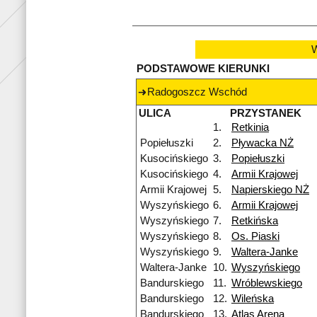
W
PODSTAWOWE KIERUNKI
Radogoszcz Wschód
ULICA
PRZYSTANEK
1.
Retkinia
Popiełuszki
2.
Pływacka NŻ
Kusocińskiego
3.
Popiełuszki
Kusocińskiego
4.
Armii Krajowej
Armii Krajowej
5.
Napierskiego NŻ
Wyszyńskiego
6.
Armii Krajowej
Wyszyńskiego
7.
Retkińska
Wyszyńskiego
8.
Os. Piaski
Wyszyńskiego
9.
Waltera-Janke
Waltera-Janke
10.
Wyszyńskiego
Bandurskiego
11.
Wróblewskiego
Bandurskiego
12.
Wileńska
Bandurskiego
13.
Atlas Arena