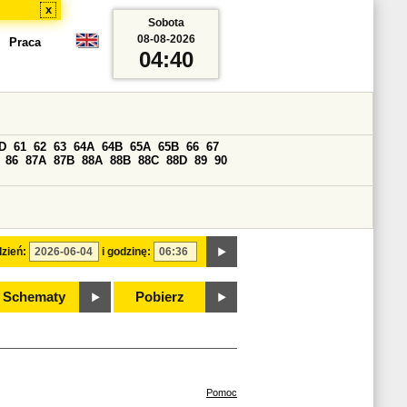
x
Sobota
08-08-2026
Praca
04:40
D
61
62
63
64A
64B
65A
65B
66
67
86
87A
87B
88A
88B
88C
88D
89
90
zień:
i godzinę:
Schematy
Pobierz
Pomoc