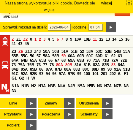
Nasza strona wykorzystuje pliki cookie. Dowiedz się
więcej
x
#
więcej.
Sprawdź rozkład na dzień:
i godzinę:
Z
Z1
Z2
0
1
2
3
4
5
6
7
8
9
10A
10B
11
12
13
14
15
16
41
43
45
Z3
Z6
Z13
Z43
50A
50B
51A
51B
52
53A
53C
53B
54B
55A
55B
55C
56
57
58A
58B
59
60A
60B
60C
60D
61
62
63
64A
64B
65A
65B
66
67
68
69A
69B
70
71A
71B
72A
72B
73
75A
75B
76
77
78
80A
80B
81A
81B
82A
82B
83
84A
84B
85A
85B
86
87A
87B
88A
88B
88C
88D
89
90
91A
91B
91C
92A
92B
93
94
96
97A
97B
99
100
101
201
202
6.
F1
G1
G2
H
W
N1A
N1B
N2
N3A
N3B
N4A
N4B
N5A
N5B
N6
N7A
N7B
N8
N9
Linie
Zmiany
Utrudnienia
Przystanki
Połączenia
Schematy
Pobierz