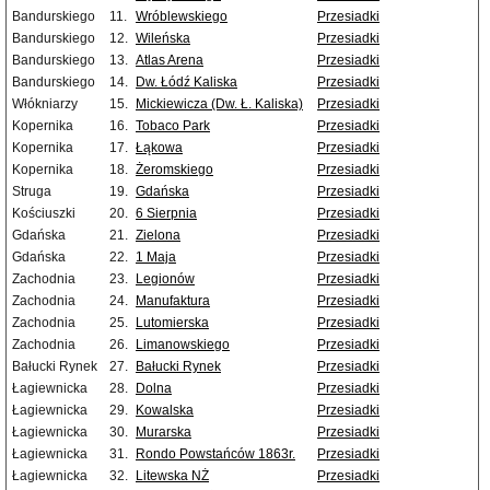
Bandurskiego
11.
Wróblewskiego
Przesiadki
Bandurskiego
12.
Wileńska
Przesiadki
Bandurskiego
13.
Atlas Arena
Przesiadki
Bandurskiego
14.
Dw. Łódź Kaliska
Przesiadki
Włókniarzy
15.
Mickiewicza (Dw. Ł. Kaliska)
Przesiadki
Kopernika
16.
Tobaco Park
Przesiadki
Kopernika
17.
Łąkowa
Przesiadki
Kopernika
18.
Żeromskiego
Przesiadki
Struga
19.
Gdańska
Przesiadki
Kościuszki
20.
6 Sierpnia
Przesiadki
Gdańska
21.
Zielona
Przesiadki
Gdańska
22.
1 Maja
Przesiadki
Zachodnia
23.
Legionów
Przesiadki
Zachodnia
24.
Manufaktura
Przesiadki
Zachodnia
25.
Lutomierska
Przesiadki
Zachodnia
26.
Limanowskiego
Przesiadki
Bałucki Rynek
27.
Bałucki Rynek
Przesiadki
Łagiewnicka
28.
Dolna
Przesiadki
Łagiewnicka
29.
Kowalska
Przesiadki
Łagiewnicka
30.
Murarska
Przesiadki
Łagiewnicka
31.
Rondo Powstańców 1863r.
Przesiadki
Łagiewnicka
32.
Litewska NŻ
Przesiadki