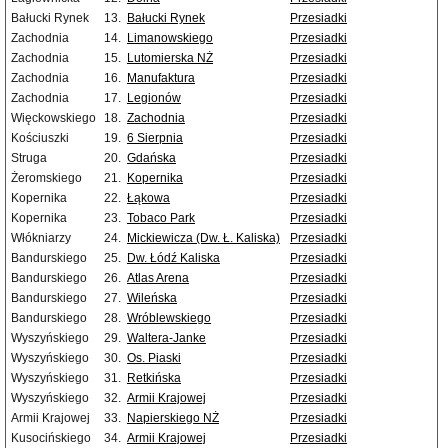
Bałucki Rynek
13.
Bałucki Rynek
Przesiadki
Zachodnia
14.
Limanowskiego
Przesiadki
Zachodnia
15.
Lutomierska NŻ
Przesiadki
Zachodnia
16.
Manufaktura
Przesiadki
Zachodnia
17.
Legionów
Przesiadki
Więckowskiego
18.
Zachodnia
Przesiadki
Kościuszki
19.
6 Sierpnia
Przesiadki
Struga
20.
Gdańska
Przesiadki
Żeromskiego
21.
Kopernika
Przesiadki
Kopernika
22.
Łąkowa
Przesiadki
Kopernika
23.
Tobaco Park
Przesiadki
Włókniarzy
24.
Mickiewicza (Dw. Ł. Kaliska)
Przesiadki
Bandurskiego
25.
Dw. Łódź Kaliska
Przesiadki
Bandurskiego
26.
Atlas Arena
Przesiadki
Bandurskiego
27.
Wileńska
Przesiadki
Bandurskiego
28.
Wróblewskiego
Przesiadki
Wyszyńskiego
29.
Waltera-Janke
Przesiadki
Wyszyńskiego
30.
Os. Piaski
Przesiadki
Wyszyńskiego
31.
Retkińska
Przesiadki
Wyszyńskiego
32.
Armii Krajowej
Przesiadki
Armii Krajowej
33.
Napierskiego NŻ
Przesiadki
Kusocińskiego
34.
Armii Krajowej
Przesiadki