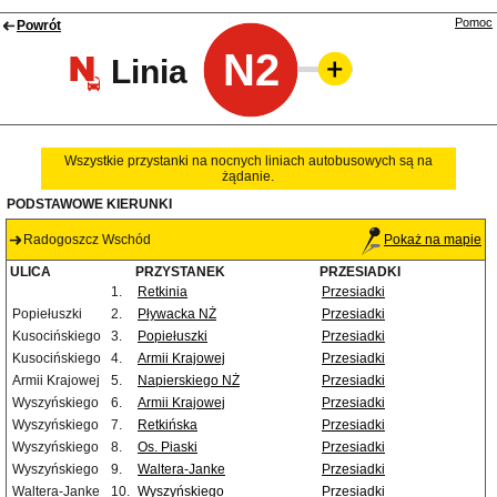
Pomoc
Powrót
N2
Linia
Wszystkie przystanki na nocnych liniach autobusowych są na
żądanie.
PODSTAWOWE KIERUNKI
Radogoszcz Wschód
Pokaż na mapie
ULICA
PRZYSTANEK
PRZESIADKI
1.
Retkinia
Przesiadki
Popiełuszki
2.
Pływacka NŻ
Przesiadki
Kusocińskiego
3.
Popiełuszki
Przesiadki
Kusocińskiego
4.
Armii Krajowej
Przesiadki
Armii Krajowej
5.
Napierskiego NŻ
Przesiadki
Wyszyńskiego
6.
Armii Krajowej
Przesiadki
Wyszyńskiego
7.
Retkińska
Przesiadki
Wyszyńskiego
8.
Os. Piaski
Przesiadki
Wyszyńskiego
9.
Waltera-Janke
Przesiadki
Waltera-Janke
10.
Wyszyńskiego
Przesiadki