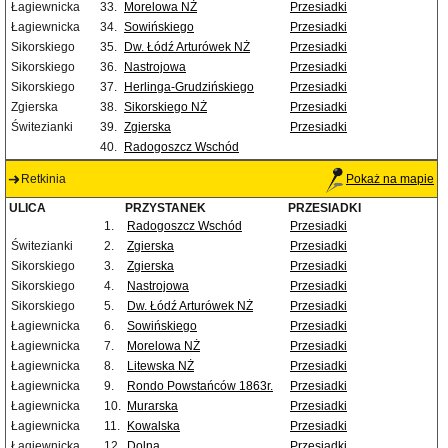
Łagiewnicka
33.
Morelowa NŻ
Przesiadki
Łagiewnicka
34.
Sowińskiego
Przesiadki
Sikorskiego
35.
Dw. Łódź Arturówek NŻ
Przesiadki
Sikorskiego
36.
Nastrojowa
Przesiadki
Sikorskiego
37.
Herlinga-Grudzińskiego
Przesiadki
Zgierska
38.
Sikorskiego NŻ
Przesiadki
Świtezianki
39.
Zgierska
Przesiadki
40.
Radogoszcz Wschód
Retkinia
Pokaż na mapie
ULICA
PRZYSTANEK
PRZESIADKI
1.
Radogoszcz Wschód
Przesiadki
Świtezianki
2.
Zgierska
Przesiadki
Sikorskiego
3.
Zgierska
Przesiadki
Sikorskiego
4.
Nastrojowa
Przesiadki
Sikorskiego
5.
Dw. Łódź Arturówek NŻ
Przesiadki
Łagiewnicka
6.
Sowińskiego
Przesiadki
Łagiewnicka
7.
Morelowa NŻ
Przesiadki
Łagiewnicka
8.
Litewska NŻ
Przesiadki
Łagiewnicka
9.
Rondo Powstańców 1863r.
Przesiadki
Łagiewnicka
10.
Murarska
Przesiadki
Łagiewnicka
11.
Kowalska
Przesiadki
Łagiewnicka
12.
Dolna
Przesiadki