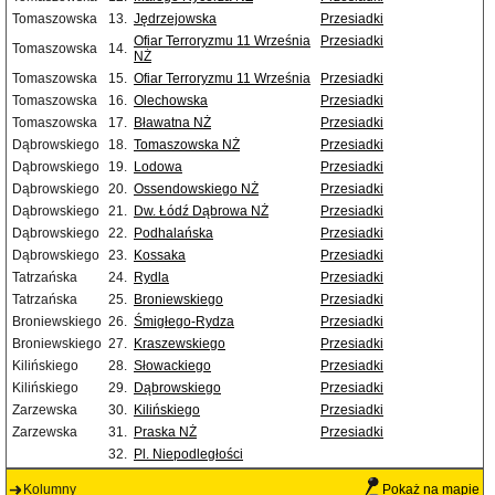
Tomaszowska
13.
Jędrzejowska
Przesiadki
Ofiar Terroryzmu 11 Września
Przesiadki
Tomaszowska
14.
NŻ
Tomaszowska
15.
Ofiar Terroryzmu 11 Września
Przesiadki
Tomaszowska
16.
Olechowska
Przesiadki
Tomaszowska
17.
Bławatna NŻ
Przesiadki
Dąbrowskiego
18.
Tomaszowska NŻ
Przesiadki
Dąbrowskiego
19.
Lodowa
Przesiadki
Dąbrowskiego
20.
Ossendowskiego NŻ
Przesiadki
Dąbrowskiego
21.
Dw. Łódź Dąbrowa NŻ
Przesiadki
Dąbrowskiego
22.
Podhalańska
Przesiadki
Dąbrowskiego
23.
Kossaka
Przesiadki
Tatrzańska
24.
Rydla
Przesiadki
Tatrzańska
25.
Broniewskiego
Przesiadki
Broniewskiego
26.
Śmigłego-Rydza
Przesiadki
Broniewskiego
27.
Kraszewskiego
Przesiadki
Kilińskiego
28.
Słowackiego
Przesiadki
Kilińskiego
29.
Dąbrowskiego
Przesiadki
Zarzewska
30.
Kilińskiego
Przesiadki
Zarzewska
31.
Praska NŻ
Przesiadki
32.
Pl. Niepodległości
Kolumny
Pokaż na mapie