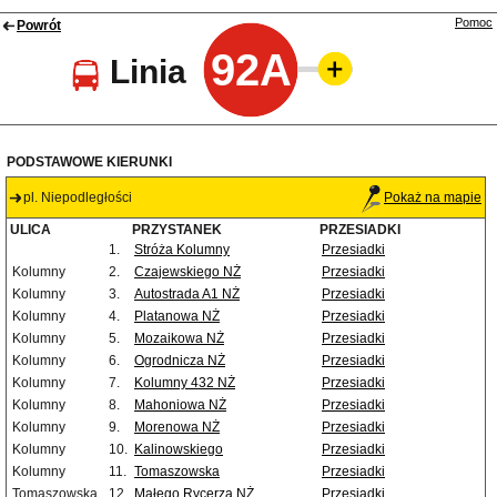
Pomoc
Powrót
92A
Linia
PODSTAWOWE KIERUNKI
pl. Niepodległości
Pokaż na mapie
ULICA
PRZYSTANEK
PRZESIADKI
1.
Stróża Kolumny
Przesiadki
Kolumny
2.
Czajewskiego NŻ
Przesiadki
Kolumny
3.
Autostrada A1 NŻ
Przesiadki
Kolumny
4.
Platanowa NŻ
Przesiadki
Kolumny
5.
Mozaikowa NŻ
Przesiadki
Kolumny
6.
Ogrodnicza NŻ
Przesiadki
Kolumny
7.
Kolumny 432 NŻ
Przesiadki
Kolumny
8.
Mahoniowa NŻ
Przesiadki
Kolumny
9.
Morenowa NŻ
Przesiadki
Kolumny
10.
Kalinowskiego
Przesiadki
Kolumny
11.
Tomaszowska
Przesiadki
Tomaszowska
12.
Małego Rycerza NŻ
Przesiadki