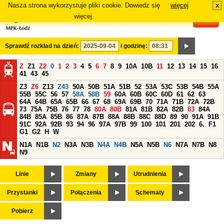
Nasza strona wykorzystuje pliki cookie. Dowiedz się
więcej
x
#
więcej.
Sprawdź rozkład na dzień:
i godzinę:
Z
Z1
Z2
0
1
2
3
4
5
6
7
8
9
10A
10B
11
12
13
14
15
16
41
43
45
Z3
Z6
Z13
Z43
50A
50B
51A
51B
52
53A
53C
53B
54B
55A
55B
55C
56
57
58A
58B
59
60A
60B
60C
60D
61
62
63
64A
64B
65A
65B
66
67
68
69A
69B
70
71A
71B
72A
72B
73
75A
75B
76
77
78
80A
80B
81A
81B
82A
82B
83
84A
84B
85A
85B
86
87A
87B
88A
88B
88C
88D
89
90
91A
91B
91C
92A
92B
93
94
96
97A
97B
99
100
101
201
202
6.
F1
G1
G2
H
W
N1A
N1B
N2
N3A
N3B
N4A
N4B
N5A
N5B
N6
N7A
N7B
N8
N9
Linie
Zmiany
Utrudnienia
Przystanki
Połączenia
Schematy
Pobierz