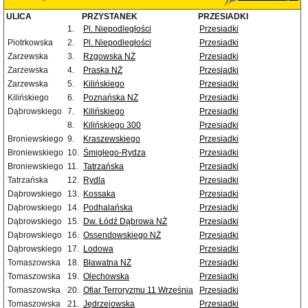
ULICA
PRZYSTANEK
PRZESIADKI
1.
Pl. Niepodległości
Przesiadki
Piotrkowska
2.
Pl. Niepodległości
Przesiadki
Zarzewska
3.
Rzgowska NŻ
Przesiadki
Zarzewska
4.
Praska NŻ
Przesiadki
Zarzewska
5.
Kilińskiego
Przesiadki
Kilińskiego
6.
Poznańska NŻ
Przesiadki
Dąbrowskiego
7.
Kilińskiego
Przesiadki
8.
Kilińskiego 300
Przesiadki
Broniewskiego
9.
Kraszewskiego
Przesiadki
Broniewskiego
10.
Śmigłego-Rydza
Przesiadki
Broniewskiego
11.
Tatrzańska
Przesiadki
Tatrzańska
12.
Rydla
Przesiadki
Dąbrowskiego
13.
Kossaka
Przesiadki
Dąbrowskiego
14.
Podhalańska
Przesiadki
Dąbrowskiego
15.
Dw. Łódź Dąbrowa NŻ
Przesiadki
Dąbrowskiego
16.
Ossendowskiego NŻ
Przesiadki
Dąbrowskiego
17.
Lodowa
Przesiadki
Tomaszowska
18.
Bławatna NŻ
Przesiadki
Tomaszowska
19.
Olechowska
Przesiadki
Tomaszowska
20.
Ofiar Terroryzmu 11 Września
Przesiadki
Tomaszowska
21.
Jędrzejowska
Przesiadki