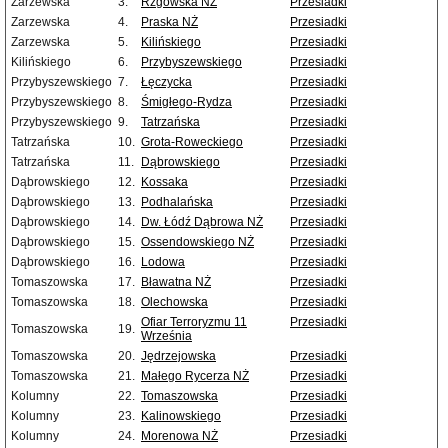
Zarzewska
3.
Rzgowska NŻ
Przesiadki
Zarzewska
4.
Praska NŻ
Przesiadki
Zarzewska
5.
Kilińskiego
Przesiadki
Kilińskiego
6.
Przybyszewskiego
Przesiadki
Przybyszewskiego
7.
Łęczycka
Przesiadki
Przybyszewskiego
8.
Śmigłego-Rydza
Przesiadki
Przybyszewskiego
9.
Tatrzańska
Przesiadki
Tatrzańska
10.
Grota-Roweckiego
Przesiadki
Tatrzańska
11.
Dąbrowskiego
Przesiadki
Dąbrowskiego
12.
Kossaka
Przesiadki
Dąbrowskiego
13.
Podhalańska
Przesiadki
Dąbrowskiego
14.
Dw. Łódź Dąbrowa NŻ
Przesiadki
Dąbrowskiego
15.
Ossendowskiego NŻ
Przesiadki
Dąbrowskiego
16.
Lodowa
Przesiadki
Tomaszowska
17.
Bławatna NŻ
Przesiadki
Tomaszowska
18.
Olechowska
Przesiadki
Ofiar Terroryzmu 11
Przesiadki
Tomaszowska
19.
Września
Tomaszowska
20.
Jędrzejowska
Przesiadki
Tomaszowska
21.
Małego Rycerza NŻ
Przesiadki
Kolumny
22.
Tomaszowska
Przesiadki
Kolumny
23.
Kalinowskiego
Przesiadki
Kolumny
24.
Morenowa NŻ
Przesiadki