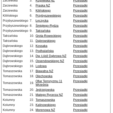
Zarzewska
3.
Rzgowska NŻ
Przesiadki
Zarzewska
4.
Praska NŻ
Przesiadki
Zarzewska
5.
Kilińskiego
Przesiadki
Kilińskiego
6.
Przybyszewskiego
Przesiadki
Przybyszewskiego
7.
Łęczycka
Przesiadki
Przybyszewskiego
8.
Śmigłego-Rydza
Przesiadki
Przybyszewskiego
9.
Tatrzańska
Przesiadki
Tatrzańska
10.
Grota-Roweckiego
Przesiadki
Tatrzańska
11.
Dąbrowskiego
Przesiadki
Dąbrowskiego
12.
Kossaka
Przesiadki
Dąbrowskiego
13.
Podhalańska
Przesiadki
Dąbrowskiego
14.
Dw. Łódź Dąbrowa NŻ
Przesiadki
Dąbrowskiego
15.
Ossendowskiego NŻ
Przesiadki
Dąbrowskiego
16.
Lodowa
Przesiadki
Tomaszowska
17.
Bławatna NŻ
Przesiadki
Tomaszowska
18.
Olechowska
Przesiadki
Ofiar Terroryzmu 11
Przesiadki
Tomaszowska
19.
Września
Tomaszowska
20.
Jędrzejowska
Przesiadki
Tomaszowska
21.
Małego Rycerza NŻ
Przesiadki
Kolumny
22.
Tomaszowska
Przesiadki
Kolumny
23.
Kalinowskiego
Przesiadki
Kolumny
24.
Morenowa NŻ
Przesiadki