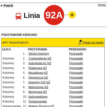
Pomoc
Powrót
92A
Linia
PODSTAWOWE KIERUNKI
Pl. Niepodległości
Pokaż na mapie
ULICA
PRZYSTANEK
PRZESIADKI
1.
Stróża Kolumny
Przesiadki
Kolumny
2.
Czajewskiego NŻ
Przesiadki
Kolumny
3.
Autostrada A1 NŻ
Przesiadki
Kolumny
4.
Platanowa NŻ
Przesiadki
Kolumny
5.
Mozaikowa NŻ
Przesiadki
Kolumny
6.
Ogrodnicza NŻ
Przesiadki
Kolumny
7.
Kolumny 432 NŻ
Przesiadki
Kolumny
8.
Mahoniowa NŻ
Przesiadki
Kolumny
9.
Morenowa NŻ
Przesiadki
Kolumny
10.
Kalinowskiego
Przesiadki
Kolumny
11.
Tomaszowska
Przesiadki
Tomaszowska
12.
Małego Rycerza NŻ
Przesiadki