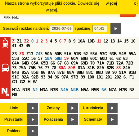
Nasza strona wykorzystuje pliki cookie. Dowiedz się
więcej
x
#
więcej.
Sprawdź rozkład na dzień:
i godzinę:
Z
Z1
Z2
0
1
2
3
4
5
6
7
8
9
10A
10B
11
12
13
14
15
16
41
43
45
Z3
Z6
Z13
Z43
50A
50B
51A
51B
52
53A
53C
53B
54B
55A
55B
55C
56
57
58A
58B
59
60A
60B
60C
60D
61
62
63
64A
64B
65A
65B
66
67
68
69A
69B
70
71A
71B
72A
72B
73
75A
75B
76
77
78
80A
80B
81A
81B
82A
82B
83
84A
84B
85A
85B
86
87A
87B
88A
88B
88C
88D
89
90
91A
91B
91C
92A
92B
93
94
96
97A
97B
99
100
101
201
202
6.
F1
G1
G2
H
W
N1A
N1B
N2
N3A
N3B
N4A
N4B
N5A
N5B
N6
N7A
N7B
N8
N9
Linie
Zmiany
Utrudnienia
Przystanki
Połączenia
Schematy
Pobierz