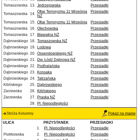
Tomaszowska
13.
Jędrzejowska
Przesiadki
Ofiar Terroryzmu 11 Września
Przesiadki
Tomaszowska
14.
NŻ
Tomaszowska
15.
Ofiar Terroryzmu 11 Września
Przesiadki
Tomaszowska
16.
Olechowska
Przesiadki
Tomaszowska
17.
Bławatna NŻ
Przesiadki
Dąbrowskiego
18.
Tomaszowska NŻ
Przesiadki
Dąbrowskiego
19.
Lodowa
Przesiadki
Dąbrowskiego
20.
Ossendowskiego NŻ
Przesiadki
Dąbrowskiego
21.
Dw. Łódź Dąbrowa NŻ
Przesiadki
Dąbrowskiego
22.
Podhalańska
Przesiadki
Dąbrowskiego
23.
Kossaka
Przesiadki
Dąbrowskiego
24.
Tatrzańska
Przesiadki
Kilińskiego
25.
Dąbrowskiego
Przesiadki
Zarzewska
26.
Kilińskiego
Przesiadki
Zarzewska
27.
Praska NŻ
Przesiadki
28.
Pl. Niepodległości
Stróża Kolumny
Pokaż na mapie
ULICA
PRZYSTANEK
PRZESIADKI
1.
Pl. Niepodległości
Przesiadki
Piotrkowska
2.
Pl. Niepodległości
Przesiadki