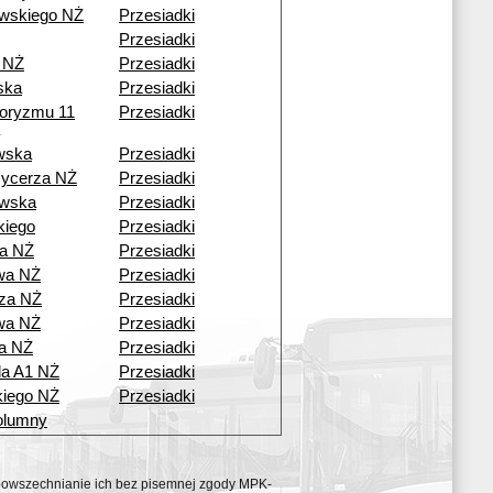
wskiego NŻ
Przesiadki
Przesiadki
 NŻ
Przesiadki
ska
Przesiadki
roryzmu 11
Przesiadki
wska
Przesiadki
Rycerza NŻ
Przesiadki
wska
Przesiadki
kiego
Przesiadki
a NŻ
Przesiadki
wa NŻ
Przesiadki
za NŻ
Przesiadki
wa NŻ
Przesiadki
a NŻ
Przesiadki
da A1 NŻ
Przesiadki
iego NŻ
Przesiadki
olumny
ozpowszechnianie ich bez pisemnej zgody MPK-