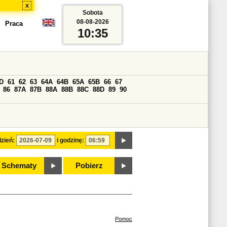
x
Sobota
08-08-2026
Praca
10:35
D
61
62
63
64A
64B
65A
65B
66
67
86
87A
87B
88A
88B
88C
88D
89
90
zień:
i godzinę:
Schematy
Pobierz
Pomoc