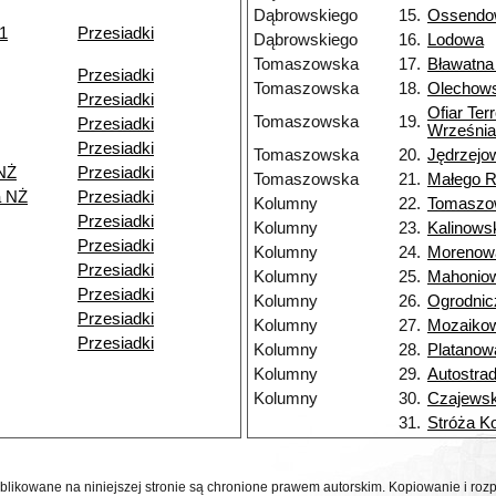
Dąbrowskiego
15.
Ossendo
11
Przesiadki
Dąbrowskiego
16.
Lodowa
Tomaszowska
17.
Bławatna
Przesiadki
Tomaszowska
18.
Olechow
Przesiadki
Ofiar Ter
Tomaszowska
19.
Przesiadki
Września
Przesiadki
Tomaszowska
20.
Jędrzejo
NŻ
Przesiadki
Tomaszowska
21.
Małego 
a NŻ
Przesiadki
Kolumny
22.
Tomaszo
Przesiadki
Kolumny
23.
Kalinows
Przesiadki
Kolumny
24.
Morenow
Przesiadki
Kolumny
25.
Mahonio
Przesiadki
Kolumny
26.
Ogrodnic
Przesiadki
Kolumny
27.
Mozaiko
Przesiadki
Kolumny
28.
Platanow
Kolumny
29.
Autostra
Kolumny
30.
Czajewsk
31.
Stróża K
ublikowane na niniejszej stronie są chronione prawem autorskim. Kopiowanie i r