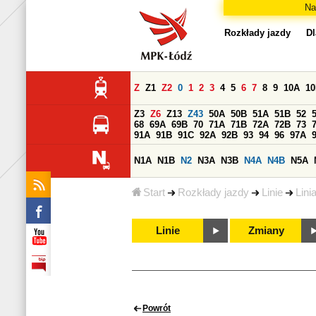
Na
Rozkłady jazdy
Dl
Z
Z1
Z2
0
1
2
3
4
5
6
7
8
9
10A
1
Z3
Z6
Z13
Z43
50A
50B
51A
51B
52
68
69A
69B
70
71A
71B
72A
72B
73
91A
91B
91C
92A
92B
93
94
96
97A
N1A
N1B
N2
N3A
N3B
N4A
N4B
N5A
Start
Rozkłady jazdy
Linie
Lini
Linie
Zmiany
Powrót