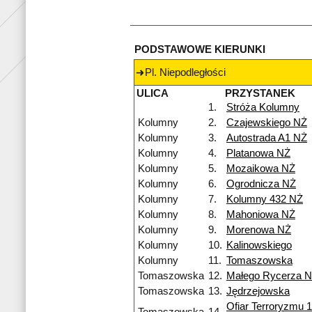
PODSTAWOWE KIERUNKI
Pl. Niepodległości
ULICA
PRZYSTANEK
1.
Stróża Kolumny
Kolumny
2.
Czajewskiego NŻ
Kolumny
3.
Autostrada A1 NŻ
Kolumny
4.
Platanowa NŻ
Kolumny
5.
Mozaikowa NŻ
Kolumny
6.
Ogrodnicza NŻ
Kolumny
7.
Kolumny 432 NŻ
Kolumny
8.
Mahoniowa NŻ
Kolumny
9.
Morenowa NŻ
Kolumny
10.
Kalinowskiego
Kolumny
11.
Tomaszowska
Tomaszowska
12.
Małego Rycerza 
Tomaszowska
13.
Jędrzejowska
Ofiar Terroryzmu 