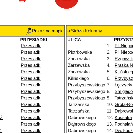
Pokaż na mapie
Stróża Kolumny
PRZESIADKI
ULICA
PRZYST
Przesiadki
1.
Pl. Niepo
Przesiadki
Piotrkowska
2.
Pl. Niepo
Przesiadki
Zarzewska
3.
Rzgowsk
Przesiadki
Zarzewska
4.
Praska 
Przesiadki
Zarzewska
5.
Kilińskie
Przesiadki
Kilińskiego
6.
Przybys
Przesiadki
Przybyszewskiego
7.
Łęczyck
Przesiadki
Przybyszewskiego
8.
Śmigłeg
Przesiadki
Przybyszewskiego
9.
Tatrzańs
Przesiadki
Tatrzańska
10.
Grota-Ro
Przesiadki
Tatrzańska
11.
Dąbrows
NŻ
Przesiadki
Dąbrowskiego
12.
Kossaka
Przesiadki
Dąbrowskiego
13.
Podhalań
11
Przesiadki
Dąbrowskiego
14.
Dw. Łód