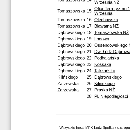
Tomaszowska
14.
Września NŻ
Ofiar Terroryzmu 
Tomaszowska
15.
Września
Tomaszowska
16.
Olechowska
Tomaszowska
17.
Bławatna NŻ
Dąbrowskiego
18.
Tomaszowska NŻ
Dąbrowskiego
19.
Lodowa
Dąbrowskiego
20.
Ossendowskiego 
Dąbrowskiego
21.
Dw. Łódź Dąbrow
Dąbrowskiego
22.
Podhalańska
Dąbrowskiego
23.
Kossaka
Dąbrowskiego
24.
Tatrzańska
Kilińskiego
25.
Dąbrowskiego
Zarzewska
26.
Kilińskiego
Zarzewska
27.
Praska NŻ
28.
Pl. Niepodległości
Wszystkie treści MPK-Łódź Spółka z o.o. op