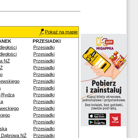
Pokaż na mapie
ANEK
PRZESIADKI
dległości
Przesiadki
dległości
Przesiadki
a NŻ
Przesiadki
NŻ
Przesiadki
go
Przesiadki
zewskiego
Przesiadki
a
Przesiadki
o-Rydza
Przesiadki
ka
Przesiadki
weckiego
Przesiadki
kiego
Przesiadki
Przesiadki
ska
Przesiadki
ź Dąbrowa NŻ
Przesiadki