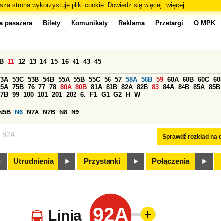
sza strona wykorzystuje pliki cookie. Dowiedz się więcej.
więcej
a pasażera
Bilety
Komunikaty
Reklama
Przetargi
O MPK
0B
11
12
13
14
15
16
41
43
45
53A
53C
53B
54B
55A
55B
55C
56
57
58A
58B
59
60A
60B
60C
60
75A
75B
76
77
78
80A
80B
81A
81B
82A
82B
83
84A
84B
85A
85B
97B
99
100
101
201
202
6.
F1
G1
G2
H
W
N5B
N6
N7A
N7B
N8
N9
a 92A
Sprawdź rozkład na d
Utrudnienia
Przystanki
Połączenia
92A
Linia