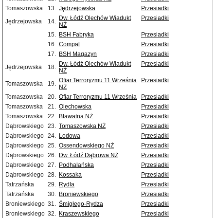
Tomaszowska
13.
Jędrzejowska
Przesiadki
Dw. Łódź Olechów Wiadukt
Przesiadki
Jędrzejowska
14.
NŻ
15.
BSH Fabryka
Przesiadki
16.
Compal
Przesiadki
17.
BSH Magazyn
Przesiadki
Dw. Łódź Olechów Wiadukt
Przesiadki
Jędrzejowska
18.
NŻ
Ofiar Terroryzmu 11 Września
Przesiadki
Tomaszowska
19.
NŻ
Tomaszowska
20.
Ofiar Terroryzmu 11 Września
Przesiadki
Tomaszowska
21.
Olechowska
Przesiadki
Tomaszowska
22.
Bławatna NŻ
Przesiadki
Dąbrowskiego
23.
Tomaszowska NŻ
Przesiadki
Dąbrowskiego
24.
Lodowa
Przesiadki
Dąbrowskiego
25.
Ossendowskiego NŻ
Przesiadki
Dąbrowskiego
26.
Dw. Łódź Dąbrowa NŻ
Przesiadki
Dąbrowskiego
27.
Podhalańska
Przesiadki
Dąbrowskiego
28.
Kossaka
Przesiadki
Tatrzańska
29.
Rydla
Przesiadki
Tatrzańska
30.
Broniewskiego
Przesiadki
Broniewskiego
31.
Śmigłego-Rydza
Przesiadki
Broniewskiego
32.
Kraszewskiego
Przesiadki