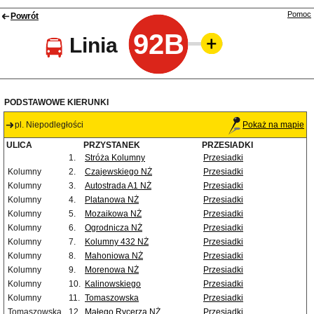
Pomoc
Powrót
92B
Linia
PODSTAWOWE KIERUNKI
pl. Niepodległości
Pokaż na mapie
ULICA
PRZYSTANEK
PRZESIADKI
1.
Stróża Kolumny
Przesiadki
Kolumny
2.
Czajewskiego NŻ
Przesiadki
Kolumny
3.
Autostrada A1 NŻ
Przesiadki
Kolumny
4.
Platanowa NŻ
Przesiadki
Kolumny
5.
Mozaikowa NŻ
Przesiadki
Kolumny
6.
Ogrodnicza NŻ
Przesiadki
Kolumny
7.
Kolumny 432 NŻ
Przesiadki
Kolumny
8.
Mahoniowa NŻ
Przesiadki
Kolumny
9.
Morenowa NŻ
Przesiadki
Kolumny
10.
Kalinowskiego
Przesiadki
Kolumny
11.
Tomaszowska
Przesiadki
Tomaszowska
12.
Małego Rycerza NŻ
Przesiadki