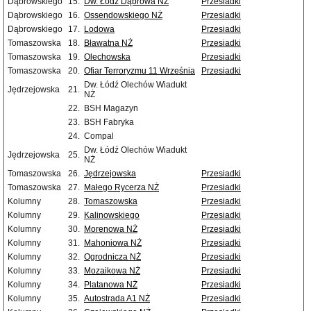
Dąbrowskiego
15.
Dw. Łódź Dąbrowa NŻ
Przesiadki
Dąbrowskiego
16.
Ossendowskiego NŻ
Przesiadki
Dąbrowskiego
17.
Lodowa
Przesiadki
Tomaszowska
18.
Bławatna NŻ
Przesiadki
Tomaszowska
19.
Olechowska
Przesiadki
Tomaszowska
20.
Ofiar Terroryzmu 11 Września
Przesiadki
Dw. Łódź Olechów Wiadukt
Jędrzejowska
21.
NŻ
22.
BSH Magazyn
23.
BSH Fabryka
24.
Compal
Dw. Łódź Olechów Wiadukt
Jędrzejowska
25.
NŻ
Tomaszowska
26.
Jędrzejowska
Przesiadki
Tomaszowska
27.
Małego Rycerza NŻ
Przesiadki
Kolumny
28.
Tomaszowska
Przesiadki
Kolumny
29.
Kalinowskiego
Przesiadki
Kolumny
30.
Morenowa NŻ
Przesiadki
Kolumny
31.
Mahoniowa NŻ
Przesiadki
Kolumny
32.
Ogrodnicza NŻ
Przesiadki
Kolumny
33.
Mozaikowa NŻ
Przesiadki
Kolumny
34.
Platanowa NŻ
Przesiadki
Kolumny
35.
Autostrada A1 NŻ
Przesiadki