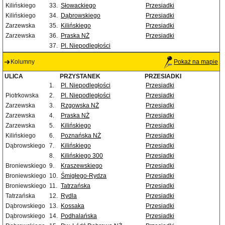
Kilińskiego
33.
Słowackiego
Przesiadki
Kilińskiego
34.
Dąbrowskiego
Przesiadki
Zarzewska
35.
Kilińskiego
Przesiadki
Zarzewska
36.
Praska NŻ
Przesiadki
37.
Pl. Niepodległości
Kolumny
Pokaż na mapie
ULICA
PRZYSTANEK
PRZESIADKI
1.
Pl. Niepodległości
Przesiadki
Piotrkowska
2.
Pl. Niepodległości
Przesiadki
Zarzewska
3.
Rzgowska NŻ
Przesiadki
Zarzewska
4.
Praska NŻ
Przesiadki
Zarzewska
5.
Kilińskiego
Przesiadki
Kilińskiego
6.
Poznańska NŻ
Przesiadki
Dąbrowskiego
7.
Kilińskiego
Przesiadki
8.
Kilińskiego 300
Przesiadki
Broniewskiego
9.
Kraszewskiego
Przesiadki
Broniewskiego
10.
Śmigłego-Rydza
Przesiadki
Broniewskiego
11.
Tatrzańska
Przesiadki
Tatrzańska
12.
Rydla
Przesiadki
Dąbrowskiego
13.
Kossaka
Przesiadki
Dąbrowskiego
14.
Podhalańska
Przesiadki