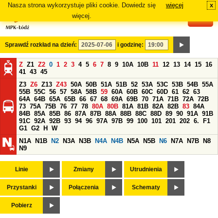
Nasza strona wykorzystuje pliki cookie. Dowiedz się
więcej
x
#
więcej.
Sprawdź rozkład na dzień:
i godzinę:
Z
Z1
Z2
0
1
2
3
4
5
6
7
8
9
10A
10B
11
12
13
14
15
16
41
43
45
Z3
Z6
Z13
Z43
50A
50B
51A
51B
52
53A
53C
53B
54B
55A
55B
55C
56
57
58A
58B
59
60A
60B
60C
60D
61
62
63
64A
64B
65A
65B
66
67
68
69A
69B
70
71A
71B
72A
72B
73
75A
75B
76
77
78
80A
80B
81A
81B
82A
82B
83
84A
84B
85A
85B
86
87A
87B
88A
88B
88C
88D
89
90
91A
91B
91C
92A
92B
93
94
96
97A
97B
99
100
101
201
202
6.
F1
G1
G2
H
W
N1A
N1B
N2
N3A
N3B
N4A
N4B
N5A
N5B
N6
N7A
N7B
N8
N9
Linie
Zmiany
Utrudnienia
Przystanki
Połączenia
Schematy
Pobierz