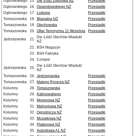
Dąbrowskiego
15.
Dw. Łódź Dąbrowa NŻ
Przesiadki
Dąbrowskiego
16.
Ossendowskiego NŻ
Przesiadki
Dąbrowskiego
17.
Lodowa
Przesiadki
Tomaszowska
18.
Bławatna NŻ
Przesiadki
Tomaszowska
19.
Olechowska
Przesiadki
Tomaszowska
20.
Ofiar Terroryzmu 11 Września
Przesiadki
Dw. Łódź Olechów Wiadukt
Jędrzejowska
21.
NŻ
22.
BSH Magazyn
23.
BSH Fabryka
24.
Compal
Dw. Łódź Olechów Wiadukt
Jędrzejowska
25.
NŻ
Tomaszowska
26.
Jędrzejowska
Przesiadki
Tomaszowska
27.
Małego Rycerza NŻ
Przesiadki
Kolumny
28.
Tomaszowska
Przesiadki
Kolumny
29.
Kalinowskiego
Przesiadki
Kolumny
30.
Morenowa NŻ
Przesiadki
Kolumny
31.
Mahoniowa NŻ
Przesiadki
Kolumny
32.
Ogrodnicza NŻ
Przesiadki
Kolumny
33.
Mozaikowa NŻ
Przesiadki
Kolumny
34.
Platanowa NŻ
Przesiadki
Kolumny
35.
Autostrada A1 NŻ
Przesiadki