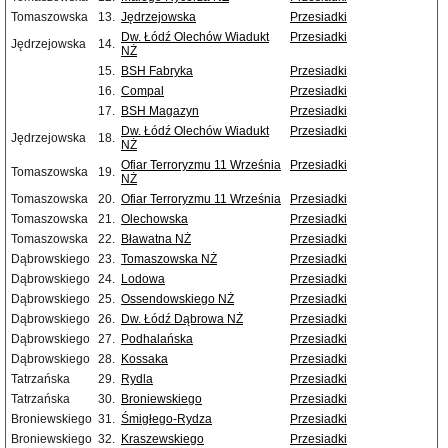
Tomaszowska
13.
Jędrzejowska
Przesiadki
Dw. Łódź Olechów Wiadukt
Przesiadki
Jędrzejowska
14.
NŻ
15.
BSH Fabryka
Przesiadki
16.
Compal
Przesiadki
17.
BSH Magazyn
Przesiadki
Dw. Łódź Olechów Wiadukt
Przesiadki
Jędrzejowska
18.
NŻ
Ofiar Terroryzmu 11 Września
Przesiadki
Tomaszowska
19.
NŻ
Tomaszowska
20.
Ofiar Terroryzmu 11 Września
Przesiadki
Tomaszowska
21.
Olechowska
Przesiadki
Tomaszowska
22.
Bławatna NŻ
Przesiadki
Dąbrowskiego
23.
Tomaszowska NŻ
Przesiadki
Dąbrowskiego
24.
Lodowa
Przesiadki
Dąbrowskiego
25.
Ossendowskiego NŻ
Przesiadki
Dąbrowskiego
26.
Dw. Łódź Dąbrowa NŻ
Przesiadki
Dąbrowskiego
27.
Podhalańska
Przesiadki
Dąbrowskiego
28.
Kossaka
Przesiadki
Tatrzańska
29.
Rydla
Przesiadki
Tatrzańska
30.
Broniewskiego
Przesiadki
Broniewskiego
31.
Śmigłego-Rydza
Przesiadki
Broniewskiego
32.
Kraszewskiego
Przesiadki