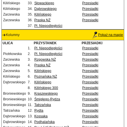
Kilińskiego
33.
Słowackiego
Przesiadki
Kilińskiego
34.
Dąbrowskiego
Przesiadki
Zarzewska
35.
Kilińskiego
Przesiadki
Zarzewska
36.
Praska NŻ
Przesiadki
37.
Pl. Niepodległości
Kolumny
Pokaż na mapie
ULICA
PRZYSTANEK
PRZESIADKI
1.
Pl. Niepodległości
Przesiadki
Piotrkowska
2.
Pl. Niepodległości
Przesiadki
Zarzewska
3.
Rzgowska NŻ
Przesiadki
Zarzewska
4.
Praska NŻ
Przesiadki
Zarzewska
5.
Kilińskiego
Przesiadki
Kilińskiego
6.
Poznańska NŻ
Przesiadki
Dąbrowskiego
7.
Kilińskiego
Przesiadki
8.
Kilińskiego 300
Przesiadki
Broniewskiego
9.
Kraszewskiego
Przesiadki
Broniewskiego
10.
Śmigłego-Rydza
Przesiadki
Broniewskiego
11.
Tatrzańska
Przesiadki
Tatrzańska
12.
Rydla
Przesiadki
Dąbrowskiego
13.
Kossaka
Przesiadki
Dąbrowskiego
14.
Podhalańska
Przesiadki