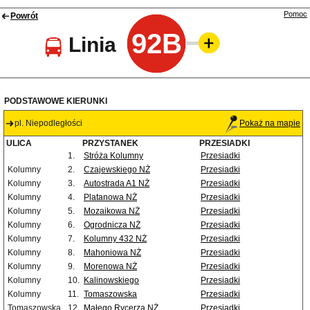
Pomoc
Powrót
92B
Linia
PODSTAWOWE KIERUNKI
pl. Niepodległości
Pokaż na mapie
ULICA
PRZYSTANEK
PRZESIADKI
1.
Stróża Kolumny
Przesiadki
Kolumny
2.
Czajewskiego NŻ
Przesiadki
Kolumny
3.
Autostrada A1 NŻ
Przesiadki
Kolumny
4.
Platanowa NŻ
Przesiadki
Kolumny
5.
Mozaikowa NŻ
Przesiadki
Kolumny
6.
Ogrodnicza NŻ
Przesiadki
Kolumny
7.
Kolumny 432 NŻ
Przesiadki
Kolumny
8.
Mahoniowa NŻ
Przesiadki
Kolumny
9.
Morenowa NŻ
Przesiadki
Kolumny
10.
Kalinowskiego
Przesiadki
Kolumny
11.
Tomaszowska
Przesiadki
Tomaszowska
12.
Małego Rycerza NŻ
Przesiadki