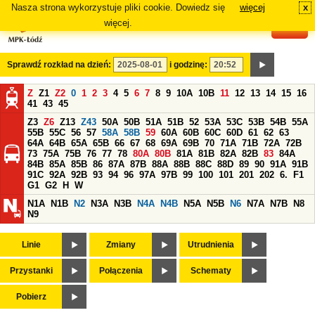
Nasza strona wykorzystuje pliki cookie. Dowiedz się
więcej
x
#
więcej.
Sprawdź rozkład na dzień:
i godzinę:
Z
Z1
Z2
0
1
2
3
4
5
6
7
8
9
10A
10B
11
12
13
14
15
16
41
43
45
Z3
Z6
Z13
Z43
50A
50B
51A
51B
52
53A
53C
53B
54B
55A
55B
55C
56
57
58A
58B
59
60A
60B
60C
60D
61
62
63
64A
64B
65A
65B
66
67
68
69A
69B
70
71A
71B
72A
72B
73
75A
75B
76
77
78
80A
80B
81A
81B
82A
82B
83
84A
84B
85A
85B
86
87A
87B
88A
88B
88C
88D
89
90
91A
91B
91C
92A
92B
93
94
96
97A
97B
99
100
101
201
202
6.
F1
G1
G2
H
W
N1A
N1B
N2
N3A
N3B
N4A
N4B
N5A
N5B
N6
N7A
N7B
N8
N9
Linie
Zmiany
Utrudnienia
Przystanki
Połączenia
Schematy
Pobierz