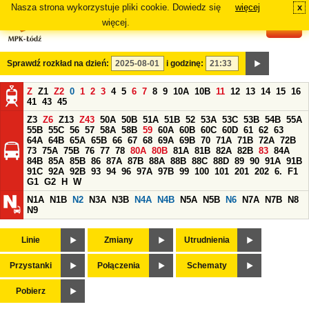
Nasza strona wykorzystuje pliki cookie. Dowiedz się
więcej
x
#
więcej.
Sprawdź rozkład na dzień:
i godzinę:
Z
Z1
Z2
0
1
2
3
4
5
6
7
8
9
10A
10B
11
12
13
14
15
16
41
43
45
Z3
Z6
Z13
Z43
50A
50B
51A
51B
52
53A
53C
53B
54B
55A
55B
55C
56
57
58A
58B
59
60A
60B
60C
60D
61
62
63
64A
64B
65A
65B
66
67
68
69A
69B
70
71A
71B
72A
72B
73
75A
75B
76
77
78
80A
80B
81A
81B
82A
82B
83
84A
84B
85A
85B
86
87A
87B
88A
88B
88C
88D
89
90
91A
91B
91C
92A
92B
93
94
96
97A
97B
99
100
101
201
202
6.
F1
G1
G2
H
W
N1A
N1B
N2
N3A
N3B
N4A
N4B
N5A
N5B
N6
N7A
N7B
N8
N9
Linie
Zmiany
Utrudnienia
Przystanki
Połączenia
Schematy
Pobierz