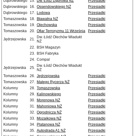
Dąbrowskiego
15.
Dw. Łódź Dąbrowa NŻ
Przesiadki
Dąbrowskiego
16.
Ossendowskiego NŻ
Przesiadki
Dąbrowskiego
17.
Lodowa
Przesiadki
Tomaszowska
18.
Bławatna NŻ
Przesiadki
Tomaszowska
19.
Olechowska
Przesiadki
Tomaszowska
20.
Ofiar Terroryzmu 11 Września
Przesiadki
Dw. Łódź Olechów Wiadukt
Jędrzejowska
21.
NŻ
22.
BSH Magazyn
23.
BSH Fabryka
24.
Compal
Dw. Łódź Olechów Wiadukt
Jędrzejowska
25.
NŻ
Tomaszowska
26.
Jędrzejowska
Przesiadki
Tomaszowska
27.
Małego Rycerza NŻ
Przesiadki
Kolumny
28.
Tomaszowska
Przesiadki
Kolumny
29.
Kalinowskiego
Przesiadki
Kolumny
30.
Morenowa NŻ
Przesiadki
Kolumny
31.
Mahoniowa NŻ
Przesiadki
Kolumny
32.
Ogrodnicza NŻ
Przesiadki
Kolumny
33.
Mozaikowa NŻ
Przesiadki
Kolumny
34.
Platanowa NŻ
Przesiadki
Kolumny
35.
Autostrada A1 NŻ
Przesiadki