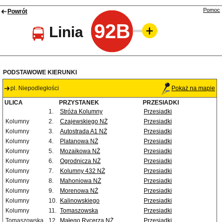
Pomoc
Powrót
92B
Linia
PODSTAWOWE KIERUNKI
pl. Niepodległości
Pokaż na mapie
ULICA
PRZYSTANEK
PRZESIADKI
1.
Stróża Kolumny
Przesiadki
Kolumny
2.
Czajewskiego NŻ
Przesiadki
Kolumny
3.
Autostrada A1 NŻ
Przesiadki
Kolumny
4.
Platanowa NŻ
Przesiadki
Kolumny
5.
Mozaikowa NŻ
Przesiadki
Kolumny
6.
Ogrodnicza NŻ
Przesiadki
Kolumny
7.
Kolumny 432 NŻ
Przesiadki
Kolumny
8.
Mahoniowa NŻ
Przesiadki
Kolumny
9.
Morenowa NŻ
Przesiadki
Kolumny
10.
Kalinowskiego
Przesiadki
Kolumny
11.
Tomaszowska
Przesiadki
Tomaszowska
12.
Małego Rycerza NŻ
Przesiadki