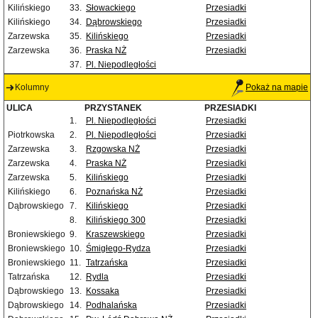
Kilińskiego
33.
Słowackiego
Przesiadki
Kilińskiego
34.
Dąbrowskiego
Przesiadki
Zarzewska
35.
Kilińskiego
Przesiadki
Zarzewska
36.
Praska NŻ
Przesiadki
37.
Pl. Niepodległości
Kolumny
Pokaż na mapie
ULICA
PRZYSTANEK
PRZESIADKI
1.
Pl. Niepodległości
Przesiadki
Piotrkowska
2.
Pl. Niepodległości
Przesiadki
Zarzewska
3.
Rzgowska NŻ
Przesiadki
Zarzewska
4.
Praska NŻ
Przesiadki
Zarzewska
5.
Kilińskiego
Przesiadki
Kilińskiego
6.
Poznańska NŻ
Przesiadki
Dąbrowskiego
7.
Kilińskiego
Przesiadki
8.
Kilińskiego 300
Przesiadki
Broniewskiego
9.
Kraszewskiego
Przesiadki
Broniewskiego
10.
Śmigłego-Rydza
Przesiadki
Broniewskiego
11.
Tatrzańska
Przesiadki
Tatrzańska
12.
Rydla
Przesiadki
Dąbrowskiego
13.
Kossaka
Przesiadki
Dąbrowskiego
14.
Podhalańska
Przesiadki