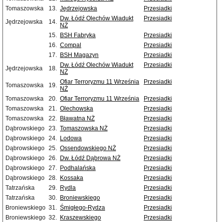
Tomaszowska
13.
Jędrzejowska
Przesiadki
Dw. Łódź Olechów Wiadukt
Przesiadki
Jędrzejowska
14.
NŻ
15.
BSH Fabryka
Przesiadki
16.
Compal
Przesiadki
17.
BSH Magazyn
Przesiadki
Dw. Łódź Olechów Wiadukt
Przesiadki
Jędrzejowska
18.
NŻ
Ofiar Terroryzmu 11 Września
Przesiadki
Tomaszowska
19.
NŻ
Tomaszowska
20.
Ofiar Terroryzmu 11 Września
Przesiadki
Tomaszowska
21.
Olechowska
Przesiadki
Tomaszowska
22.
Bławatna NŻ
Przesiadki
Dąbrowskiego
23.
Tomaszowska NŻ
Przesiadki
Dąbrowskiego
24.
Lodowa
Przesiadki
Dąbrowskiego
25.
Ossendowskiego NŻ
Przesiadki
Dąbrowskiego
26.
Dw. Łódź Dąbrowa NŻ
Przesiadki
Dąbrowskiego
27.
Podhalańska
Przesiadki
Dąbrowskiego
28.
Kossaka
Przesiadki
Tatrzańska
29.
Rydla
Przesiadki
Tatrzańska
30.
Broniewskiego
Przesiadki
Broniewskiego
31.
Śmigłego-Rydza
Przesiadki
Broniewskiego
32.
Kraszewskiego
Przesiadki