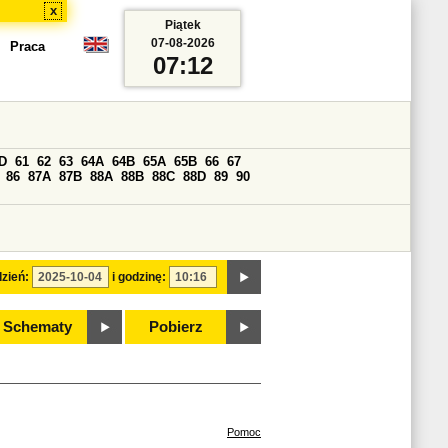
x
Piątek
07-08-2026
Praca
07:12
D
61
62
63
64A
64B
65A
65B
66
67
86
87A
87B
88A
88B
88C
88D
89
90
zień:
i godzinę:
Schematy
Pobierz
Pomoc