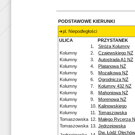
PODSTAWOWE KIERUNKI
pl. Niepodległości
ULICA
PRZYSTANEK
1.
Stróża Kolumny
Kolumny
2.
Czajewskiego NŻ
Kolumny
3.
Autostrada A1 NŻ
Kolumny
4.
Platanowa NŻ
Kolumny
5.
Mozaikowa NŻ
Kolumny
6.
Ogrodnicza NŻ
Kolumny
7.
Kolumny 432 NŻ
Kolumny
8.
Mahoniowa NŻ
Kolumny
9.
Morenowa NŻ
Kolumny
10.
Kalinowskiego
Kolumny
11.
Tomaszowska
Tomaszowska
12.
Małego Rycerza 
Tomaszowska
13.
Jędrzejowska
Dw. Łódź Olechów