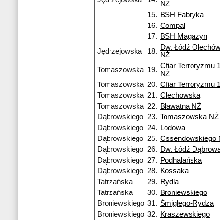
Jędrzejowska
14.
NŻ
15.
BSH Fabryka
16.
Compal
17.
BSH Magazyn
Dw. Łódź Olechów
Jędrzejowska
18.
NŻ
Ofiar Terroryzmu 
Tomaszowska
19.
NŻ
Tomaszowska
20.
Ofiar Terroryzmu 
Tomaszowska
21.
Olechowska
Tomaszowska
22.
Bławatna NŻ
Dąbrowskiego
23.
Tomaszowska NŻ
Dąbrowskiego
24.
Lodowa
Dąbrowskiego
25.
Ossendowskiego 
Dąbrowskiego
26.
Dw. Łódź Dąbrow
Dąbrowskiego
27.
Podhalańska
Dąbrowskiego
28.
Kossaka
Tatrzańska
29.
Rydla
Tatrzańska
30.
Broniewskiego
Broniewskiego
31.
Śmigłego-Rydza
Broniewskiego
32.
Kraszewskiego