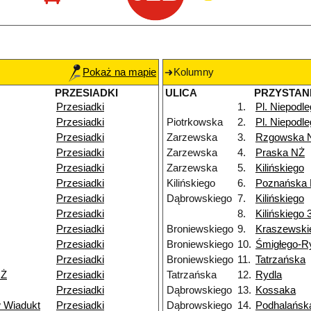
Pokaż na mapie
Kolumny
PRZESIADKI
ULICA
PRZYSTAN
Przesiadki
1.
Pl. Niepodle
Przesiadki
Piotrkowska
2.
Pl. Niepodle
Przesiadki
Zarzewska
3.
Rzgowska 
Przesiadki
Zarzewska
4.
Praska NŻ
Przesiadki
Zarzewska
5.
Kilińskiego
Przesiadki
Kilińskiego
6.
Poznańska
Przesiadki
Dąbrowskiego
7.
Kilińskiego
Przesiadki
8.
Kilińskiego 
Przesiadki
Broniewskiego
9.
Kraszewski
Przesiadki
Broniewskiego
10.
Śmigłego-R
Przesiadki
Broniewskiego
11.
Tatrzańska
NŻ
Przesiadki
Tatrzańska
12.
Rydla
Przesiadki
Dąbrowskiego
13.
Kossaka
 Wiadukt
Przesiadki
Dąbrowskiego
14.
Podhalańsk