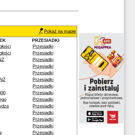
Pokaż na mapie
EK
PRZESIADKI
głości
Przesiadki
głości
Przesiadki
NŻ
Przesiadki
Przesiadki
Przesiadki
 NŻ
Przesiadki
Przesiadki
300
Przesiadki
ego
Przesiadki
ydza
Przesiadki
Przesiadki
Przesiadki
Przesiadki
a
Przesiadki