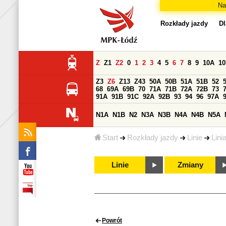
Na
Rozkłady jazdy
Dl
Z
Z1
Z2
0
1
2
3
4
5
6
7
8
9
10A
1
Z3
Z6
Z13
Z43
50A
50B
51A
51B
52
68
69A
69B
70
71A
71B
72A
72B
73
91A
91B
91C
92A
92B
93
94
96
97A
N1A
N1B
N2
N3A
N3B
N4A
N4B
N5A
Start
Rozkłady jazdy
Linie
Lini
Linie
Zmiany
Powrót