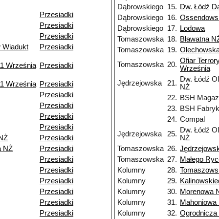
Dąbrowskiego
15.
Dw. Łódź D
Przesiadki
Dąbrowskiego
16.
Ossendows
Przesiadki
Dąbrowskiego
17.
Lodowa
Przesiadki
Tomaszowska
18.
Bławatna N
 Wiadukt
Przesiadki
Tomaszowska
19.
Olechowsk
Ofiar Terro
Tomaszowska
20.
11 Września
Przesiadki
Września
Dw. Łódź O
Jędrzejowska
21.
11 Września
Przesiadki
NŻ
Przesiadki
22.
BSH Magaz
Przesiadki
23.
BSH Fabry
Przesiadki
24.
Compal
Przesiadki
Dw. Łódź O
Jędrzejowska
25.
NŻ
Przesiadki
NŻ
a NŻ
Przesiadki
Tomaszowska
26.
Jędrzejows
Przesiadki
Tomaszowska
27.
Małego Ryc
Przesiadki
Kolumny
28.
Tomaszows
Przesiadki
Kolumny
29.
Kalinowskie
Przesiadki
Kolumny
30.
Morenowa 
Przesiadki
Kolumny
31.
Mahoniowa
Przesiadki
Kolumny
32.
Ogrodnicza