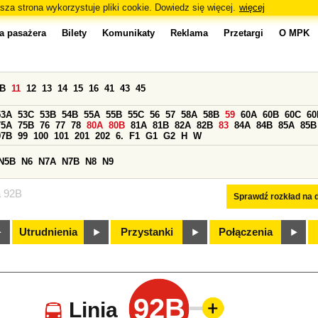
sza strona wykorzystuje pliki cookie. Dowiedz się więcej.
więcej
a pasażera
Bilety
Komunikaty
Reklama
Przetargi
O MPK
0B
11
12
13
14
15
16
41
43
45
53A
53C
53B
54B
55A
55B
55C
56
57
58A
58B
59
60A
60B
60C
60
75A
75B
76
77
78
80A
80B
81A
81B
82A
82B
83
84A
84B
85A
85B
97B
99
100
101
201
202
6.
F1
G1
G2
H
W
N5B
N6
N7A
N7B
N8
N9
a 92B
Sprawdź rozkład na d
Utrudnienia
Przystanki
Połączenia
92B
Linia