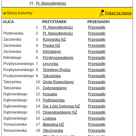
33.
Pl. Niepodległości
Stróża Kolumny
Pokaż na mapie
ULICA
PRZYSTANEK
PRZESIADKI
1.
Pl. Niepodległości
Przesiadki
Piotrkowska
2.
Pl. Niepodległości
Przesiadki
Zarzewska
3.
Rzgowska NŻ
Przesiadki
Zarzewska
4.
Praska NŻ
Przesiadki
Zarzewska
5.
Kilińskiego
Przesiadki
Kilińskiego
6.
Przybyszewskiego
Przesiadki
Przybyszewskiego
7.
Łęczycka
Przesiadki
Przybyszewskiego
8.
Śmigłego-Rydza
Przesiadki
Przybyszewskiego
9.
Tatrzańska
Przesiadki
Tatrzańska
10.
Grota-Roweckiego
Przesiadki
Tatrzańska
11.
Dąbrowskiego
Przesiadki
Dąbrowskiego
12.
Kossaka
Przesiadki
Dąbrowskiego
13.
Podhalańska
Przesiadki
Dąbrowskiego
14.
Dw. Łódź Dąbrowa NŻ
Przesiadki
Dąbrowskiego
15.
Ossendowskiego NŻ
Przesiadki
Dąbrowskiego
16.
Lodowa
Przesiadki
Tomaszowska
17.
Bławatna NŻ
Przesiadki
Tomaszowska
18.
Olechowska
Przesiadki