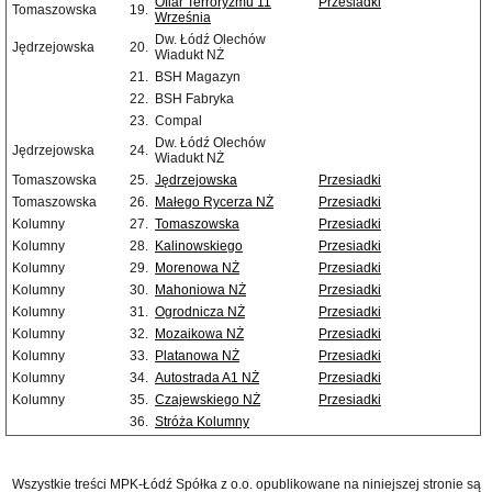
Ofiar Terroryzmu 11
Przesiadki
Tomaszowska
19.
Września
Dw. Łódź Olechów
Jędrzejowska
20.
Wiadukt NŻ
21.
BSH Magazyn
22.
BSH Fabryka
23.
Compal
Dw. Łódź Olechów
Jędrzejowska
24.
Wiadukt NŻ
Tomaszowska
25.
Jędrzejowska
Przesiadki
Tomaszowska
26.
Małego Rycerza NŻ
Przesiadki
Kolumny
27.
Tomaszowska
Przesiadki
Kolumny
28.
Kalinowskiego
Przesiadki
Kolumny
29.
Morenowa NŻ
Przesiadki
Kolumny
30.
Mahoniowa NŻ
Przesiadki
Kolumny
31.
Ogrodnicza NŻ
Przesiadki
Kolumny
32.
Mozaikowa NŻ
Przesiadki
Kolumny
33.
Platanowa NŻ
Przesiadki
Kolumny
34.
Autostrada A1 NŻ
Przesiadki
Kolumny
35.
Czajewskiego NŻ
Przesiadki
36.
Stróża Kolumny
Wszystkie treści MPK-Łódź Spółka z o.o. opublikowane na niniejszej stronie są