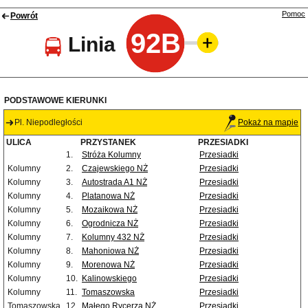
Pomoc
Powrót
92B
Linia
PODSTAWOWE KIERUNKI
Pl. Niepodległości
Pokaż na mapie
ULICA
PRZYSTANEK
PRZESIADKI
1.
Stróża Kolumny
Przesiadki
Kolumny
2.
Czajewskiego NŻ
Przesiadki
Kolumny
3.
Autostrada A1 NŻ
Przesiadki
Kolumny
4.
Platanowa NŻ
Przesiadki
Kolumny
5.
Mozaikowa NŻ
Przesiadki
Kolumny
6.
Ogrodnicza NŻ
Przesiadki
Kolumny
7.
Kolumny 432 NŻ
Przesiadki
Kolumny
8.
Mahoniowa NŻ
Przesiadki
Kolumny
9.
Morenowa NŻ
Przesiadki
Kolumny
10.
Kalinowskiego
Przesiadki
Kolumny
11.
Tomaszowska
Przesiadki
Tomaszowska
12.
Małego Rycerza NŻ
Przesiadki