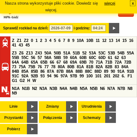
Nasza strona wykorzystuje pliki cookie. Dowiedz się
więcej
x
#
więcej.
Sprawdź rozkład na dzień:
i godzinę:
Z
Z1
Z2
0
1
2
3
4
5
6
7
8
9
10A
10B
11
12
13
14
15
16
41
43
45
Z3
Z6
Z13
Z43
50A
50B
51A
51B
52
53A
53C
53B
54B
55A
55B
55C
56
57
58A
58B
59
60A
60B
60C
60D
61
62
63
64A
64B
65A
65B
66
67
68
69A
69B
70
71A
71B
72A
72B
73
75A
75B
76
77
78
80A
80B
81A
81B
82A
82B
83
84A
84B
85A
85B
86
87A
87B
88A
88B
88C
88D
89
90
91A
91B
91C
92A
92B
93
94
96
97A
97B
99
100
101
201
202
6.
F1
G1
G2
H
W
N1A
N1B
N2
N3A
N3B
N4A
N4B
N5A
N5B
N6
N7A
N7B
N8
N9
Linie
Zmiany
Utrudnienia
Przystanki
Połączenia
Schematy
Pobierz