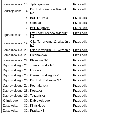
Tomaszowska
13.
Jędrzejowska
Przesiadki
Dw. Łódź Olechów Wiadukt
Przesiadki
Jędrzejowska
14.
NŻ
15.
BSH Fabryka
Przesiadki
16.
Compal
Przesiadki
17.
BSH Magazyn
Przesiadki
Dw. Łódź Olechów Wiadukt
Przesiadki
Jędrzejowska
18.
NŻ
Ofiar Terroryzmu 11 Września
Przesiadki
Tomaszowska
19.
NŻ
Tomaszowska
20.
Ofiar Terroryzmu 11 Września
Przesiadki
Tomaszowska
21.
Olechowska
Przesiadki
Tomaszowska
22.
Bławatna NŻ
Przesiadki
Dąbrowskiego
23.
Tomaszowska NŻ
Przesiadki
Dąbrowskiego
24.
Lodowa
Przesiadki
Dąbrowskiego
25.
Ossendowskiego NŻ
Przesiadki
Dąbrowskiego
26.
Dw. Łódź Dąbrowa NŻ
Przesiadki
Dąbrowskiego
27.
Podhalańska
Przesiadki
Dąbrowskiego
28.
Kossaka
Przesiadki
Dąbrowskiego
29.
Tatrzańska
Przesiadki
Kilińskiego
30.
Dąbrowskiego
Przesiadki
Zarzewska
31.
Kilińskiego
Przesiadki
Zarzewska
32.
Praska NŻ
Przesiadki