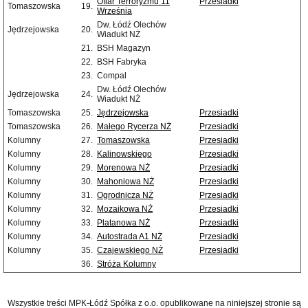
Ofiar Terroryzmu 11
Przesiadki
Tomaszowska
19.
Września
Dw. Łódź Olechów
Jędrzejowska
20.
Wiadukt NŻ
21.
BSH Magazyn
22.
BSH Fabryka
23.
Compal
Dw. Łódź Olechów
Jędrzejowska
24.
Wiadukt NŻ
Tomaszowska
25.
Jędrzejowska
Przesiadki
Tomaszowska
26.
Małego Rycerza NŻ
Przesiadki
Kolumny
27.
Tomaszowska
Przesiadki
Kolumny
28.
Kalinowskiego
Przesiadki
Kolumny
29.
Morenowa NŻ
Przesiadki
Kolumny
30.
Mahoniowa NŻ
Przesiadki
Kolumny
31.
Ogrodnicza NŻ
Przesiadki
Kolumny
32.
Mozaikowa NŻ
Przesiadki
Kolumny
33.
Platanowa NŻ
Przesiadki
Kolumny
34.
Autostrada A1 NŻ
Przesiadki
Kolumny
35.
Czajewskiego NŻ
Przesiadki
36.
Stróża Kolumny
Wszystkie treści MPK-Łódź Spółka z o.o. opublikowane na niniejszej stronie są