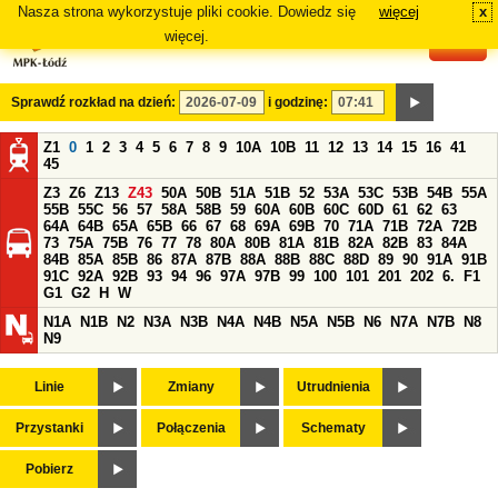
Nasza strona wykorzystuje pliki cookie. Dowiedz się
więcej
x
#
więcej.
Sprawdź rozkład na dzień:
i godzinę:
Z1
0
1
2
3
4
5
6
7
8
9
10A
10B
11
12
13
14
15
16
41
45
Z3
Z6
Z13
Z43
50A
50B
51A
51B
52
53A
53C
53B
54B
55A
55B
55C
56
57
58A
58B
59
60A
60B
60C
60D
61
62
63
64A
64B
65A
65B
66
67
68
69A
69B
70
71A
71B
72A
72B
73
75A
75B
76
77
78
80A
80B
81A
81B
82A
82B
83
84A
84B
85A
85B
86
87A
87B
88A
88B
88C
88D
89
90
91A
91B
91C
92A
92B
93
94
96
97A
97B
99
100
101
201
202
6.
F1
G1
G2
H
W
N1A
N1B
N2
N3A
N3B
N4A
N4B
N5A
N5B
N6
N7A
N7B
N8
N9
Linie
Zmiany
Utrudnienia
Przystanki
Połączenia
Schematy
Pobierz