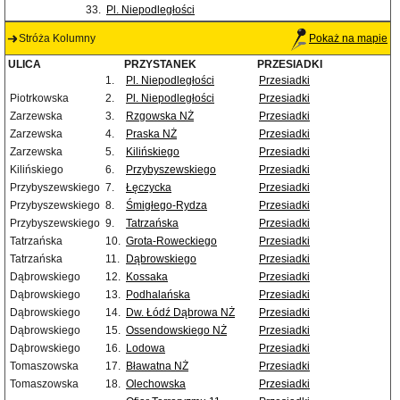
33.
Pl. Niepodległości
Stróża Kolumny
Pokaż na mapie
ULICA
PRZYSTANEK
PRZESIADKI
1.
Pl. Niepodległości
Przesiadki
Piotrkowska
2.
Pl. Niepodległości
Przesiadki
Zarzewska
3.
Rzgowska NŻ
Przesiadki
Zarzewska
4.
Praska NŻ
Przesiadki
Zarzewska
5.
Kilińskiego
Przesiadki
Kilińskiego
6.
Przybyszewskiego
Przesiadki
Przybyszewskiego
7.
Łęczycka
Przesiadki
Przybyszewskiego
8.
Śmigłego-Rydza
Przesiadki
Przybyszewskiego
9.
Tatrzańska
Przesiadki
Tatrzańska
10.
Grota-Roweckiego
Przesiadki
Tatrzańska
11.
Dąbrowskiego
Przesiadki
Dąbrowskiego
12.
Kossaka
Przesiadki
Dąbrowskiego
13.
Podhalańska
Przesiadki
Dąbrowskiego
14.
Dw. Łódź Dąbrowa NŻ
Przesiadki
Dąbrowskiego
15.
Ossendowskiego NŻ
Przesiadki
Dąbrowskiego
16.
Lodowa
Przesiadki
Tomaszowska
17.
Bławatna NŻ
Przesiadki
Tomaszowska
18.
Olechowska
Przesiadki