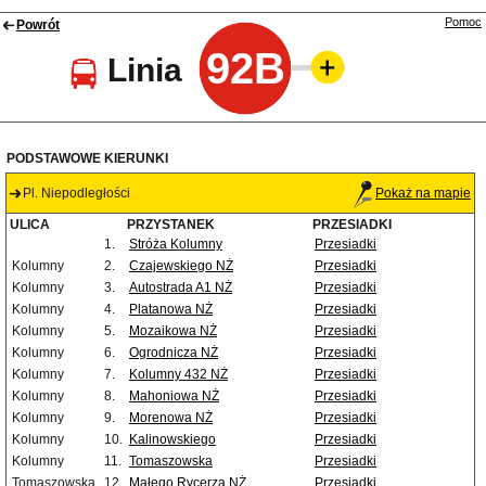
Pomoc
Powrót
92B
Linia
PODSTAWOWE KIERUNKI
Pl. Niepodległości
Pokaż na mapie
ULICA
PRZYSTANEK
PRZESIADKI
1.
Stróża Kolumny
Przesiadki
Kolumny
2.
Czajewskiego NŻ
Przesiadki
Kolumny
3.
Autostrada A1 NŻ
Przesiadki
Kolumny
4.
Platanowa NŻ
Przesiadki
Kolumny
5.
Mozaikowa NŻ
Przesiadki
Kolumny
6.
Ogrodnicza NŻ
Przesiadki
Kolumny
7.
Kolumny 432 NŻ
Przesiadki
Kolumny
8.
Mahoniowa NŻ
Przesiadki
Kolumny
9.
Morenowa NŻ
Przesiadki
Kolumny
10.
Kalinowskiego
Przesiadki
Kolumny
11.
Tomaszowska
Przesiadki
Tomaszowska
12.
Małego Rycerza NŻ
Przesiadki