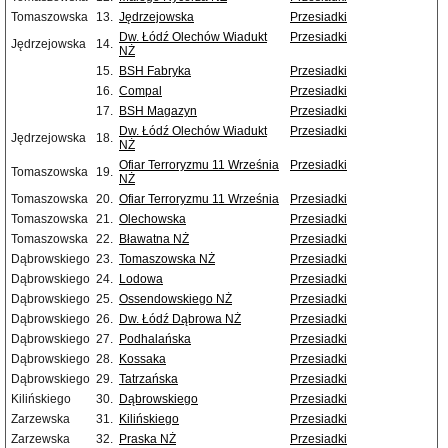
Tomaszowska
13.
Jędrzejowska
Przesiadki
Dw. Łódź Olechów Wiadukt
Przesiadki
Jędrzejowska
14.
NŻ
15.
BSH Fabryka
Przesiadki
16.
Compal
Przesiadki
17.
BSH Magazyn
Przesiadki
Dw. Łódź Olechów Wiadukt
Przesiadki
Jędrzejowska
18.
NŻ
Ofiar Terroryzmu 11 Września
Przesiadki
Tomaszowska
19.
NŻ
Tomaszowska
20.
Ofiar Terroryzmu 11 Września
Przesiadki
Tomaszowska
21.
Olechowska
Przesiadki
Tomaszowska
22.
Bławatna NŻ
Przesiadki
Dąbrowskiego
23.
Tomaszowska NŻ
Przesiadki
Dąbrowskiego
24.
Lodowa
Przesiadki
Dąbrowskiego
25.
Ossendowskiego NŻ
Przesiadki
Dąbrowskiego
26.
Dw. Łódź Dąbrowa NŻ
Przesiadki
Dąbrowskiego
27.
Podhalańska
Przesiadki
Dąbrowskiego
28.
Kossaka
Przesiadki
Dąbrowskiego
29.
Tatrzańska
Przesiadki
Kilińskiego
30.
Dąbrowskiego
Przesiadki
Zarzewska
31.
Kilińskiego
Przesiadki
Zarzewska
32.
Praska NŻ
Przesiadki