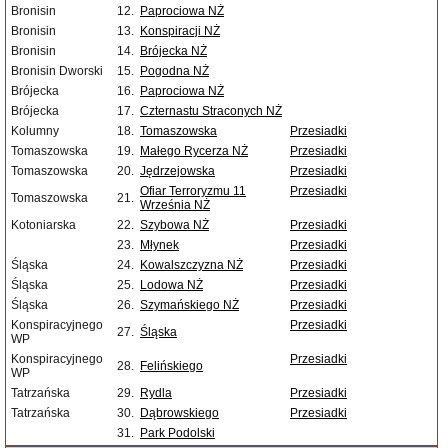
Bronisin
12.
Paprociowa NŻ
Bronisin
13.
Konspiracji NŻ
Bronisin
14.
Brójecka NŻ
Bronisin Dworski
15.
Pogodna NŻ
Brójecka
16.
Paprociowa NŻ
Brójecka
17.
Czternastu Straconych NŻ
Kolumny
18.
Tomaszowska
Przesiadki
Tomaszowska
19.
Małego Rycerza NŻ
Przesiadki
Tomaszowska
20.
Jędrzejowska
Przesiadki
Ofiar Terroryzmu 11
Przesiadki
Tomaszowska
21.
Września NŻ
Kotoniarska
22.
Szybowa NŻ
Przesiadki
23.
Młynek
Przesiadki
Śląska
24.
Kowalszczyzna NŻ
Przesiadki
Śląska
25.
Lodowa NŻ
Przesiadki
Śląska
26.
Szymańskiego NŻ
Przesiadki
Konspiracyjnego
Przesiadki
27.
Śląska
WP
Konspiracyjnego
Przesiadki
28.
Felińskiego
WP
Tatrzańska
29.
Rydla
Przesiadki
Tatrzańska
30.
Dąbrowskiego
Przesiadki
31.
Park Podolski