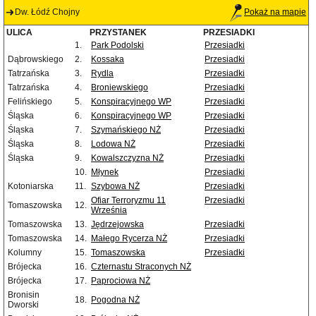
Dw. Łódź Chojny
Pokaż na mapie
ULICA
PRZYSTANEK
PRZESIADKI
1.
Park Podolski
Przesiadki
Dąbrowskiego
2.
Kossaka
Przesiadki
Tatrzańska
3.
Rydla
Przesiadki
Tatrzańska
4.
Broniewskiego
Przesiadki
Felińskiego
5.
Konspiracyjnego WP
Przesiadki
Śląska
6.
Konspiracyjnego WP
Przesiadki
Śląska
7.
Szymańskiego NŻ
Przesiadki
Śląska
8.
Lodowa NŻ
Przesiadki
Śląska
9.
Kowalszczyzna NŻ
Przesiadki
10.
Młynek
Przesiadki
Kotoniarska
11.
Szybowa NŻ
Przesiadki
Ofiar Terroryzmu 11
Przesiadki
Tomaszowska
12.
Września
Tomaszowska
13.
Jędrzejowska
Przesiadki
Tomaszowska
14.
Małego Rycerza NŻ
Przesiadki
Kolumny
15.
Tomaszowska
Przesiadki
Brójecka
16.
Czternastu Straconych NŻ
Brójecka
17.
Paprociowa NŻ
Bronisin
18.
Pogodna NŻ
Dworski