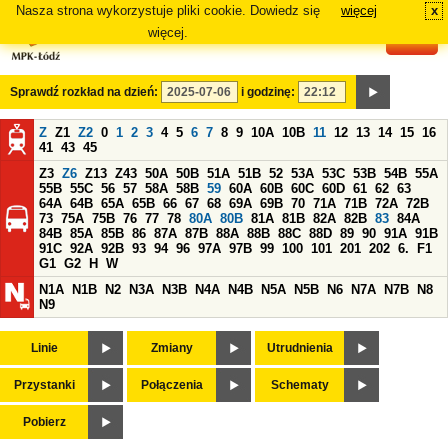
Nasza strona wykorzystuje pliki cookie. Dowiedz się
więcej
x
#
więcej.
Sprawdź rozkład na dzień:
i godzinę:
Z
Z1
Z2
0
1
2
3
4
5
6
7
8
9
10A
10B
11
12
13
14
15
16
41
43
45
Z3
Z6
Z13
Z43
50A
50B
51A
51B
52
53A
53C
53B
54B
55A
55B
55C
56
57
58A
58B
59
60A
60B
60C
60D
61
62
63
64A
64B
65A
65B
66
67
68
69A
69B
70
71A
71B
72A
72B
73
75A
75B
76
77
78
80A
80B
81A
81B
82A
82B
83
84A
84B
85A
85B
86
87A
87B
88A
88B
88C
88D
89
90
91A
91B
91C
92A
92B
93
94
96
97A
97B
99
100
101
201
202
6.
F1
G1
G2
H
W
N1A
N1B
N2
N3A
N3B
N4A
N4B
N5A
N5B
N6
N7A
N7B
N8
N9
Linie
Zmiany
Utrudnienia
Przystanki
Połączenia
Schematy
Pobierz