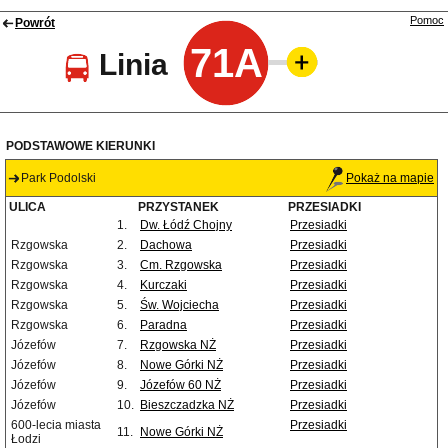
Pomoc
Powrót
71A
Linia
PODSTAWOWE KIERUNKI
Park Podolski
Pokaż na mapie
ULICA
PRZYSTANEK
PRZESIADKI
1.
Dw. Łódź Chojny
Przesiadki
Rzgowska
2.
Dachowa
Przesiadki
Rzgowska
3.
Cm. Rzgowska
Przesiadki
Rzgowska
4.
Kurczaki
Przesiadki
Rzgowska
5.
Św. Wojciecha
Przesiadki
Rzgowska
6.
Paradna
Przesiadki
Józefów
7.
Rzgowska NŻ
Przesiadki
Józefów
8.
Nowe Górki NŻ
Przesiadki
Józefów
9.
Józefów 60 NŻ
Przesiadki
Józefów
10.
Bieszczadzka NŻ
Przesiadki
600-lecia miasta
Przesiadki
11.
Nowe Górki NŻ
Łodzi