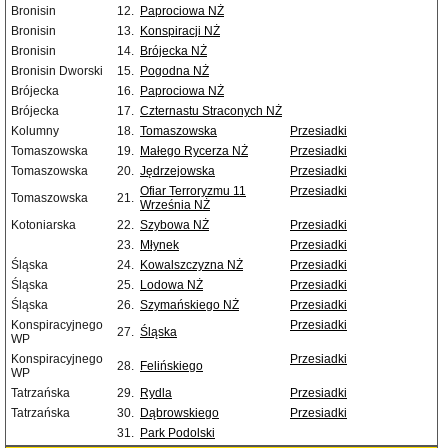
Bronisin
12.
Paprociowa NŻ
Bronisin
13.
Konspiracji NŻ
Bronisin
14.
Brójecka NŻ
Bronisin Dworski
15.
Pogodna NŻ
Brójecka
16.
Paprociowa NŻ
Brójecka
17.
Czternastu Straconych NŻ
Kolumny
18.
Tomaszowska
Przesiadki
Tomaszowska
19.
Małego Rycerza NŻ
Przesiadki
Tomaszowska
20.
Jędrzejowska
Przesiadki
Ofiar Terroryzmu 11
Przesiadki
Tomaszowska
21.
Września NŻ
Kotoniarska
22.
Szybowa NŻ
Przesiadki
23.
Młynek
Przesiadki
Śląska
24.
Kowalszczyzna NŻ
Przesiadki
Śląska
25.
Lodowa NŻ
Przesiadki
Śląska
26.
Szymańskiego NŻ
Przesiadki
Konspiracyjnego
Przesiadki
27.
Śląska
WP
Konspiracyjnego
Przesiadki
28.
Felińskiego
WP
Tatrzańska
29.
Rydla
Przesiadki
Tatrzańska
30.
Dąbrowskiego
Przesiadki
31.
Park Podolski