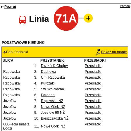
Pomoc
Powrót
71A
Linia
PODSTAWOWE KIERUNKI
Park Podolski
Pokaż na mapie
ULICA
PRZYSTANEK
PRZESIADKI
1.
Dw. Łódź Chojny
Przesiadki
Rzgowska
2.
Dachowa
Przesiadki
Rzgowska
3.
Cm. Rzgowska
Przesiadki
Rzgowska
4.
Kurczaki
Przesiadki
Rzgowska
5.
Św. Wojciecha
Przesiadki
Rzgowska
6.
Paradna
Przesiadki
Józefów
7.
Rzgowska NŻ
Przesiadki
Józefów
8.
Nowe Górki NŻ
Przesiadki
Józefów
9.
Józefów 60 NŻ
Przesiadki
Józefów
10.
Bieszczadzka NŻ
Przesiadki
600-lecia miasta
Przesiadki
11.
Nowe Górki NŻ
Łodzi