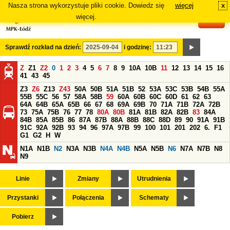
Nasza strona wykorzystuje pliki cookie. Dowiedz się
więcej
x
#
więcej.
Sprawdź rozkład na dzień:
i godzinę:
Z
Z1
Z2
0
1
2
3
4
5
6
7
8
9
10A
10B
11
12
13
14
15
16
41
43
45
Z3
Z6
Z13
Z43
50A
50B
51A
51B
52
53A
53C
53B
54B
55A
55B
55C
56
57
58A
58B
59
60A
60B
60C
60D
61
62
63
64A
64B
65A
65B
66
67
68
69A
69B
70
71A
71B
72A
72B
73
75A
75B
76
77
78
80A
80B
81A
81B
82A
82B
83
84A
84B
85A
85B
86
87A
87B
88A
88B
88C
88D
89
90
91A
91B
91C
92A
92B
93
94
96
97A
97B
99
100
101
201
202
6.
F1
G1
G2
H
W
N1A
N1B
N2
N3A
N3B
N4A
N4B
N5A
N5B
N6
N7A
N7B
N8
N9
Linie
Zmiany
Utrudnienia
Przystanki
Połączenia
Schematy
Pobierz