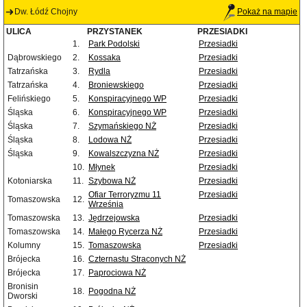
Dw. Łódź Chojny
Pokaż na mapie
ULICA
PRZYSTANEK
PRZESIADKI
1.
Park Podolski
Przesiadki
Dąbrowskiego
2.
Kossaka
Przesiadki
Tatrzańska
3.
Rydla
Przesiadki
Tatrzańska
4.
Broniewskiego
Przesiadki
Felińskiego
5.
Konspiracyjnego WP
Przesiadki
Śląska
6.
Konspiracyjnego WP
Przesiadki
Śląska
7.
Szymańskiego NŻ
Przesiadki
Śląska
8.
Lodowa NŻ
Przesiadki
Śląska
9.
Kowalszczyzna NŻ
Przesiadki
10.
Młynek
Przesiadki
Kotoniarska
11.
Szybowa NŻ
Przesiadki
Ofiar Terroryzmu 11
Przesiadki
Tomaszowska
12.
Września
Tomaszowska
13.
Jędrzejowska
Przesiadki
Tomaszowska
14.
Małego Rycerza NŻ
Przesiadki
Kolumny
15.
Tomaszowska
Przesiadki
Brójecka
16.
Czternastu Straconych NŻ
Brójecka
17.
Paprociowa NŻ
Bronisin
18.
Pogodna NŻ
Dworski