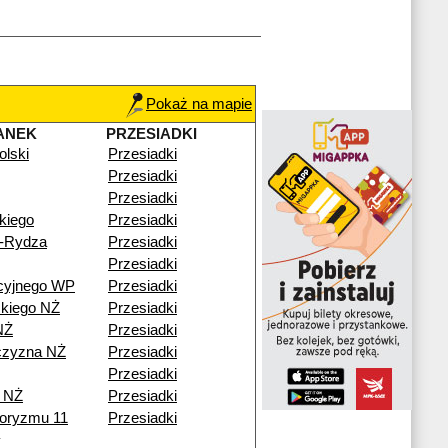
Pokaż na mapie
ANEK
PRZESIADKI
olski
Przesiadki
Przesiadki
Przesiadki
kiego
Przesiadki
o-Rydza
Przesiadki
Przesiadki
cyjnego WP
Przesiadki
kiego NŻ
Przesiadki
NŻ
Przesiadki
czyzna NŻ
Przesiadki
Przesiadki
 NŻ
Przesiadki
roryzmu 11
Przesiadki