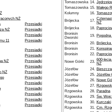
Tomaszowska
14.
Jędrzejo
Tomaszowska
15.
Małego 
NŻ
Kolumny
16.
Tomaszo
traconych NŻ
Czternas
Brójecka
17.
NŻ
a
Przesiadki
Brójecka
18.
Paproci
rza NŻ
Przesiadki
Bronisin
Przesiadki
19.
Pogodna
Dworski
zmu 11
Przesiadki
Bronisin
20.
Brójecka
Bronisin
21.
Konspirac
Przesiadki
Bronisin
22.
Paproci
Przesiadki
600-lecia
na NŻ
Przesiadki
Nowe Górki
23.
NŻ
Przesiadki
Józefów
24.
Bieszcz
o NŻ
Przesiadki
Józefów
25.
Józefów 
ego
Przesiadki
Józefów
26.
Nowe Gó
Przesiadki
Józefów
27.
Rzgowsk
o
Przesiadki
Rzgowska
28.
Paradna
Przesiadki
Rzgowska
29.
Św. Wojc
Przesiadki
Rzgowska
30.
Kurczaki
o
Przesiadki
Rzgowska
31.
Cm. Rzg