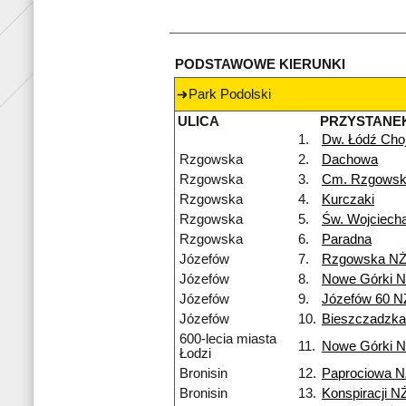
PODSTAWOWE KIERUNKI
Park Podolski
ULICA
PRZYSTANE
1.
Dw. Łódź Cho
Rzgowska
2.
Dachowa
Rzgowska
3.
Cm. Rzgows
Rzgowska
4.
Kurczaki
Rzgowska
5.
Św. Wojciech
Rzgowska
6.
Paradna
Józefów
7.
Rzgowska N
Józefów
8.
Nowe Górki 
Józefów
9.
Józefów 60 N
Józefów
10.
Bieszczadzk
600-lecia miasta
11.
Nowe Górki 
Łodzi
Bronisin
12.
Paprociowa 
Bronisin
13.
Konspiracji N