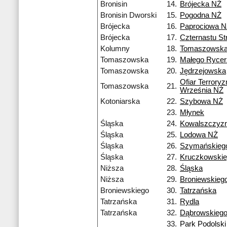
Bronisin
14.
Brójecka NŻ
Bronisin Dworski
15.
Pogodna NŻ
Brójecka
16.
Paprociowa 
Brójecka
17.
Czternastu S
Kolumny
18.
Tomaszowsk
Tomaszowska
19.
Małego Ryce
Tomaszowska
20.
Jędrzejowska
Ofiar Terrory
Tomaszowska
21.
Września NŻ
Kotoniarska
22.
Szybowa NŻ
23.
Młynek
Śląska
24.
Kowalszczyz
Śląska
25.
Lodowa NŻ
Śląska
26.
Szymańskieg
Śląska
27.
Kruczkowski
Niższa
28.
Śląska
Niższa
29.
Broniewskieg
Broniewskiego
30.
Tatrzańska
Tatrzańska
31.
Rydla
Tatrzańska
32.
Dąbrowskieg
33.
Park Podolski