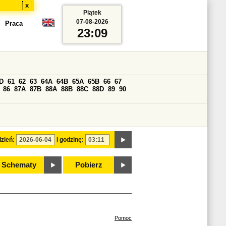
x
Piątek
07-08-2026
Praca
23:09
D
61
62
63
64A
64B
65A
65B
66
67
86
87A
87B
88A
88B
88C
88D
89
90
zień:
i godzinę:
Schematy
Pobierz
Pomoc