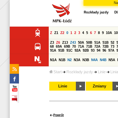
Na
Rozkłady jazdy
Dl
Z
Z1
Z2
0
1
2
3
4
5
6
7
8
9
10A
1
Z3
Z6
Z13
Z43
50A
50B
51A
51B
52
68
69A
69B
70
71A
71B
72A
72B
73
91A
91B
91C
92A
92B
93
94
96
97A
N1A
N1B
N2
N3A
N3B
N4A
N4B
N5A
Start
Rozkłady jazdy
Linie
Lini
Linie
Zmiany
Powrót