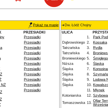
Pokaż na mapie
Dw. Łódź Chojny
K
PRZESIADKI
ULICA
PRZYST
jny
Przesiadki
1.
Park Pod
Przesiadki
Dąbrowskiego
2.
Kossaka
ka
Przesiadki
Tatrzańska
3.
Rydla
Przesiadki
Tatrzańska
4.
Broniews
a
Przesiadki
Broniewskiego
5.
Śmigłeg
Przesiadki
Niższa
6.
Śląska
Ż
Przesiadki
Śląska
7.
Konspira
NŻ
Przesiadki
Śląska
8.
Szymańs
Ż
Przesiadki
Śląska
9.
Lodowa 
a NŻ
Przesiadki
Śląska
10.
Kowalsz
Przesiadki
11.
Młynek
NŻ
Kotoniarska
12.
Szybowa
NŻ
Ofiar Ter
Tomaszowska
13.
Ż
Września