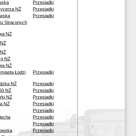
wska
Przesiadki
Rycerza NŻ
Przesiadki
wska
Przesiadki
tu Straconych
owa NŻ
 NŻ
 NŻ
ji NŻ
owa NŻ
 miasta Łodzi
Przesiadki
adzka NŻ
Przesiadki
60 NŻ
Przesiadki
rki NŻ
Przesiadki
a NŻ
Przesiadki
Przesiadki
iecha
Przesiadki
Przesiadki
owska
Przesiadki