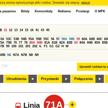
sza strona wykorzystuje pliki cookie. Dowiedz się więcej.
więcej
a pasażera
Bilety
Komunikaty
Reklama
Przetargi
O MPK
0B
11
12
13
14
15
16
41
43
45
53A
53C
53B
54B
55A
55B
55C
56
57
58A
58B
59
60A
60B
60C
60
75A
75B
76
77
78
80A
80B
81A
81B
82A
82B
83
84A
84B
85A
85B
97B
99
100
101
201
202
6.
F1
G1
G2
H
W
N5B
N6
N7A
N7B
N8
N9
a 71A
Sprawdź rozkład na d
Utrudnienia
Przystanki
Połączenia
71A
Linia