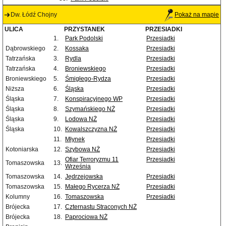
Dw. Łódź Chojny
Pokaż na mapie
ULICA
PRZYSTANEK
PRZESIADKI
1.
Park Podolski
Przesiadki
Dąbrowskiego
2.
Kossaka
Przesiadki
Tatrzańska
3.
Rydla
Przesiadki
Tatrzańska
4.
Broniewskiego
Przesiadki
Broniewskiego
5.
Śmigłego-Rydza
Przesiadki
Niższa
6.
Śląska
Przesiadki
Śląska
7.
Konspiracyjnego WP
Przesiadki
Śląska
8.
Szymańskiego NŻ
Przesiadki
Śląska
9.
Lodowa NŻ
Przesiadki
Śląska
10.
Kowalszczyzna NŻ
Przesiadki
11.
Młynek
Przesiadki
Kotoniarska
12.
Szybowa NŻ
Przesiadki
Ofiar Terroryzmu 11
Przesiadki
Tomaszowska
13.
Września
Tomaszowska
14.
Jędrzejowska
Przesiadki
Tomaszowska
15.
Małego Rycerza NŻ
Przesiadki
Kolumny
16.
Tomaszowska
Przesiadki
Brójecka
17.
Czternastu Straconych NŻ
Brójecka
18.
Paprociowa NŻ