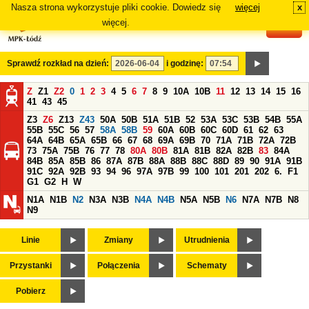
Nasza strona wykorzystuje pliki cookie. Dowiedz się
więcej
x
#
więcej.
Sprawdź rozkład na dzień:
i godzinę:
Z
Z1
Z2
0
1
2
3
4
5
6
7
8
9
10A
10B
11
12
13
14
15
16
41
43
45
Z3
Z6
Z13
Z43
50A
50B
51A
51B
52
53A
53C
53B
54B
55A
55B
55C
56
57
58A
58B
59
60A
60B
60C
60D
61
62
63
64A
64B
65A
65B
66
67
68
69A
69B
70
71A
71B
72A
72B
73
75A
75B
76
77
78
80A
80B
81A
81B
82A
82B
83
84A
84B
85A
85B
86
87A
87B
88A
88B
88C
88D
89
90
91A
91B
91C
92A
92B
93
94
96
97A
97B
99
100
101
201
202
6.
F1
G1
G2
H
W
N1A
N1B
N2
N3A
N3B
N4A
N4B
N5A
N5B
N6
N7A
N7B
N8
N9
Linie
Zmiany
Utrudnienia
Przystanki
Połączenia
Schematy
Pobierz