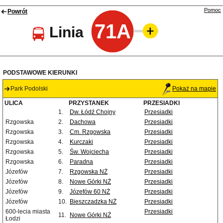
Pomoc
Powrót
71A
Linia
PODSTAWOWE KIERUNKI
Park Podolski
Pokaż na mapie
ULICA
PRZYSTANEK
PRZESIADKI
1.
Dw. Łódź Chojny
Przesiadki
Rzgowska
2.
Dachowa
Przesiadki
Rzgowska
3.
Cm. Rzgowska
Przesiadki
Rzgowska
4.
Kurczaki
Przesiadki
Rzgowska
5.
Św. Wojciecha
Przesiadki
Rzgowska
6.
Paradna
Przesiadki
Józefów
7.
Rzgowska NŻ
Przesiadki
Józefów
8.
Nowe Górki NŻ
Przesiadki
Józefów
9.
Józefów 60 NŻ
Przesiadki
Józefów
10.
Bieszczadzka NŻ
Przesiadki
600-lecia miasta
Przesiadki
11.
Nowe Górki NŻ
Łodzi