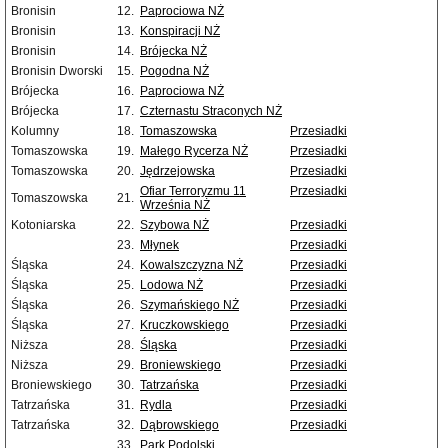
Bronisin
12.
Paprociowa NŻ
Bronisin
13.
Konspiracji NŻ
Bronisin
14.
Brójecka NŻ
Bronisin Dworski
15.
Pogodna NŻ
Brójecka
16.
Paprociowa NŻ
Brójecka
17.
Czternastu Straconych NŻ
Kolumny
18.
Tomaszowska
Przesiadki
Tomaszowska
19.
Małego Rycerza NŻ
Przesiadki
Tomaszowska
20.
Jędrzejowska
Przesiadki
Ofiar Terroryzmu 11
Przesiadki
Tomaszowska
21.
Września NŻ
Kotoniarska
22.
Szybowa NŻ
Przesiadki
23.
Młynek
Przesiadki
Śląska
24.
Kowalszczyzna NŻ
Przesiadki
Śląska
25.
Lodowa NŻ
Przesiadki
Śląska
26.
Szymańskiego NŻ
Przesiadki
Śląska
27.
Kruczkowskiego
Przesiadki
Niższa
28.
Śląska
Przesiadki
Niższa
29.
Broniewskiego
Przesiadki
Broniewskiego
30.
Tatrzańska
Przesiadki
Tatrzańska
31.
Rydla
Przesiadki
Tatrzańska
32.
Dąbrowskiego
Przesiadki
33.
Park Podolski