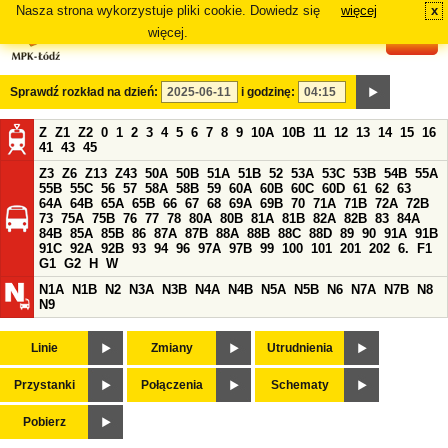
Nasza strona wykorzystuje pliki cookie. Dowiedz się
więcej
x
#
więcej.
Sprawdź rozkład na dzień:
i godzinę:
Z
Z1
Z2
0
1
2
3
4
5
6
7
8
9
10A
10B
11
12
13
14
15
16
41
43
45
Z3
Z6
Z13
Z43
50A
50B
51A
51B
52
53A
53C
53B
54B
55A
55B
55C
56
57
58A
58B
59
60A
60B
60C
60D
61
62
63
64A
64B
65A
65B
66
67
68
69A
69B
70
71A
71B
72A
72B
73
75A
75B
76
77
78
80A
80B
81A
81B
82A
82B
83
84A
84B
85A
85B
86
87A
87B
88A
88B
88C
88D
89
90
91A
91B
91C
92A
92B
93
94
96
97A
97B
99
100
101
201
202
6.
F1
G1
G2
H
W
N1A
N1B
N2
N3A
N3B
N4A
N4B
N5A
N5B
N6
N7A
N7B
N8
N9
Linie
Zmiany
Utrudnienia
Przystanki
Połączenia
Schematy
Pobierz