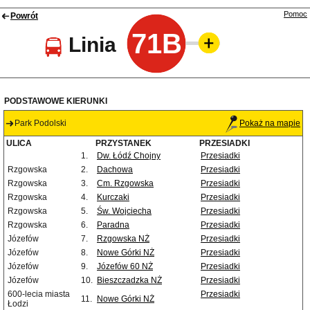
Pomoc
Powrót
71B
Linia
PODSTAWOWE KIERUNKI
Park Podolski
Pokaż na mapie
ULICA
PRZYSTANEK
PRZESIADKI
1.
Dw. Łódź Chojny
Przesiadki
Rzgowska
2.
Dachowa
Przesiadki
Rzgowska
3.
Cm. Rzgowska
Przesiadki
Rzgowska
4.
Kurczaki
Przesiadki
Rzgowska
5.
Św. Wojciecha
Przesiadki
Rzgowska
6.
Paradna
Przesiadki
Józefów
7.
Rzgowska NŻ
Przesiadki
Józefów
8.
Nowe Górki NŻ
Przesiadki
Józefów
9.
Józefów 60 NŻ
Przesiadki
Józefów
10.
Bieszczadzka NŻ
Przesiadki
600-lecia miasta
Przesiadki
11.
Nowe Górki NŻ
Łodzi