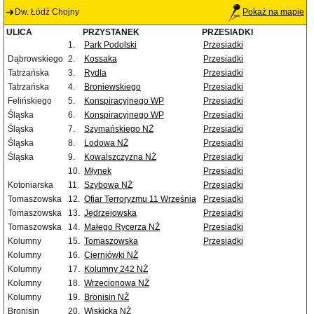
Dw. Łódź Chojny
Pokaż na mapie
ULICA
PRZYSTANEK
PRZESIADKI
1.
Park Podolski
Przesiadki
Dąbrowskiego
2.
Kossaka
Przesiadki
Tatrzańska
3.
Rydla
Przesiadki
Tatrzańska
4.
Broniewskiego
Przesiadki
Felińskiego
5.
Konspiracyjnego WP
Przesiadki
Śląska
6.
Konspiracyjnego WP
Przesiadki
Śląska
7.
Szymańskiego NŻ
Przesiadki
Śląska
8.
Lodowa NŻ
Przesiadki
Śląska
9.
Kowalszczyzna NŻ
Przesiadki
10.
Młynek
Przesiadki
Kotoniarska
11.
Szybowa NŻ
Przesiadki
Tomaszowska
12.
Ofiar Terroryzmu 11 Września
Przesiadki
Tomaszowska
13.
Jędrzejowska
Przesiadki
Tomaszowska
14.
Małego Rycerza NŻ
Przesiadki
Kolumny
15.
Tomaszowska
Przesiadki
Kolumny
16.
Cierniówki NŻ
Kolumny
17.
Kolumny 242 NŻ
Kolumny
18.
Wrzecionowa NŻ
Kolumny
19.
Bronisin NŻ
Bronisin
20.
Wiskicka NŻ