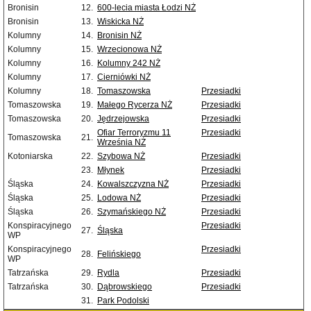
Bronisin
12.
600-lecia miasta Łodzi NŻ
Bronisin
13.
Wiskicka NŻ
Kolumny
14.
Bronisin NŻ
Kolumny
15.
Wrzecionowa NŻ
Kolumny
16.
Kolumny 242 NŻ
Kolumny
17.
Cierniówki NŻ
Kolumny
18.
Tomaszowska
Przesiadki
Tomaszowska
19.
Małego Rycerza NŻ
Przesiadki
Tomaszowska
20.
Jędrzejowska
Przesiadki
Ofiar Terroryzmu 11
Przesiadki
Tomaszowska
21.
Września NŻ
Kotoniarska
22.
Szybowa NŻ
Przesiadki
23.
Młynek
Przesiadki
Śląska
24.
Kowalszczyzna NŻ
Przesiadki
Śląska
25.
Lodowa NŻ
Przesiadki
Śląska
26.
Szymańskiego NŻ
Przesiadki
Konspiracyjnego
Przesiadki
27.
Śląska
WP
Konspiracyjnego
Przesiadki
28.
Felińskiego
WP
Tatrzańska
29.
Rydla
Przesiadki
Tatrzańska
30.
Dąbrowskiego
Przesiadki
31.
Park Podolski