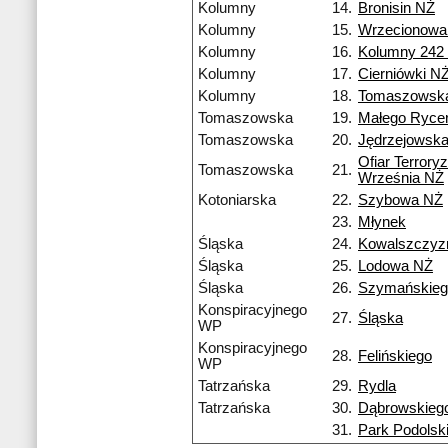
Kolumny
14.
Bronisin NŻ
Kolumny
15.
Wrzecionowa
Kolumny
16.
Kolumny 242
Kolumny
17.
Cierniówki N
Kolumny
18.
Tomaszowsk
Tomaszowska
19.
Małego Ryce
Tomaszowska
20.
Jędrzejowsk
Ofiar Terrory
Tomaszowska
21.
Września NŻ
Kotoniarska
22.
Szybowa NŻ
23.
Młynek
Śląska
24.
Kowalszczyz
Śląska
25.
Lodowa NŻ
Śląska
26.
Szymańskieg
Konspiracyjnego
27.
Śląska
WP
Konspiracyjnego
28.
Felińskiego
WP
Tatrzańska
29.
Rydla
Tatrzańska
30.
Dąbrowskieg
31.
Park Podolsk