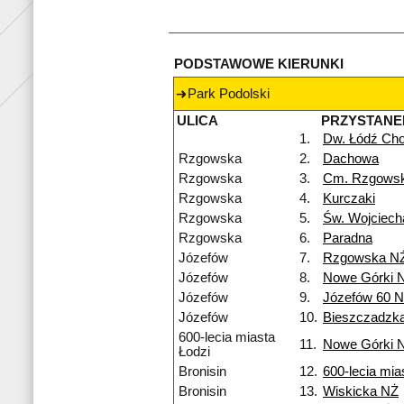
PODSTAWOWE KIERUNKI
Park Podolski
ULICA
PRZYSTANE
1.
Dw. Łódź Cho
Rzgowska
2.
Dachowa
Rzgowska
3.
Cm. Rzgows
Rzgowska
4.
Kurczaki
Rzgowska
5.
Św. Wojciech
Rzgowska
6.
Paradna
Józefów
7.
Rzgowska N
Józefów
8.
Nowe Górki 
Józefów
9.
Józefów 60 
Józefów
10.
Bieszczadzk
600-lecia miasta
11.
Nowe Górki 
Łodzi
Bronisin
12.
600-lecia mia
Bronisin
13.
Wiskicka NŻ