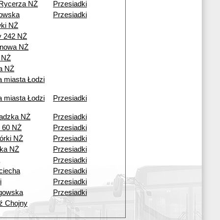
Rycerza NŻ
Przesiadki
owska
Przesiadki
wki NŻ
 242 NŻ
onowa NŻ
n NŻ
a NŻ
a miasta Łodzi
a miasta Łodzi
Przesiadki
adzka NŻ
Przesiadki
 60 NŻ
Przesiadki
rki NŻ
Przesiadki
ka NŻ
Przesiadki
Przesiadki
ciecha
Przesiadki
i
Przesiadki
gowska
Przesiadki
ź Chojny