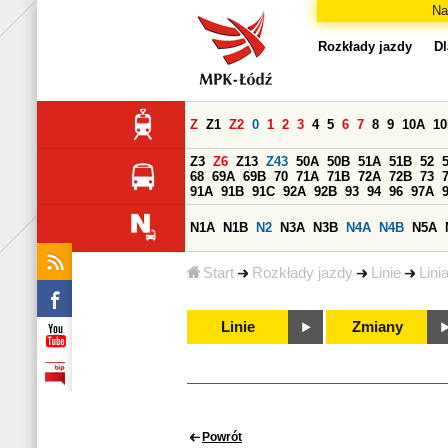
Na
Rozkłady jazdy
Dl
Z
Z1
Z2
0
1
2
3
4
5
6
7
8
9
10A
1
Z3
Z6
Z13
Z43
50A
50B
51A
51B
52
68
69A
69B
70
71A
71B
72A
72B
73
91A
91B
91C
92A
92B
93
94
96
97A
N1A
N1B
N2
N3A
N3B
N4A
N4B
N5A
Start
Rozkłady jazdy
Linie
Lini
Linie
Zmiany
Powrót