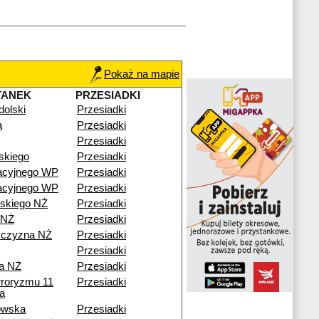
Pokaż na mapie
TANEK
PRZESIADKI
dolski
Przesiadki
a
Przesiadki
Przesiadki
skiego
Przesiadki
acyjnego WP
Przesiadki
acyjnego WP
Przesiadki
skiego NŻ
Przesiadki
 NŻ
Przesiadki
zczyzna NŻ
Przesiadki
Przesiadki
a NŻ
Przesiadki
rroryzmu 11
Przesiadki
a
owska
Przesiadki