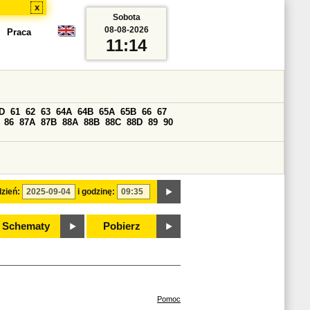
x
Sobota
08-08-2026
Praca
11:14
D
61
62
63
64A
64B
65A
65B
66
67
86
87A
87B
88A
88B
88C
88D
89
90
zień:
i godzinę:
Schematy
Pobierz
Pomoc