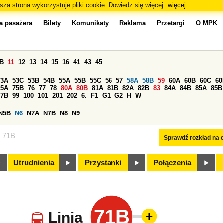
sza strona wykorzystuje pliki cookie. Dowiedz się więcej.
więcej
a pasażera
Bilety
Komunikaty
Reklama
Przetargi
O MPK
0B
11
12
13
14
15
16
41
43
45
53A
53C
53B
54B
55A
55B
55C
56
57
58A
58B
59
60A
60B
60C
60
75A
75B
76
77
78
80A
80B
81A
81B
82A
82B
83
84A
84B
85A
85B
97B
99
100
101
201
202
6.
F1
G1
G2
H
W
N5B
N6
N7A
N7B
N8
N9
a 71B
Sprawdź rozkład na d
Utrudnienia
Przystanki
Połączenia
71B
Linia