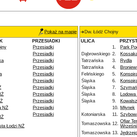
Pokaż na mapie
Dw. Łódź Chojny
K
PRZESIADKI
ULICA
PRZYS
jny
Przesiadki
1.
Park Po
Przesiadki
Dąbrowskiego
2.
Kossak
ka
Przesiadki
Tatrzańska
3.
Rydla
Przesiadki
Tatrzańska
4.
Broniew
a
Przesiadki
Felińskiego
5.
Konspir
Przesiadki
Śląska
6.
Konspir
Ż
Przesiadki
Śląska
7.
Szymań
NŻ
Przesiadki
Śląska
8.
Lodowa
NŻ
Przesiadki
Śląska
9.
Kowals
a NŻ
Przesiadki
10.
Młynek
Przesiadki
Kotoniarska
11.
Szybow
NŻ
Ofiar Te
Tomaszowska
12.
sta Łodzi NŻ
Wrześni
Tomaszowska
13.
Jędrzej