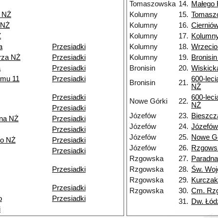
Tomaszowska
14.
Małego 
 NŻ
Kolumny
15.
Tomasz
 NŻ
Kolumny
16.
Ciernió
Ż
Kolumny
17.
Kolumny
a
Przesiadki
Kolumny
18.
Wrzeci
rza NŻ
Przesiadki
Kolumny
19.
Bronisi
a
Przesiadki
Bronisin
20.
Wiskick
zmu 11
Przesiadki
600-leci
Bronisin
21.
NŻ
Przesiadki
600-leci
Nowe Górki
22.
NŻ
Przesiadki
Józefów
23.
Bieszcz
na NŻ
Przesiadki
Józefów
24.
Józefów
Przesiadki
Józefów
25.
Nowe Gó
o NŻ
Przesiadki
Józefów
26.
Rzgows
Przesiadki
Rzgowska
27.
Paradna
Przesiadki
Rzgowska
28.
Św. Woj
Rzgowska
29.
Kurczak
Przesiadki
Rzgowska
30.
Cm. Rz
o
Przesiadki
31.
Dw. Łód
i