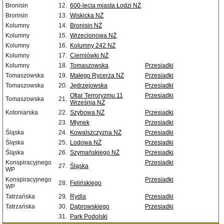
Bronisin
12.
600-lecia miasta Łodzi NŻ
Bronisin
13.
Wiskicka NŻ
Kolumny
14.
Bronisin NŻ
Kolumny
15.
Wrzecionowa NŻ
Kolumny
16.
Kolumny 242 NŻ
Kolumny
17.
Cierniówki NŻ
Kolumny
18.
Tomaszowska
Przesiadki
Tomaszowska
19.
Małego Rycerza NŻ
Przesiadki
Tomaszowska
20.
Jędrzejowska
Przesiadki
Ofiar Terroryzmu 11
Przesiadki
Tomaszowska
21.
Września NŻ
Kotoniarska
22.
Szybowa NŻ
Przesiadki
23.
Młynek
Przesiadki
Śląska
24.
Kowalszczyzna NŻ
Przesiadki
Śląska
25.
Lodowa NŻ
Przesiadki
Śląska
26.
Szymańskiego NŻ
Przesiadki
Konspiracyjnego
Przesiadki
27.
Śląska
WP
Konspiracyjnego
Przesiadki
28.
Felińskiego
WP
Tatrzańska
29.
Rydla
Przesiadki
Tatrzańska
30.
Dąbrowskiego
Przesiadki
31.
Park Podolski