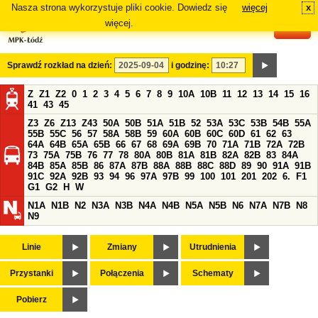
Nasza strona wykorzystuje pliki cookie. Dowiedz się
więcej
x
#
więcej.
Sprawdź rozkład na dzień:
i godzinę:
Z
Z1
Z2
0
1
2
3
4
5
6
7
8
9
10A
10B
11
12
13
14
15
16
41
43
45
Z3
Z6
Z13
Z43
50A
50B
51A
51B
52
53A
53C
53B
54B
55A
55B
55C
56
57
58A
58B
59
60A
60B
60C
60D
61
62
63
64A
64B
65A
65B
66
67
68
69A
69B
70
71A
71B
72A
72B
73
75A
75B
76
77
78
80A
80B
81A
81B
82A
82B
83
84A
84B
85A
85B
86
87A
87B
88A
88B
88C
88D
89
90
91A
91B
91C
92A
92B
93
94
96
97A
97B
99
100
101
201
202
6.
F1
G1
G2
H
W
N1A
N1B
N2
N3A
N3B
N4A
N4B
N5A
N5B
N6
N7A
N7B
N8
N9
Linie
Zmiany
Utrudnienia
Przystanki
Połączenia
Schematy
Pobierz