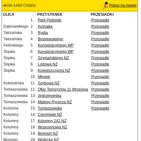
Dw. Łódź Chojny
Pokaż na mapie
ULICA
PRZYSTANEK
PRZESIADKI
1.
Park Podolski
Przesiadki
Dąbrowskiego
2.
Kossaka
Przesiadki
Tatrzańska
3.
Rydla
Przesiadki
Tatrzańska
4.
Broniewskiego
Przesiadki
Felińskiego
5.
Konspiracyjnego WP
Przesiadki
Śląska
6.
Konspiracyjnego WP
Przesiadki
Śląska
7.
Szymańskiego NŻ
Przesiadki
Śląska
8.
Lodowa NŻ
Przesiadki
Śląska
9.
Kowalszczyzna NŻ
Przesiadki
10.
Młynek
Przesiadki
Kotoniarska
11.
Szybowa NŻ
Przesiadki
Tomaszowska
12.
Ofiar Terroryzmu 11 Września
Przesiadki
Tomaszowska
13.
Jędrzejowska
Przesiadki
Tomaszowska
14.
Małego Rycerza NŻ
Przesiadki
Kolumny
15.
Tomaszowska
Przesiadki
Kolumny
16.
Cierniówki NŻ
Kolumny
17.
Kolumny 242 NŻ
Kolumny
18.
Wrzecionowa NŻ
Kolumny
19.
Bronisin NŻ
Bronisin
20.
Wiskicka NŻ