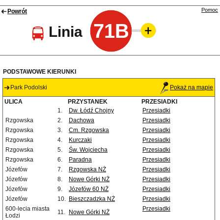
Pomoc
Powrót
71B
Linia
PODSTAWOWE KIERUNKI
Park Podolski
Pokaż na mapie
ULICA
PRZYSTANEK
PRZESIADKI
1.
Dw. Łódź Chojny
Przesiadki
Rzgowska
2.
Dachowa
Przesiadki
Rzgowska
3.
Cm. Rzgowska
Przesiadki
Rzgowska
4.
Kurczaki
Przesiadki
Rzgowska
5.
Św. Wojciecha
Przesiadki
Rzgowska
6.
Paradna
Przesiadki
Józefów
7.
Rzgowska NŻ
Przesiadki
Józefów
8.
Nowe Górki NŻ
Przesiadki
Józefów
9.
Józefów 60 NŻ
Przesiadki
Józefów
10.
Bieszczadzka NŻ
Przesiadki
600-lecia miasta
Przesiadki
11.
Nowe Górki NŻ
Łodzi