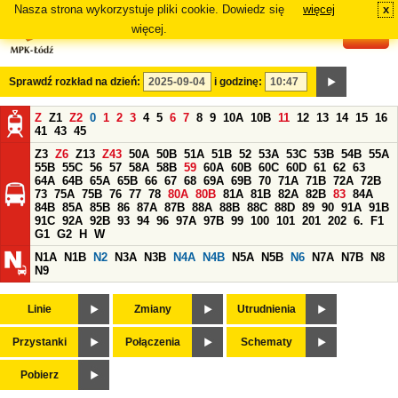
Nasza strona wykorzystuje pliki cookie. Dowiedz się
więcej
x
#
więcej.
Sprawdź rozkład na dzień:
i godzinę:
Z
Z1
Z2
0
1
2
3
4
5
6
7
8
9
10A
10B
11
12
13
14
15
16
41
43
45
Z3
Z6
Z13
Z43
50A
50B
51A
51B
52
53A
53C
53B
54B
55A
55B
55C
56
57
58A
58B
59
60A
60B
60C
60D
61
62
63
64A
64B
65A
65B
66
67
68
69A
69B
70
71A
71B
72A
72B
73
75A
75B
76
77
78
80A
80B
81A
81B
82A
82B
83
84A
84B
85A
85B
86
87A
87B
88A
88B
88C
88D
89
90
91A
91B
91C
92A
92B
93
94
96
97A
97B
99
100
101
201
202
6.
F1
G1
G2
H
W
N1A
N1B
N2
N3A
N3B
N4A
N4B
N5A
N5B
N6
N7A
N7B
N8
N9
Linie
Zmiany
Utrudnienia
Przystanki
Połączenia
Schematy
Pobierz