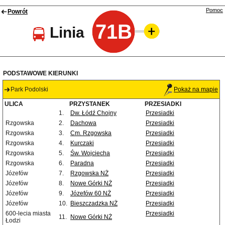
Pomoc
Powrót
71B
Linia
PODSTAWOWE KIERUNKI
Park Podolski
Pokaż na mapie
ULICA
PRZYSTANEK
PRZESIADKI
1.
Dw. Łódź Chojny
Przesiadki
Rzgowska
2.
Dachowa
Przesiadki
Rzgowska
3.
Cm. Rzgowska
Przesiadki
Rzgowska
4.
Kurczaki
Przesiadki
Rzgowska
5.
Św. Wojciecha
Przesiadki
Rzgowska
6.
Paradna
Przesiadki
Józefów
7.
Rzgowska NŻ
Przesiadki
Józefów
8.
Nowe Górki NŻ
Przesiadki
Józefów
9.
Józefów 60 NŻ
Przesiadki
Józefów
10.
Bieszczadzka NŻ
Przesiadki
600-lecia miasta
Przesiadki
11.
Nowe Górki NŻ
Łodzi