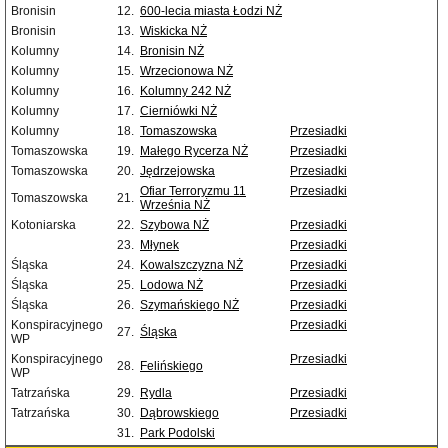
Bronisin
12.
600-lecia miasta Łodzi NŻ
Bronisin
13.
Wiskicka NŻ
Kolumny
14.
Bronisin NŻ
Kolumny
15.
Wrzecionowa NŻ
Kolumny
16.
Kolumny 242 NŻ
Kolumny
17.
Cierniówki NŻ
Kolumny
18.
Tomaszowska
Przesiadki
Tomaszowska
19.
Małego Rycerza NŻ
Przesiadki
Tomaszowska
20.
Jędrzejowska
Przesiadki
Ofiar Terroryzmu 11
Przesiadki
Tomaszowska
21.
Września NŻ
Kotoniarska
22.
Szybowa NŻ
Przesiadki
23.
Młynek
Przesiadki
Śląska
24.
Kowalszczyzna NŻ
Przesiadki
Śląska
25.
Lodowa NŻ
Przesiadki
Śląska
26.
Szymańskiego NŻ
Przesiadki
Konspiracyjnego
Przesiadki
27.
Śląska
WP
Konspiracyjnego
Przesiadki
28.
Felińskiego
WP
Tatrzańska
29.
Rydla
Przesiadki
Tatrzańska
30.
Dąbrowskiego
Przesiadki
31.
Park Podolski