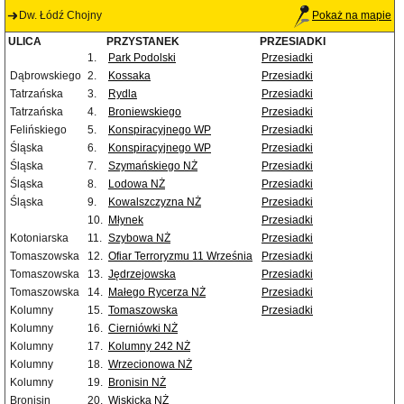
Dw. Łódź Chojny
Pokaż na mapie
ULICA
PRZYSTANEK
PRZESIADKI
1.
Park Podolski
Przesiadki
Dąbrowskiego
2.
Kossaka
Przesiadki
Tatrzańska
3.
Rydla
Przesiadki
Tatrzańska
4.
Broniewskiego
Przesiadki
Felińskiego
5.
Konspiracyjnego WP
Przesiadki
Śląska
6.
Konspiracyjnego WP
Przesiadki
Śląska
7.
Szymańskiego NŻ
Przesiadki
Śląska
8.
Lodowa NŻ
Przesiadki
Śląska
9.
Kowalszczyzna NŻ
Przesiadki
10.
Młynek
Przesiadki
Kotoniarska
11.
Szybowa NŻ
Przesiadki
Tomaszowska
12.
Ofiar Terroryzmu 11 Września
Przesiadki
Tomaszowska
13.
Jędrzejowska
Przesiadki
Tomaszowska
14.
Małego Rycerza NŻ
Przesiadki
Kolumny
15.
Tomaszowska
Przesiadki
Kolumny
16.
Cierniówki NŻ
Kolumny
17.
Kolumny 242 NŻ
Kolumny
18.
Wrzecionowa NŻ
Kolumny
19.
Bronisin NŻ
Bronisin
20.
Wiskicka NŻ