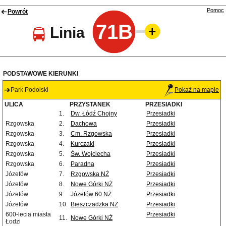
Pomoc
Powrót
71B
Linia
PODSTAWOWE KIERUNKI
Park Podolski
Pokaż na mapie
ULICA
PRZYSTANEK
PRZESIADKI
1.
Dw. Łódź Chojny
Przesiadki
Rzgowska
2.
Dachowa
Przesiadki
Rzgowska
3.
Cm. Rzgowska
Przesiadki
Rzgowska
4.
Kurczaki
Przesiadki
Rzgowska
5.
Św. Wojciecha
Przesiadki
Rzgowska
6.
Paradna
Przesiadki
Józefów
7.
Rzgowska NŻ
Przesiadki
Józefów
8.
Nowe Górki NŻ
Przesiadki
Józefów
9.
Józefów 60 NŻ
Przesiadki
Józefów
10.
Bieszczadzka NŻ
Przesiadki
600-lecia miasta
Przesiadki
11.
Nowe Górki NŻ
Łodzi