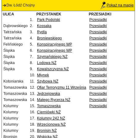
Dw. Łódź Chojny
Pokaż na mapie
ULICA
PRZYSTANEK
PRZESIADKI
1.
Park Podolski
Przesiadki
Dąbrowskiego
2.
Kossaka
Przesiadki
Tatrzańska
3.
Rydla
Przesiadki
Tatrzańska
4.
Broniewskiego
Przesiadki
Felińskiego
5.
Konspiracyjnego WP
Przesiadki
Śląska
6.
Konspiracyjnego WP
Przesiadki
Śląska
7.
Szymańskiego NŻ
Przesiadki
Śląska
8.
Lodowa NŻ
Przesiadki
Śląska
9.
Kowalszczyzna NŻ
Przesiadki
10.
Młynek
Przesiadki
Kotoniarska
11.
Szybowa NŻ
Przesiadki
Tomaszowska
12.
Ofiar Terroryzmu 11 Września
Przesiadki
Tomaszowska
13.
Jędrzejowska
Przesiadki
Tomaszowska
14.
Małego Rycerza NŻ
Przesiadki
Kolumny
15.
Tomaszowska
Przesiadki
Kolumny
16.
Cierniówki NŻ
Kolumny
17.
Kolumny 242 NŻ
Kolumny
18.
Wrzecionowa NŻ
Kolumny
19.
Bronisin NŻ
Bronisin
20.
Wiskicka NŻ