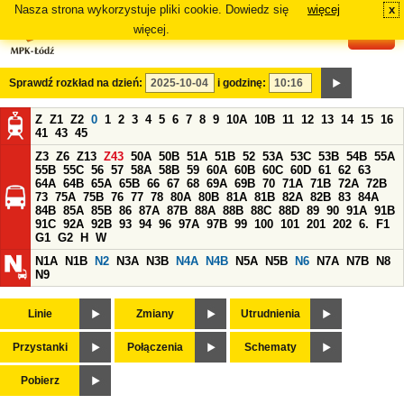
Nasza strona wykorzystuje pliki cookie. Dowiedz się
więcej
x
#
więcej.
Sprawdź rozkład na dzień:
i godzinę:
Z
Z1
Z2
0
1
2
3
4
5
6
7
8
9
10A
10B
11
12
13
14
15
16
41
43
45
Z3
Z6
Z13
Z43
50A
50B
51A
51B
52
53A
53C
53B
54B
55A
55B
55C
56
57
58A
58B
59
60A
60B
60C
60D
61
62
63
64A
64B
65A
65B
66
67
68
69A
69B
70
71A
71B
72A
72B
73
75A
75B
76
77
78
80A
80B
81A
81B
82A
82B
83
84A
84B
85A
85B
86
87A
87B
88A
88B
88C
88D
89
90
91A
91B
91C
92A
92B
93
94
96
97A
97B
99
100
101
201
202
6.
F1
G1
G2
H
W
N1A
N1B
N2
N3A
N3B
N4A
N4B
N5A
N5B
N6
N7A
N7B
N8
N9
Linie
Zmiany
Utrudnienia
Przystanki
Połączenia
Schematy
Pobierz