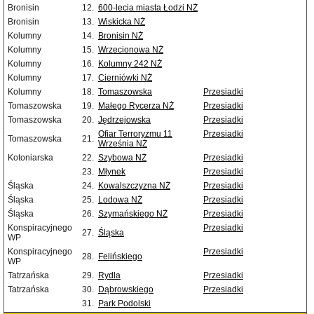
Bronisin
12.
600-lecia miasta Łodzi NŻ
Bronisin
13.
Wiskicka NŻ
Kolumny
14.
Bronisin NŻ
Kolumny
15.
Wrzecionowa NŻ
Kolumny
16.
Kolumny 242 NŻ
Kolumny
17.
Cierniówki NŻ
Kolumny
18.
Tomaszowska
Przesiadki
Tomaszowska
19.
Małego Rycerza NŻ
Przesiadki
Tomaszowska
20.
Jędrzejowska
Przesiadki
Ofiar Terroryzmu 11
Przesiadki
Tomaszowska
21.
Września NŻ
Kotoniarska
22.
Szybowa NŻ
Przesiadki
23.
Młynek
Przesiadki
Śląska
24.
Kowalszczyzna NŻ
Przesiadki
Śląska
25.
Lodowa NŻ
Przesiadki
Śląska
26.
Szymańskiego NŻ
Przesiadki
Konspiracyjnego
Przesiadki
27.
Śląska
WP
Konspiracyjnego
Przesiadki
28.
Felińskiego
WP
Tatrzańska
29.
Rydla
Przesiadki
Tatrzańska
30.
Dąbrowskiego
Przesiadki
31.
Park Podolski