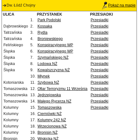
Dw. Łódź Chojny
Pokaż na mapie
ULICA
PRZYSTANEK
PRZESIADKI
1.
Park Podolski
Przesiadki
Dąbrowskiego
2.
Kossaka
Przesiadki
Tatrzańska
3.
Rydla
Przesiadki
Tatrzańska
4.
Broniewskiego
Przesiadki
Felińskiego
5.
Konspiracyjnego WP
Przesiadki
Śląska
6.
Konspiracyjnego WP
Przesiadki
Śląska
7.
Szymańskiego NŻ
Przesiadki
Śląska
8.
Lodowa NŻ
Przesiadki
Śląska
9.
Kowalszczyzna NŻ
Przesiadki
10.
Młynek
Przesiadki
Kotoniarska
11.
Szybowa NŻ
Przesiadki
Tomaszowska
12.
Ofiar Terroryzmu 11 Września
Przesiadki
Tomaszowska
13.
Jędrzejowska
Przesiadki
Tomaszowska
14.
Małego Rycerza NŻ
Przesiadki
Kolumny
15.
Tomaszowska
Przesiadki
Kolumny
16.
Cierniówki NŻ
Kolumny
17.
Kolumny 242 NŻ
Kolumny
18.
Wrzecionowa NŻ
Kolumny
19.
Bronisin NŻ
Bronisin
20.
Wiskicka NŻ