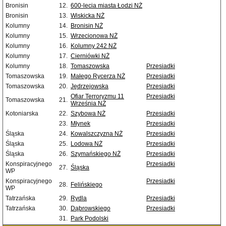
Bronisin
12.
600-lecia miasta Łodzi NŻ
Bronisin
13.
Wiskicka NŻ
Kolumny
14.
Bronisin NŻ
Kolumny
15.
Wrzecionowa NŻ
Kolumny
16.
Kolumny 242 NŻ
Kolumny
17.
Cierniówki NŻ
Kolumny
18.
Tomaszowska
Przesiadki
Tomaszowska
19.
Małego Rycerza NŻ
Przesiadki
Tomaszowska
20.
Jędrzejowska
Przesiadki
Ofiar Terroryzmu 11
Przesiadki
Tomaszowska
21.
Września NŻ
Kotoniarska
22.
Szybowa NŻ
Przesiadki
23.
Młynek
Przesiadki
Śląska
24.
Kowalszczyzna NŻ
Przesiadki
Śląska
25.
Lodowa NŻ
Przesiadki
Śląska
26.
Szymańskiego NŻ
Przesiadki
Konspiracyjnego
Przesiadki
27.
Śląska
WP
Konspiracyjnego
Przesiadki
28.
Felińskiego
WP
Tatrzańska
29.
Rydla
Przesiadki
Tatrzańska
30.
Dąbrowskiego
Przesiadki
31.
Park Podolski