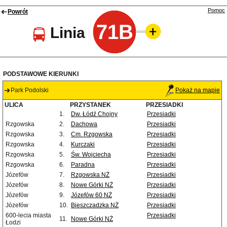
Pomoc
Powrót
71B
Linia
PODSTAWOWE KIERUNKI
Park Podolski
Pokaż na mapie
ULICA
PRZYSTANEK
PRZESIADKI
1.
Dw. Łódź Chojny
Przesiadki
Rzgowska
2.
Dachowa
Przesiadki
Rzgowska
3.
Cm. Rzgowska
Przesiadki
Rzgowska
4.
Kurczaki
Przesiadki
Rzgowska
5.
Św. Wojciecha
Przesiadki
Rzgowska
6.
Paradna
Przesiadki
Józefów
7.
Rzgowska NŻ
Przesiadki
Józefów
8.
Nowe Górki NŻ
Przesiadki
Józefów
9.
Józefów 60 NŻ
Przesiadki
Józefów
10.
Bieszczadzka NŻ
Przesiadki
600-lecia miasta
Przesiadki
11.
Nowe Górki NŻ
Łodzi