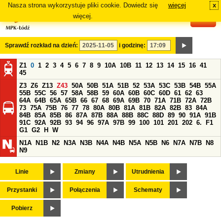
Nasza strona wykorzystuje pliki cookie. Dowiedz się
więcej
x
#
więcej.
Sprawdź rozkład na dzień:
i godzinę:
Z1
0
1
2
3
4
5
6
7
8
9
10A
10B
11
12
13
14
15
16
41
45
Z3
Z6
Z13
Z43
50A
50B
51A
51B
52
53A
53C
53B
54B
55A
55B
55C
56
57
58A
58B
59
60A
60B
60C
60D
61
62
63
64A
64B
65A
65B
66
67
68
69A
69B
70
71A
71B
72A
72B
73
75A
75B
76
77
78
80A
80B
81A
81B
82A
82B
83
84A
84B
85A
85B
86
87A
87B
88A
88B
88C
88D
89
90
91A
91B
91C
92A
92B
93
94
96
97A
97B
99
100
101
201
202
6.
F1
G1
G2
H
W
N1A
N1B
N2
N3A
N3B
N4A
N4B
N5A
N5B
N6
N7A
N7B
N8
N9
Linie
Zmiany
Utrudnienia
Przystanki
Połączenia
Schematy
Pobierz