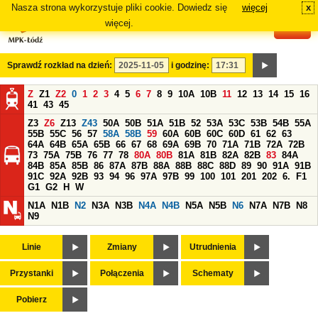
Nasza strona wykorzystuje pliki cookie. Dowiedz się
więcej
x
#
więcej.
Sprawdź rozkład na dzień:
i godzinę:
Z
Z1
Z2
0
1
2
3
4
5
6
7
8
9
10A
10B
11
12
13
14
15
16
41
43
45
Z3
Z6
Z13
Z43
50A
50B
51A
51B
52
53A
53C
53B
54B
55A
55B
55C
56
57
58A
58B
59
60A
60B
60C
60D
61
62
63
64A
64B
65A
65B
66
67
68
69A
69B
70
71A
71B
72A
72B
73
75A
75B
76
77
78
80A
80B
81A
81B
82A
82B
83
84A
84B
85A
85B
86
87A
87B
88A
88B
88C
88D
89
90
91A
91B
91C
92A
92B
93
94
96
97A
97B
99
100
101
201
202
6.
F1
G1
G2
H
W
N1A
N1B
N2
N3A
N3B
N4A
N4B
N5A
N5B
N6
N7A
N7B
N8
N9
Linie
Zmiany
Utrudnienia
Przystanki
Połączenia
Schematy
Pobierz