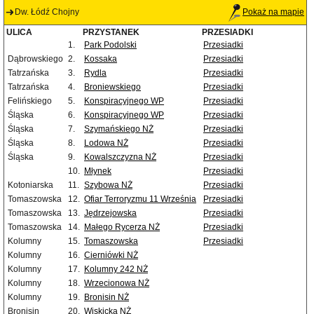
Dw. Łódź Chojny
Pokaż na mapie
ULICA
PRZYSTANEK
PRZESIADKI
1.
Park Podolski
Przesiadki
Dąbrowskiego
2.
Kossaka
Przesiadki
Tatrzańska
3.
Rydla
Przesiadki
Tatrzańska
4.
Broniewskiego
Przesiadki
Felińskiego
5.
Konspiracyjnego WP
Przesiadki
Śląska
6.
Konspiracyjnego WP
Przesiadki
Śląska
7.
Szymańskiego NŻ
Przesiadki
Śląska
8.
Lodowa NŻ
Przesiadki
Śląska
9.
Kowalszczyzna NŻ
Przesiadki
10.
Młynek
Przesiadki
Kotoniarska
11.
Szybowa NŻ
Przesiadki
Tomaszowska
12.
Ofiar Terroryzmu 11 Września
Przesiadki
Tomaszowska
13.
Jędrzejowska
Przesiadki
Tomaszowska
14.
Małego Rycerza NŻ
Przesiadki
Kolumny
15.
Tomaszowska
Przesiadki
Kolumny
16.
Cierniówki NŻ
Kolumny
17.
Kolumny 242 NŻ
Kolumny
18.
Wrzecionowa NŻ
Kolumny
19.
Bronisin NŻ
Bronisin
20.
Wiskicka NŻ