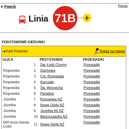
Pomoc
Powrót
71B
Linia
PODSTAWOWE KIERUNKI
Park Podolski
Pokaż na mapie
ULICA
PRZYSTANEK
PRZESIADKI
1.
Dw. Łódź Chojny
Przesiadki
Rzgowska
2.
Dachowa
Przesiadki
Rzgowska
3.
Cm. Rzgowska
Przesiadki
Rzgowska
4.
Kurczaki
Przesiadki
Rzgowska
5.
Św. Wojciecha
Przesiadki
Rzgowska
6.
Paradna
Przesiadki
Józefów
7.
Rzgowska NŻ
Przesiadki
Józefów
8.
Nowe Górki NŻ
Przesiadki
Józefów
9.
Józefów 60 NŻ
Przesiadki
Józefów
10.
Bieszczadzka NŻ
Przesiadki
600-lecia miasta
Przesiadki
11.
Nowe Górki NŻ
Łodzi