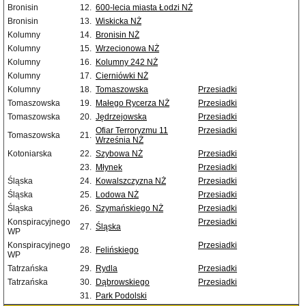
Bronisin
12.
600-lecia miasta Łodzi NŻ
Bronisin
13.
Wiskicka NŻ
Kolumny
14.
Bronisin NŻ
Kolumny
15.
Wrzecionowa NŻ
Kolumny
16.
Kolumny 242 NŻ
Kolumny
17.
Cierniówki NŻ
Kolumny
18.
Tomaszowska
Przesiadki
Tomaszowska
19.
Małego Rycerza NŻ
Przesiadki
Tomaszowska
20.
Jędrzejowska
Przesiadki
Ofiar Terroryzmu 11
Przesiadki
Tomaszowska
21.
Września NŻ
Kotoniarska
22.
Szybowa NŻ
Przesiadki
23.
Młynek
Przesiadki
Śląska
24.
Kowalszczyzna NŻ
Przesiadki
Śląska
25.
Lodowa NŻ
Przesiadki
Śląska
26.
Szymańskiego NŻ
Przesiadki
Konspiracyjnego
Przesiadki
27.
Śląska
WP
Konspiracyjnego
Przesiadki
28.
Felińskiego
WP
Tatrzańska
29.
Rydla
Przesiadki
Tatrzańska
30.
Dąbrowskiego
Przesiadki
31.
Park Podolski