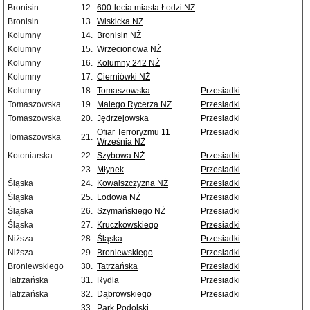
Bronisin
12.
600-lecia miasta Łodzi NŻ
Bronisin
13.
Wiskicka NŻ
Kolumny
14.
Bronisin NŻ
Kolumny
15.
Wrzecionowa NŻ
Kolumny
16.
Kolumny 242 NŻ
Kolumny
17.
Cierniówki NŻ
Kolumny
18.
Tomaszowska
Przesiadki
Tomaszowska
19.
Małego Rycerza NŻ
Przesiadki
Tomaszowska
20.
Jędrzejowska
Przesiadki
Ofiar Terroryzmu 11
Przesiadki
Tomaszowska
21.
Września NŻ
Kotoniarska
22.
Szybowa NŻ
Przesiadki
23.
Młynek
Przesiadki
Śląska
24.
Kowalszczyzna NŻ
Przesiadki
Śląska
25.
Lodowa NŻ
Przesiadki
Śląska
26.
Szymańskiego NŻ
Przesiadki
Śląska
27.
Kruczkowskiego
Przesiadki
Niższa
28.
Śląska
Przesiadki
Niższa
29.
Broniewskiego
Przesiadki
Broniewskiego
30.
Tatrzańska
Przesiadki
Tatrzańska
31.
Rydla
Przesiadki
Tatrzańska
32.
Dąbrowskiego
Przesiadki
33.
Park Podolski