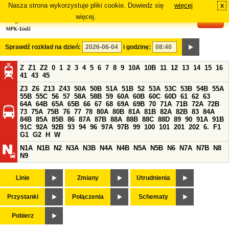
Nasza strona wykorzystuje pliki cookie. Dowiedz się
więcej
x
#
więcej.
Sprawdź rozkład na dzień:
i godzinę:
Z
Z1
Z2
0
1
2
3
4
5
6
7
8
9
10A
10B
11
12
13
14
15
16
41
43
45
Z3
Z6
Z13
Z43
50A
50B
51A
51B
52
53A
53C
53B
54B
55A
55B
55C
56
57
58A
58B
59
60A
60B
60C
60D
61
62
63
64A
64B
65A
65B
66
67
68
69A
69B
70
71A
71B
72A
72B
73
75A
75B
76
77
78
80A
80B
81A
81B
82A
82B
83
84A
84B
85A
85B
86
87A
87B
88A
88B
88C
88D
89
90
91A
91B
91C
92A
92B
93
94
96
97A
97B
99
100
101
201
202
6.
F1
G1
G2
H
W
N1A
N1B
N2
N3A
N3B
N4A
N4B
N5A
N5B
N6
N7A
N7B
N8
N9
Linie
Zmiany
Utrudnienia
Przystanki
Połączenia
Schematy
Pobierz