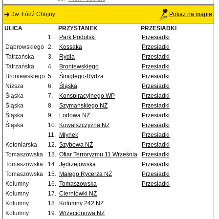
Dw. Łódź Chojny
Pokaż na mapie
ULICA
PRZYSTANEK
PRZESIADKI
1.
Park Podolski
Przesiadki
Dąbrowskiego
2.
Kossaka
Przesiadki
Tatrzańska
3.
Rydla
Przesiadki
Tatrzańska
4.
Broniewskiego
Przesiadki
Broniewskiego
5.
Śmigłego-Rydza
Przesiadki
Niższa
6.
Śląska
Przesiadki
Śląska
7.
Konspiracyjnego WP
Przesiadki
Śląska
8.
Szymańskiego NŻ
Przesiadki
Śląska
9.
Lodowa NŻ
Przesiadki
Śląska
10.
Kowalszczyzna NŻ
Przesiadki
11.
Młynek
Przesiadki
Kotoniarska
12.
Szybowa NŻ
Przesiadki
Tomaszowska
13.
Ofiar Terroryzmu 11 Września
Przesiadki
Tomaszowska
14.
Jędrzejowska
Przesiadki
Tomaszowska
15.
Małego Rycerza NŻ
Przesiadki
Kolumny
16.
Tomaszowska
Przesiadki
Kolumny
17.
Cierniówki NŻ
Kolumny
18.
Kolumny 242 NŻ
Kolumny
19.
Wrzecionowa NŻ