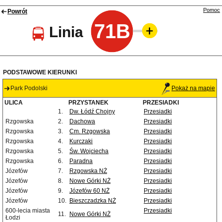
Pomoc
Powrót
71B
Linia
PODSTAWOWE KIERUNKI
Park Podolski
Pokaż na mapie
ULICA
PRZYSTANEK
PRZESIADKI
1.
Dw. Łódź Chojny
Przesiadki
Rzgowska
2.
Dachowa
Przesiadki
Rzgowska
3.
Cm. Rzgowska
Przesiadki
Rzgowska
4.
Kurczaki
Przesiadki
Rzgowska
5.
Św. Wojciecha
Przesiadki
Rzgowska
6.
Paradna
Przesiadki
Józefów
7.
Rzgowska NŻ
Przesiadki
Józefów
8.
Nowe Górki NŻ
Przesiadki
Józefów
9.
Józefów 60 NŻ
Przesiadki
Józefów
10.
Bieszczadzka NŻ
Przesiadki
600-lecia miasta
Przesiadki
11.
Nowe Górki NŻ
Łodzi