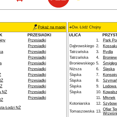
Pokaż na mapie
Dw. Łódź Chojny
K
PRZESIADKI
ULICA
PRZYS
jny
Przesiadki
1.
Park Po
Przesiadki
Dąbrowskiego
2.
Kossak
ka
Przesiadki
Tatrzańska
3.
Rydla
Przesiadki
Tatrzańska
4.
Broniew
a
Przesiadki
Broniewskiego
5.
Śmigłe
Przesiadki
Niższa
6.
Śląska
Ż
Przesiadki
Śląska
7.
Konspir
NŻ
Przesiadki
Śląska
8.
Szymań
NŻ
Przesiadki
Śląska
9.
Lodowa
a NŻ
Przesiadki
Śląska
10.
Kowals
Przesiadki
11.
Młynek
NŻ
Kotoniarska
12.
Szybow
sta Łodzi NŻ
Ofiar T
Tomaszowska
13.
Wrześn