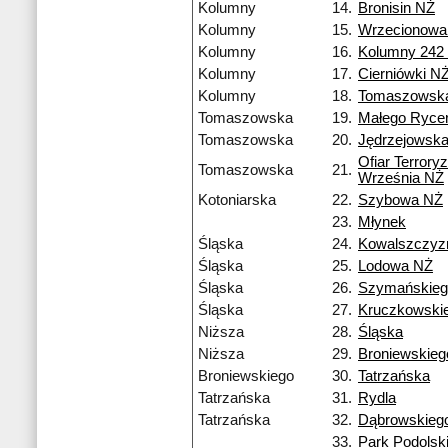
Kolumny
14.
Bronisin NŻ
Kolumny
15.
Wrzecionowa
Kolumny
16.
Kolumny 242
Kolumny
17.
Cierniówki N
Kolumny
18.
Tomaszowsk
Tomaszowska
19.
Małego Ryce
Tomaszowska
20.
Jędrzejowsk
Ofiar Terrory
Tomaszowska
21.
Września NŻ
Kotoniarska
22.
Szybowa NŻ
23.
Młynek
Śląska
24.
Kowalszczyz
Śląska
25.
Lodowa NŻ
Śląska
26.
Szymańskieg
Śląska
27.
Kruczkowski
Niższa
28.
Śląska
Niższa
29.
Broniewskieg
Broniewskiego
30.
Tatrzańska
Tatrzańska
31.
Rydla
Tatrzańska
32.
Dąbrowskieg
33.
Park Podolsk