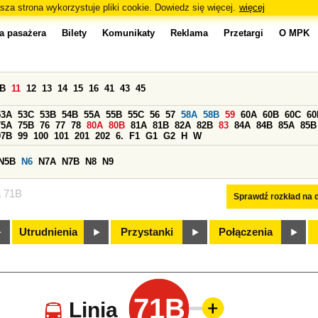
sza strona wykorzystuje pliki cookie. Dowiedz się więcej.
więcej
a pasażera
Bilety
Komunikaty
Reklama
Przetargi
O MPK
0B
11
12
13
14
15
16
41
43
45
53A
53C
53B
54B
55A
55B
55C
56
57
58A
58B
59
60A
60B
60C
60
75A
75B
76
77
78
80A
80B
81A
81B
82A
82B
83
84A
84B
85A
85B
97B
99
100
101
201
202
6.
F1
G1
G2
H
W
N5B
N6
N7A
N7B
N8
N9
a 71B
Sprawdź rozkład na d
Utrudnienia
Przystanki
Połączenia
71B
Linia