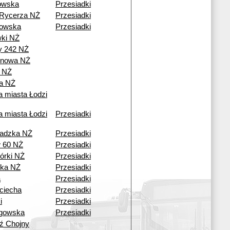
owska
Przesiadki
 Rycerza NŻ
Przesiadki
owska
Przesiadki
wki NŻ
y 242 NŻ
onowa NŻ
n NŻ
a NŻ
a miasta Łodzi
a miasta Łodzi
Przesiadki
zadzka NŻ
Przesiadki
 60 NŻ
Przesiadki
órki NŻ
Przesiadki
ka NŻ
Przesiadki
a
Przesiadki
ciecha
Przesiadki
i
Przesiadki
gowska
Przesiadki
ź Chojny