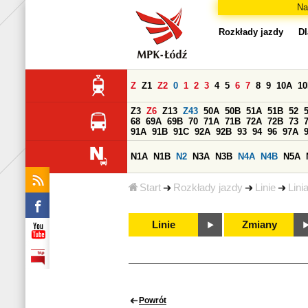
Na
Rozkłady jazdy
Dl
Z
Z1
Z2
0
1
2
3
4
5
6
7
8
9
10A
1
Z3
Z6
Z13
Z43
50A
50B
51A
51B
52
68
69A
69B
70
71A
71B
72A
72B
73
91A
91B
91C
92A
92B
93
94
96
97A
N1A
N1B
N2
N3A
N3B
N4A
N4B
N5A
Start
Rozkłady jazdy
Linie
Lini
Linie
Zmiany
Powrót