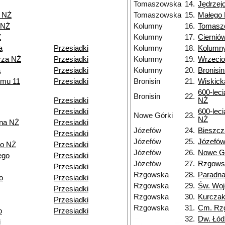
Tomaszowska
14.
Jędrzej
 NŻ
Tomaszowska
15.
Małego
 NŻ
Kolumny
16.
Tomasz
Ż
Kolumny
17.
Ciernió
a
Przesiadki
Kolumny
18.
Kolumn
rza NŻ
Przesiadki
Kolumny
19.
Wrzeci
a
Przesiadki
Kolumny
20.
Bronisi
zmu 11
Przesiadki
Bronisin
21.
Wiskick
600-leci
Bronisin
22.
Przesiadki
NŻ
Przesiadki
600-leci
Nowe Górki
23.
NŻ
na NŻ
Przesiadki
Józefów
24.
Bieszc
Przesiadki
Józefów
25.
Józefów
o NŻ
Przesiadki
Józefów
26.
Nowe G
ego
Przesiadki
Józefów
27.
Rzgows
Przesiadki
Rzgowska
28.
Paradn
o
Przesiadki
Rzgowska
29.
Św. Woj
Przesiadki
Rzgowska
30.
Kurczak
Przesiadki
Rzgowska
31.
Cm. Rz
o
Przesiadki
32.
Dw. Łód
i