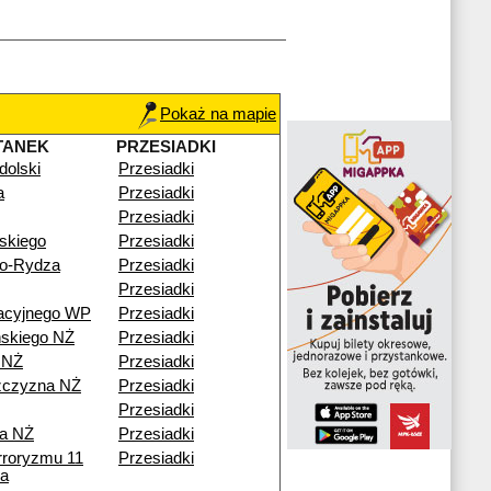
Pokaż na mapie
TANEK
PRZESIADKI
dolski
Przesiadki
a
Przesiadki
Przesiadki
skiego
Przesiadki
go-Rydza
Przesiadki
Przesiadki
acyjnego WP
Przesiadki
skiego NŻ
Przesiadki
 NŻ
Przesiadki
zczyzna NŻ
Przesiadki
Przesiadki
a NŻ
Przesiadki
erroryzmu 11
Przesiadki
ia