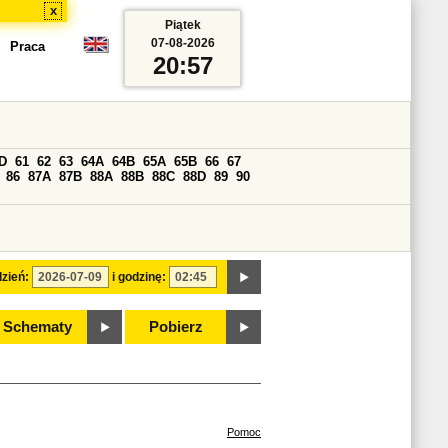
x
Piątek
07-08-2026
Praca
20:57
D
61
62
63
64A
64B
65A
65B
66
67
86
87A
87B
88A
88B
88C
88D
89
90
zień:
i godzinę:
Schematy
Pobierz
Pomoc