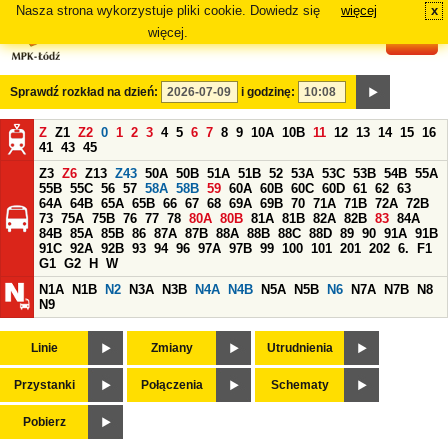
Nasza strona wykorzystuje pliki cookie. Dowiedz się
więcej
x
#
więcej.
Sprawdź rozkład na dzień:
i godzinę:
Z
Z1
Z2
0
1
2
3
4
5
6
7
8
9
10A
10B
11
12
13
14
15
16
41
43
45
Z3
Z6
Z13
Z43
50A
50B
51A
51B
52
53A
53C
53B
54B
55A
55B
55C
56
57
58A
58B
59
60A
60B
60C
60D
61
62
63
64A
64B
65A
65B
66
67
68
69A
69B
70
71A
71B
72A
72B
73
75A
75B
76
77
78
80A
80B
81A
81B
82A
82B
83
84A
84B
85A
85B
86
87A
87B
88A
88B
88C
88D
89
90
91A
91B
91C
92A
92B
93
94
96
97A
97B
99
100
101
201
202
6.
F1
G1
G2
H
W
N1A
N1B
N2
N3A
N3B
N4A
N4B
N5A
N5B
N6
N7A
N7B
N8
N9
Linie
Zmiany
Utrudnienia
Przystanki
Połączenia
Schematy
Pobierz