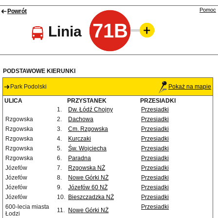
Pomoc
Powrót
71B
Linia
PODSTAWOWE KIERUNKI
Park Podolski
Pokaż na mapie
ULICA
PRZYSTANEK
PRZESIADKI
1.
Dw. Łódź Chojny
Przesiadki
Rzgowska
2.
Dachowa
Przesiadki
Rzgowska
3.
Cm. Rzgowska
Przesiadki
Rzgowska
4.
Kurczaki
Przesiadki
Rzgowska
5.
Św. Wojciecha
Przesiadki
Rzgowska
6.
Paradna
Przesiadki
Józefów
7.
Rzgowska NŻ
Przesiadki
Józefów
8.
Nowe Górki NŻ
Przesiadki
Józefów
9.
Józefów 60 NŻ
Przesiadki
Józefów
10.
Bieszczadzka NŻ
Przesiadki
600-lecia miasta
Przesiadki
11.
Nowe Górki NŻ
Łodzi