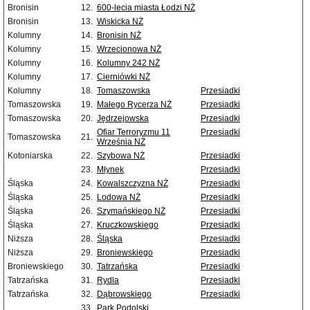
Bronisin
12.
600-lecia miasta Łodzi NŻ
Bronisin
13.
Wiskicka NŻ
Kolumny
14.
Bronisin NŻ
Kolumny
15.
Wrzecionowa NŻ
Kolumny
16.
Kolumny 242 NŻ
Kolumny
17.
Cierniówki NŻ
Kolumny
18.
Tomaszowska
Przesiadki
Tomaszowska
19.
Małego Rycerza NŻ
Przesiadki
Tomaszowska
20.
Jędrzejowska
Przesiadki
Ofiar Terroryzmu 11
Przesiadki
Tomaszowska
21.
Września NŻ
Kotoniarska
22.
Szybowa NŻ
Przesiadki
23.
Młynek
Przesiadki
Śląska
24.
Kowalszczyzna NŻ
Przesiadki
Śląska
25.
Lodowa NŻ
Przesiadki
Śląska
26.
Szymańskiego NŻ
Przesiadki
Śląska
27.
Kruczkowskiego
Przesiadki
Niższa
28.
Śląska
Przesiadki
Niższa
29.
Broniewskiego
Przesiadki
Broniewskiego
30.
Tatrzańska
Przesiadki
Tatrzańska
31.
Rydla
Przesiadki
Tatrzańska
32.
Dąbrowskiego
Przesiadki
33.
Park Podolski