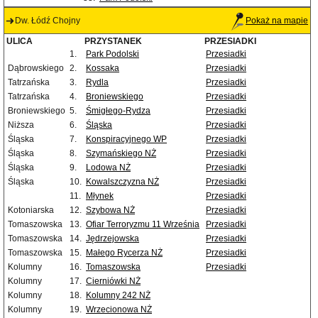
Dw. Łódź Chojny
Pokaż na mapie
ULICA
PRZYSTANEK
PRZESIADKI
1.
Park Podolski
Przesiadki
Dąbrowskiego
2.
Kossaka
Przesiadki
Tatrzańska
3.
Rydla
Przesiadki
Tatrzańska
4.
Broniewskiego
Przesiadki
Broniewskiego
5.
Śmigłego-Rydza
Przesiadki
Niższa
6.
Śląska
Przesiadki
Śląska
7.
Konspiracyjnego WP
Przesiadki
Śląska
8.
Szymańskiego NŻ
Przesiadki
Śląska
9.
Lodowa NŻ
Przesiadki
Śląska
10.
Kowalszczyzna NŻ
Przesiadki
11.
Młynek
Przesiadki
Kotoniarska
12.
Szybowa NŻ
Przesiadki
Tomaszowska
13.
Ofiar Terroryzmu 11 Września
Przesiadki
Tomaszowska
14.
Jędrzejowska
Przesiadki
Tomaszowska
15.
Małego Rycerza NŻ
Przesiadki
Kolumny
16.
Tomaszowska
Przesiadki
Kolumny
17.
Cierniówki NŻ
Kolumny
18.
Kolumny 242 NŻ
Kolumny
19.
Wrzecionowa NŻ