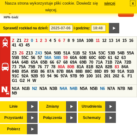
Nasza strona wykorzystuje pliki cookie. Dowiedz się
więcej
x
#
więcej.
Sprawdź rozkład na dzień:
i godzinę:
Z
Z1
Z2
0
1
2
3
4
5
6
7
8
9
10A
10B
11
12
13
14
15
16
41
43
45
Z3
Z6
Z13
Z43
50A
50B
51A
51B
52
53A
53C
53B
54B
55A
55B
55C
56
57
58A
58B
59
60A
60B
60C
60D
61
62
63
64A
64B
65A
65B
66
67
68
69A
69B
70
71A
71B
72A
72B
73
75A
75B
76
77
78
80A
80B
81A
81B
82A
82B
83
84A
84B
85A
85B
86
87A
87B
88A
88B
88C
88D
89
90
91A
91B
91C
92A
92B
93
94
96
97A
97B
99
100
101
201
202
6.
F1
G1
G2
H
W
N1A
N1B
N2
N3A
N3B
N4A
N4B
N5A
N5B
N6
N7A
N7B
N8
N9
Linie
Zmiany
Utrudnienia
Przystanki
Połączenia
Schematy
Pobierz