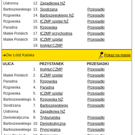
Ustronna
12.
Zagadkowa NŻ
Bartoszewskiego
13.
Siostrzana
Przesiadki
Rzgowska
14.
Bartoszewskiego NŻ
Przesiadki
Rzgowska
15.
ICZMP szpital NŻ
Przesiadki
Paradna
16.
Rzgowska
Przesiadki
Matek Polskich
17.
ICZMP przychodnia
Przesiadki
Matek Polskich
18.
ICZMP szpital
Przesiadki
19.
Instytut CZMP
Dw. Łódź Kaliska
Pokaż na mapie
ULICA
PRZYSTANEK
PRZESIADKI
1.
Instytut CZMP
Przesiadki
Matek Polskich
2.
ICZMP szpital
Przesiadki
Paradna
3.
Rzgowska
Przesiadki
Rzgowska
4.
Paradna
Przesiadki
Rzgowska
5.
ICZMP szpital
Przesiadki
Bartoszewskiego
6.
Rzgowska NŻ
Przesiadki
Siostrzana
7.
Bartoszewskiego
Przesiadki
Ustronna
8.
Zagadkowa NŻ
Demokratyczna
9.
Trybunalska
Przesiadki
Bartoszewskiego
10.
Demokratyczna
Przesiadki
Bartoszewskiego
11.
Pryncypalna
Przesiadki