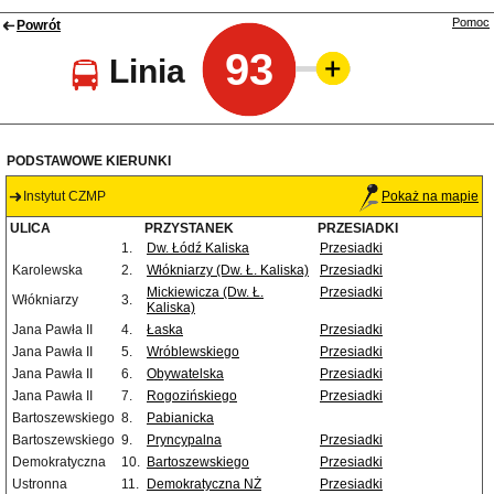
Pomoc
Powrót
93
Linia
PODSTAWOWE KIERUNKI
Instytut CZMP
Pokaż na mapie
ULICA
PRZYSTANEK
PRZESIADKI
1.
Dw. Łódź Kaliska
Przesiadki
Karolewska
2.
Włókniarzy (Dw. Ł. Kaliska)
Przesiadki
Mickiewicza (Dw. Ł.
Przesiadki
Włókniarzy
3.
Kaliska)
Jana Pawła II
4.
Łaska
Przesiadki
Jana Pawła II
5.
Wróblewskiego
Przesiadki
Jana Pawła II
6.
Obywatelska
Przesiadki
Jana Pawła II
7.
Rogozińskiego
Przesiadki
Bartoszewskiego
8.
Pabianicka
Bartoszewskiego
9.
Pryncypalna
Przesiadki
Demokratyczna
10.
Bartoszewskiego
Przesiadki
Ustronna
11.
Demokratyczna NŻ
Przesiadki