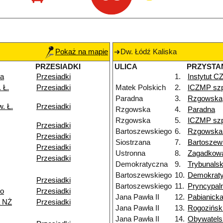
Pokaż na mapie
Dw. Łódź Kaliska
PRZESIADKI
ULICA
PRZYSTA
ka
Przesiadki
1.
Instytut 
 Ł.
Przesiadki
Matek Polskich
2.
ICZMP szp
Paradna
3.
Rzgowska
. Ł.
Przesiadki
Rzgowska
4.
Paradna
Rzgowska
5.
ICZMP szp
Przesiadki
Bartoszewskiego
6.
Rzgowska
Przesiadki
Siostrzana
7.
Bartoszew
Przesiadki
Ustronna
8.
Zagadkow
Przesiadki
Demokratyczna
9.
Trybunals
Bartoszewskiego
10.
Demokrat
Przesiadki
Bartoszewskiego
11.
Pryncypal
go
Przesiadki
Jana Pawła II
12.
Pabianick
 NŻ
Przesiadki
Jana Pawła II
13.
Rogozińsk
Jana Pawła II
14.
Obywatels