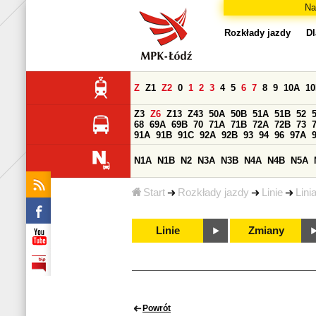
Na
Rozkłady jazdy
Dl
Z
Z1
Z2
0
1
2
3
4
5
6
7
8
9
10A
1
Z3
Z6
Z13
Z43
50A
50B
51A
51B
52
68
69A
69B
70
71A
71B
72A
72B
73
91A
91B
91C
92A
92B
93
94
96
97A
N1A
N1B
N2
N3A
N3B
N4A
N4B
N5A
Start
Rozkłady jazdy
Linie
Lini
Linie
Zmiany
Powrót