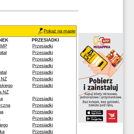
Pokaż na mapie
NEK
PRZESIADKI
CZMP
Przesiadki
ital
Przesiadki
Przesiadki
Przesiadki
ital
Przesiadki
 NŻ
Przesiadki
skiego
Przesiadki
a NŻ
ka
Przesiadki
yczna
Przesiadki
na
Przesiadki
a
Przesiadki
iego
Przesiadki
ka
Przesiadki