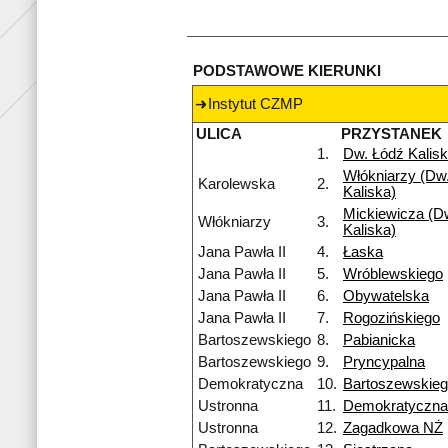
PODSTAWOWE KIERUNKI
Instytut CZMP
ULICA
PRZYSTANEK
1.
Dw. Łódź Kalis
Włókniarzy (Dw.
Karolewska
2.
Kaliska)
Mickiewicza (Dw
Włókniarzy
3.
Kaliska)
Jana Pawła II
4.
Łaska
Jana Pawła II
5.
Wróblewskiego
Jana Pawła II
6.
Obywatelska
Jana Pawła II
7.
Rogozińskiego
Bartoszewskiego
8.
Pabianicka
Bartoszewskiego
9.
Pryncypalna
Demokratyczna
10.
Bartoszewskie
Ustronna
11.
Demokratyczna
Ustronna
12.
Zagadkowa NŻ