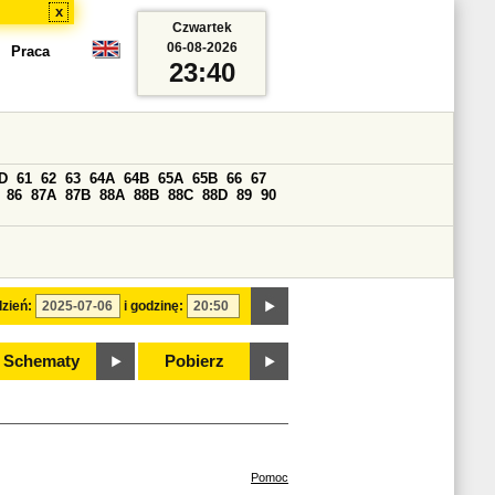
x
Czwartek
06-08-2026
Praca
23:40
D
61
62
63
64A
64B
65A
65B
66
67
86
87A
87B
88A
88B
88C
88D
89
90
zień:
i godzinę:
Schematy
Pobierz
Pomoc