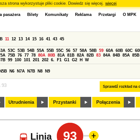
sza strona wykorzystuje pliki cookie. Dowiedz się więcej.
więcej
a pasażera
Bilety
Komunikaty
Reklama
Przetargi
O MPK
0B
11
12
13
14
15
16
41
43
45
53A
53C
53B
54B
55A
55B
55C
56
57
58A
58B
59
60A
60B
60C
60
75A
75B
76
77
78
80A
80B
81A
81B
82A
82B
83
84A
84B
85A
85B
97B
99
100
101
201
202
6.
F1
G1
G2
H
W
N5B
N6
N7A
N7B
N8
N9
a 93
Sprawdź rozkład na d
Utrudnienia
Przystanki
Połączenia
93
Linia