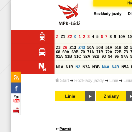
Na
Rozkłady jazdy
Dl
Z
Z1
Z2
0
1
2
3
4
5
6
7
8
9
10A
1
Z3
Z6
Z13
Z43
50A
50B
51A
51B
52
68
69A
69B
70
71A
71B
72A
72B
73
91A
91B
91C
92A
92B
93
94
96
97A
N1A
N1B
N2
N3A
N3B
N4A
N4B
N5A
Start
Rozkłady jazdy
Linie
Lini
Linie
Zmiany
Powrót