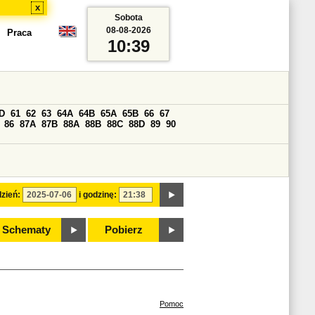
x
Sobota
08-08-2026
Praca
10:39
D
61
62
63
64A
64B
65A
65B
66
67
86
87A
87B
88A
88B
88C
88D
89
90
zień:
i godzinę:
Schematy
Pobierz
Pomoc