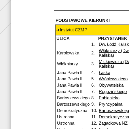
PODSTAWOWE KIERUNKI
Instytut CZMP
ULICA
PRZYSTANEK
1.
Dw. Łódź Kalis
Włókniarzy (Dw.
Karolewska
2.
Kaliska)
Mickiewicza (Dw
Włókniarzy
3.
Kaliska)
Jana Pawła II
4.
Łaska
Jana Pawła II
5.
Wróblewskiego
Jana Pawła II
6.
Obywatelska
Jana Pawła II
7.
Rogozińskiego
Bartoszewskiego
8.
Pabianicka
Bartoszewskiego
9.
Pryncypalna
Demokratyczna
10.
Bartoszewskie
Ustronna
11.
Demokratyczna
Ustronna
12.
Zagadkowa NŻ