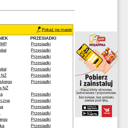
Pokaż na mapie
NEK
PRZESIADKI
CZMP
Przesiadki
ital
Przesiadki
Przesiadki
Przesiadki
ital
Przesiadki
 NŻ
Przesiadki
skiego
Przesiadki
a NŻ
ka
Przesiadki
yczna
Przesiadki
na
Przesiadki
a
Przesiadki
iego
Przesiadki
ka
Przesiadki