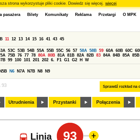
sza strona wykorzystuje pliki cookie. Dowiedz się więcej.
więcej
a pasażera
Bilety
Komunikaty
Reklama
Przetargi
O MPK
0B
11
12
13
14
15
16
41
43
45
53A
53C
53B
54B
55A
55B
55C
56
57
58A
58B
59
60A
60B
60C
60
75A
75B
76
77
78
80A
80B
81A
81B
82A
82B
83
84A
84B
85A
85B
97B
99
100
101
201
202
6.
F1
G1
G2
H
W
N5B
N6
N7A
N7B
N8
N9
a 93
Sprawdź rozkład na d
Utrudnienia
Przystanki
Połączenia
93
Linia