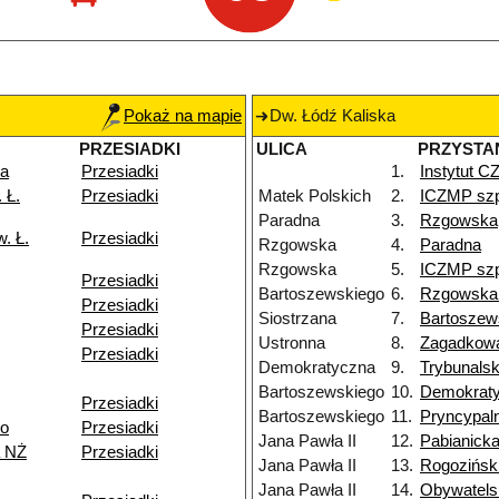
Pokaż na mapie
Dw. Łódź Kaliska
PRZESIADKI
ULICA
PRZYSTA
ka
Przesiadki
1.
Instytut 
 Ł.
Przesiadki
Matek Polskich
2.
ICZMP szp
Paradna
3.
Rzgowska
. Ł.
Przesiadki
Rzgowska
4.
Paradna
Rzgowska
5.
ICZMP szp
Przesiadki
Bartoszewskiego
6.
Rzgowska
Przesiadki
Siostrzana
7.
Bartoszew
Przesiadki
Ustronna
8.
Zagadkow
Przesiadki
Demokratyczna
9.
Trybunals
Bartoszewskiego
10.
Demokrat
Przesiadki
Bartoszewskiego
11.
Pryncypal
go
Przesiadki
Jana Pawła II
12.
Pabianick
 NŻ
Przesiadki
Jana Pawła II
13.
Rogozińsk
Jana Pawła II
14.
Obywatels