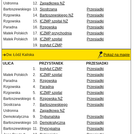
Ustronna
12.
Zagadkowa NŻ
Bartoszewskiego
13.
Siostrzana
Przesiadki
Rzgowska
14.
Bartoszewskiego NŻ
Przesiadki
Rzgowska
15.
ICZMP szpital NŻ
Przesiadki
Paradna
16.
Rzgowska
Przesiadki
Matek Polskich
17.
ICZMP przychodnia
Przesiadki
Matek Polskich
18.
ICZMP szpital
Przesiadki
19.
Instytut CZMP
Dw. Łódź Kaliska
Pokaż na mapie
ULICA
PRZYSTANEK
PRZESIADKI
1.
Instytut CZMP
Przesiadki
Matek Polskich
2.
ICZMP szpital
Przesiadki
Paradna
3.
Rzgowska
Przesiadki
Rzgowska
4.
Paradna
Przesiadki
Rzgowska
5.
ICZMP szpital
Przesiadki
Bartoszewskiego
6.
Rzgowska NŻ
Przesiadki
Siostrzana
7.
Bartoszewskiego
Przesiadki
Ustronna
8.
Zagadkowa NŻ
Demokratyczna
9.
Trybunalska
Przesiadki
Bartoszewskiego
10.
Demokratyczna
Przesiadki
Bartoszewskiego
11.
Pryncypalna
Przesiadki