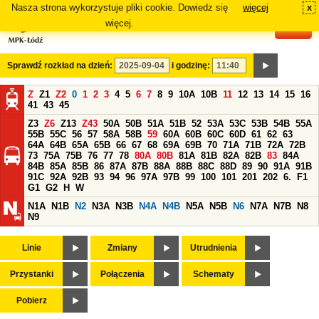
Nasza strona wykorzystuje pliki cookie. Dowiedz się
więcej
x
#
więcej.
Sprawdź rozkład na dzień:
i godzinę:
Z
Z1
Z2
0
1
2
3
4
5
6
7
8
9
10A
10B
11
12
13
14
15
16
41
43
45
Z3
Z6
Z13
Z43
50A
50B
51A
51B
52
53A
53C
53B
54B
55A
55B
55C
56
57
58A
58B
59
60A
60B
60C
60D
61
62
63
64A
64B
65A
65B
66
67
68
69A
69B
70
71A
71B
72A
72B
73
75A
75B
76
77
78
80A
80B
81A
81B
82A
82B
83
84A
84B
85A
85B
86
87A
87B
88A
88B
88C
88D
89
90
91A
91B
91C
92A
92B
93
94
96
97A
97B
99
100
101
201
202
6.
F1
G1
G2
H
W
N1A
N1B
N2
N3A
N3B
N4A
N4B
N5A
N5B
N6
N7A
N7B
N8
N9
Linie
Zmiany
Utrudnienia
Przystanki
Połączenia
Schematy
Pobierz