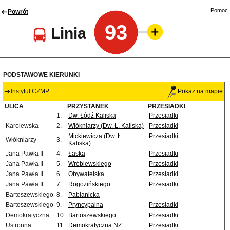
Pomoc
Powrót
93
Linia
PODSTAWOWE KIERUNKI
Instytut CZMP
Pokaż na mapie
ULICA
PRZYSTANEK
PRZESIADKI
1.
Dw. Łódź Kaliska
Przesiadki
Karolewska
2.
Włókniarzy (Dw. Ł. Kaliska)
Przesiadki
Mickiewicza (Dw. Ł.
Przesiadki
Włókniarzy
3.
Kaliska)
Jana Pawła II
4.
Łaska
Przesiadki
Jana Pawła II
5.
Wróblewskiego
Przesiadki
Jana Pawła II
6.
Obywatelska
Przesiadki
Jana Pawła II
7.
Rogozińskiego
Przesiadki
Bartoszewskiego
8.
Pabianicka
Bartoszewskiego
9.
Pryncypalna
Przesiadki
Demokratyczna
10.
Bartoszewskiego
Przesiadki
Ustronna
11.
Demokratyczna NŻ
Przesiadki