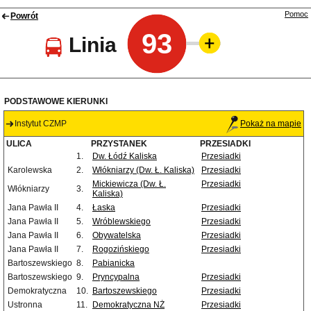
Pomoc
Powrót
93
Linia
PODSTAWOWE KIERUNKI
Instytut CZMP
Pokaż na mapie
ULICA
PRZYSTANEK
PRZESIADKI
1.
Dw. Łódź Kaliska
Przesiadki
Karolewska
2.
Włókniarzy (Dw. Ł. Kaliska)
Przesiadki
Mickiewicza (Dw. Ł.
Przesiadki
Włókniarzy
3.
Kaliska)
Jana Pawła II
4.
Łaska
Przesiadki
Jana Pawła II
5.
Wróblewskiego
Przesiadki
Jana Pawła II
6.
Obywatelska
Przesiadki
Jana Pawła II
7.
Rogozińskiego
Przesiadki
Bartoszewskiego
8.
Pabianicka
Bartoszewskiego
9.
Pryncypalna
Przesiadki
Demokratyczna
10.
Bartoszewskiego
Przesiadki
Ustronna
11.
Demokratyczna NŻ
Przesiadki