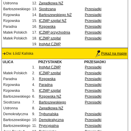
Ustronna
12.
Zagadkowa NŻ
Bartoszewskiego
13.
Siostrzana
Przesiadki
Rzgowska
14.
Bartoszewskiego NŻ
Przesiadki
Rzgowska
15.
ICZMP szpital NŻ
Przesiadki
Paradna
16.
Rzgowska
Przesiadki
Matek Polskich
17.
ICZMP przychodnia
Przesiadki
Matek Polskich
18.
ICZMP szpital
Przesiadki
19.
Instytut CZMP
Dw. Łódź Kaliska
Pokaż na mapie
ULICA
PRZYSTANEK
PRZESIADKI
1.
Instytut CZMP
Przesiadki
Matek Polskich
2.
ICZMP szpital
Przesiadki
Paradna
3.
Rzgowska
Przesiadki
Rzgowska
4.
Paradna
Przesiadki
Rzgowska
5.
ICZMP szpital
Przesiadki
Bartoszewskiego
6.
Rzgowska NŻ
Przesiadki
Siostrzana
7.
Bartoszewskiego
Przesiadki
Ustronna
8.
Zagadkowa NŻ
Demokratyczna
9.
Trybunalska
Przesiadki
Bartoszewskiego
10.
Demokratyczna
Przesiadki
Bartoszewskiego
11.
Pryncypalna
Przesiadki