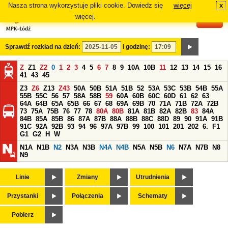
Nasza strona wykorzystuje pliki cookie. Dowiedz się
więcej
x
#
więcej.
Sprawdź rozkład na dzień:
i godzinę:
Z
Z1
Z2
0
1
2
3
4
5
6
7
8
9
10A
10B
11
12
13
14
15
16
41
43
45
Z3
Z6
Z13
Z43
50A
50B
51A
51B
52
53A
53C
53B
54B
55A
55B
55C
56
57
58A
58B
59
60A
60B
60C
60D
61
62
63
64A
64B
65A
65B
66
67
68
69A
69B
70
71A
71B
72A
72B
73
75A
75B
76
77
78
80A
80B
81A
81B
82A
82B
83
84A
84B
85A
85B
86
87A
87B
88A
88B
88C
88D
89
90
91A
91B
91C
92A
92B
93
94
96
97A
97B
99
100
101
201
202
6.
F1
G1
G2
H
W
N1A
N1B
N2
N3A
N3B
N4A
N4B
N5A
N5B
N6
N7A
N7B
N8
N9
Linie
Zmiany
Utrudnienia
Przystanki
Połączenia
Schematy
Pobierz