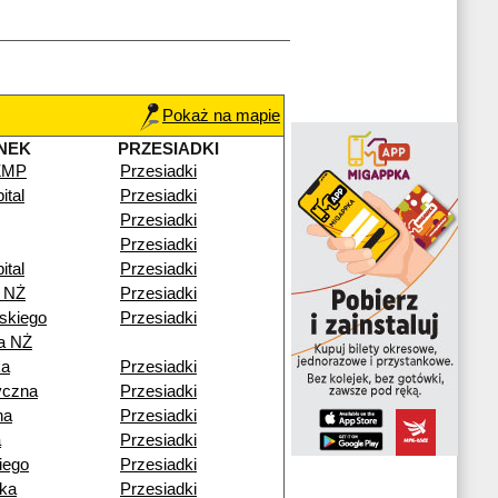
Pokaż na mapie
NEK
PRZESIADKI
CZMP
Przesiadki
ital
Przesiadki
Przesiadki
Przesiadki
ital
Przesiadki
 NŻ
Przesiadki
skiego
Przesiadki
a NŻ
ka
Przesiadki
yczna
Przesiadki
na
Przesiadki
a
Przesiadki
iego
Przesiadki
ka
Przesiadki