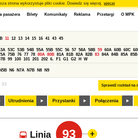
sza strona wykorzystuje pliki cookie. Dowiedz się więcej.
więcej
a pasażera
Bilety
Komunikaty
Reklama
Przetargi
O MPK
0B
11
12
13
14
15
16
41
43
45
53A
53C
53B
54B
55A
55B
55C
56
57
58A
58B
59
60A
60B
60C
60
75A
75B
76
77
78
80A
80B
81A
81B
82A
82B
83
84A
84B
85A
85B
97B
99
100
101
201
202
6.
F1
G1
G2
H
W
N5B
N6
N7A
N7B
N8
N9
a 93
Sprawdź rozkład na d
Utrudnienia
Przystanki
Połączenia
93
Linia