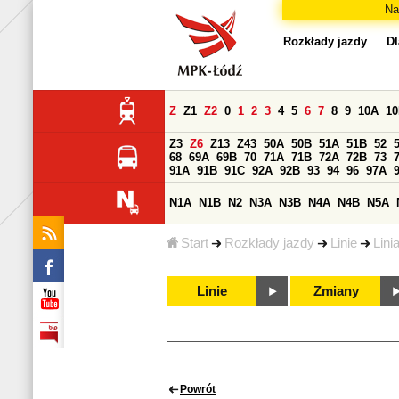
Na
Rozkłady jazdy
Dl
Z
Z1
Z2
0
1
2
3
4
5
6
7
8
9
10A
1
Z3
Z6
Z13
Z43
50A
50B
51A
51B
52
68
69A
69B
70
71A
71B
72A
72B
73
91A
91B
91C
92A
92B
93
94
96
97A
N1A
N1B
N2
N3A
N3B
N4A
N4B
N5A
Start
Rozkłady jazdy
Linie
Lini
Linie
Zmiany
Powrót