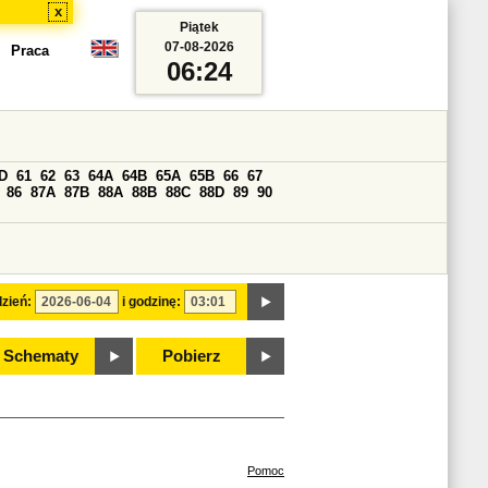
x
Piątek
07-08-2026
Praca
06:24
D
61
62
63
64A
64B
65A
65B
66
67
86
87A
87B
88A
88B
88C
88D
89
90
zień:
i godzinę:
Schematy
Pobierz
Pomoc