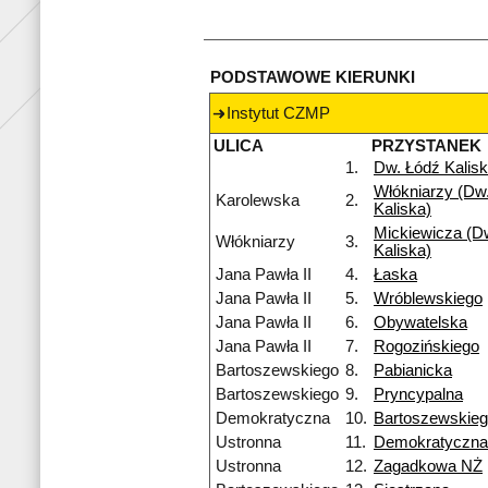
PODSTAWOWE KIERUNKI
Instytut CZMP
ULICA
PRZYSTANEK
1.
Dw. Łódź Kalis
Włókniarzy (Dw.
Karolewska
2.
Kaliska)
Mickiewicza (Dw
Włókniarzy
3.
Kaliska)
Jana Pawła II
4.
Łaska
Jana Pawła II
5.
Wróblewskiego
Jana Pawła II
6.
Obywatelska
Jana Pawła II
7.
Rogozińskiego
Bartoszewskiego
8.
Pabianicka
Bartoszewskiego
9.
Pryncypalna
Demokratyczna
10.
Bartoszewskie
Ustronna
11.
Demokratyczna
Ustronna
12.
Zagadkowa NŻ