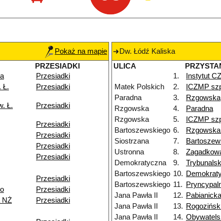
Pokaż na mapie
Dw. Łódź Kaliska
PRZESIADKI
ULICA
PRZYSTA
ka
Przesiadki
1.
Instytut 
 Ł.
Przesiadki
Matek Polskich
2.
ICZMP szp
Paradna
3.
Rzgowska
. Ł.
Przesiadki
Rzgowska
4.
Paradna
Rzgowska
5.
ICZMP szp
Przesiadki
Bartoszewskiego
6.
Rzgowska
Przesiadki
Siostrzana
7.
Bartoszew
Przesiadki
Ustronna
8.
Zagadkow
Przesiadki
Demokratyczna
9.
Trybunals
Bartoszewskiego
10.
Demokrat
Przesiadki
Bartoszewskiego
11.
Pryncypal
go
Przesiadki
Jana Pawła II
12.
Pabianick
 NŻ
Przesiadki
Jana Pawła II
13.
Rogozińsk
Jana Pawła II
14.
Obywatels