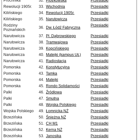
Próchnika
32.
Piotrkowska
Przesiadki
Rewolucji 1905r.
33.
Wschodnia
Przesiadki
Kilińskiego
34.
Rewolucji 1905r.
Przesiadki
Kilińskiego
35.
Narutowicza
Przesiadki
Rodziny
Przesiadki
36.
Dw. Łódź Fabryczna
Poznańskich
Narutowicza
37.
Pl. Dąbrowskiego
Przesiadki
Narutowicza
38.
Tramwajowa
Przesiadki
Narutowicza
39.
Kopcińskiego
Przesiadki
Narutowicza
40.
Matejki (kampus UŁ)
Przesiadki
Narutowicza
41.
Radiostacja
Przesiadki
Pomorska
42.
Konstytucyjna
Przesiadki
Pomorska
43.
Tamka
Przesiadki
Pomorska
44.
Matejki
Przesiadki
Pomorska
45.
Rondo Solidarności
Przesiadki
Palki
46.
Źródłowa
Przesiadki
Palki
47.
Smutna
Przesiadki
Palki
48.
Wojska Polskiego
Przesiadki
Wojska Polskiego
49.
Łomnicka NŻ
Przesiadki
Brzezińska
50.
Śnieżna NŻ
Przesiadki
Brzezińska
51.
CH M1
Przesiadki
Brzezińska
52.
Kerna NŻ
Przesiadki
Brzezińska
53.
Janosika
Przesiadki