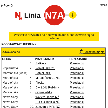
Pomoc
Powrót
N7A
Linia
Wszystkie przystanki na nocnych liniach autobusowych są na
żądanie.
PODSTAWOWE KIERUNKI
Nowosolna
Pokaż na mapie
ULICA
PRZYSTANEK
PRZESIADKI
1.
Retkinia
Przesiadki
Popiełuszki
2.
Popiełuszki 21
Przesiadki
Maratońska (wew.)
3.
Popiełuszki
Przesiadki
Maratońska
4.
Maratońska 91 NŻ
Przesiadki
Maratońska
5.
Plocka
Przesiadki
Maratońska
6.
Dw. Łódź Retkinia
Przesiadki
Maratońska
7.
Obywatelska
Przesiadki
Nowe Sady
8.
Waltera-Janke NŻ
Przesiadki
Nowe Sady
9.
ROD Olimpijka NŻ
Przesiadki
Nowe Sady
10.
zajezdnia MPK NŻ
Przesiadki