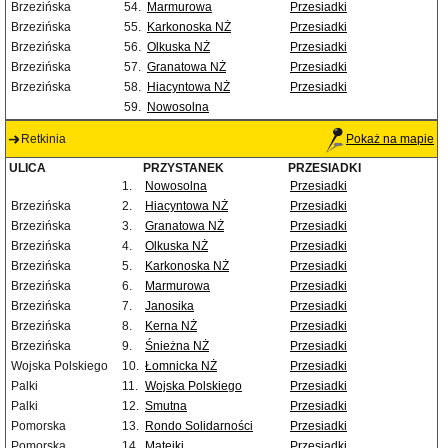
Brzezińska
54.
Marmurowa
Przesiadki
Brzezińska
55.
Karkonoska NŻ
Przesiadki
Brzezińska
56.
Olkuska NŻ
Przesiadki
Brzezińska
57.
Granatowa NŻ
Przesiadki
Brzezińska
58.
Hiacyntowa NŻ
Przesiadki
59.
Nowosolna
Retkinia
Pokaż na mapie
ULICA
PRZYSTANEK
PRZESIADKI
1.
Nowosolna
Przesiadki
Brzezińska
2.
Hiacyntowa NŻ
Przesiadki
Brzezińska
3.
Granatowa NŻ
Przesiadki
Brzezińska
4.
Olkuska NŻ
Przesiadki
Brzezińska
5.
Karkonoska NŻ
Przesiadki
Brzezińska
6.
Marmurowa
Przesiadki
Brzezińska
7.
Janosika
Przesiadki
Brzezińska
8.
Kerna NŻ
Przesiadki
Brzezińska
9.
Śnieżna NŻ
Przesiadki
Wojska Polskiego
10.
Łomnicka NŻ
Przesiadki
Palki
11.
Wojska Polskiego
Przesiadki
Palki
12.
Smutna
Przesiadki
Pomorska
13.
Rondo Solidarności
Przesiadki
Pomorska
14.
Matejki
Przesiadki