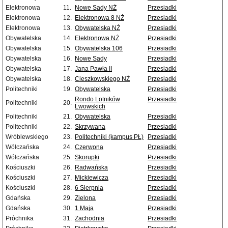
Elektronowa
11.
Nowe Sady NŻ
Przesiadki
Elektronowa
12.
Elektronowa 8 NŻ
Przesiadki
Elektronowa
13.
Obywatelska NŻ
Przesiadki
Obywatelska
14.
Elektronowa NŻ
Przesiadki
Obywatelska
15.
Obywatelska 106
Przesiadki
Obywatelska
16.
Nowe Sady
Przesiadki
Obywatelska
17.
Jana Pawła II
Przesiadki
Obywatelska
18.
Cieszkowskiego NŻ
Przesiadki
Politechniki
19.
Obywatelska
Przesiadki
Rondo Lotników
Przesiadki
Politechniki
20.
Lwowskich
Politechniki
21.
Obywatelska
Przesiadki
Politechniki
22.
Skrzywana
Przesiadki
Wróblewskiego
23.
Politechniki (kampus PŁ)
Przesiadki
Wólczańska
24.
Czerwona
Przesiadki
Wólczańska
25.
Skorupki
Przesiadki
Kościuszki
26.
Radwańska
Przesiadki
Kościuszki
27.
Mickiewicza
Przesiadki
Kościuszki
28.
6 Sierpnia
Przesiadki
Gdańska
29.
Zielona
Przesiadki
Gdańska
30.
1 Maja
Przesiadki
Próchnika
31.
Zachodnia
Przesiadki