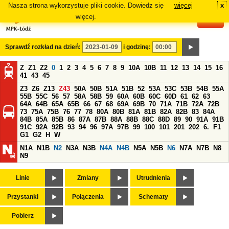
Nasza strona wykorzystuje pliki cookie. Dowiedz się
więcej
x
#
więcej.
Sprawdź rozkład na dzień:
i godzinę:
Z
Z1
Z2
0
1
2
3
4
5
6
7
8
9
10A
10B
11
12
13
14
15
16
41
43
45
Z3
Z6
Z13
Z43
50A
50B
51A
51B
52
53A
53C
53B
54B
55A
55B
55C
56
57
58A
58B
59
60A
60B
60C
60D
61
62
63
64A
64B
65A
65B
66
67
68
69A
69B
70
71A
71B
72A
72B
73
75A
75B
76
77
78
80A
80B
81A
81B
82A
82B
83
84A
84B
85A
85B
86
87A
87B
88A
88B
88C
88D
89
90
91A
91B
91C
92A
92B
93
94
96
97A
97B
99
100
101
201
202
6.
F1
G1
G2
H
W
N1A
N1B
N2
N3A
N3B
N4A
N4B
N5A
N5B
N6
N7A
N7B
N8
N9
Linie
Zmiany
Utrudnienia
Przystanki
Połączenia
Schematy
Pobierz