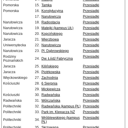
Pomorska
15.
Tamka
Przesiadki
Pomorska
16.
Konstytucyjna
Przesiadki
17.
Narutowicza
Przesiadki
Narutowicza
18.
Radiostacja
Przesiadki
Narutowicza
19.
Matejki (kampus UŁ)
Przesiadki
Narutowicza
20.
Kopcińskiego
Przesiadki
Jaracza
21.
Wierzbowa
Przesiadki
Uniwersytecka
22.
Narutowicza
Przesiadki
Narutowicza
23.
Pl. Dąbrowskiego
Przesiadki
Rodziny
Przesiadki
24.
Dw. Łódź Fabryczna
Poznańskich
Jaracza
25.
Kilińskiego
Przesiadki
Jaracza
26.
Piotrkowska
Przesiadki
Więckowskiego
27.
Zachodnia
Przesiadki
Kościuszki
28.
6 Sierpnia
Przesiadki
29.
Mickiewicza
Przesiadki
Kościuszki
30.
Radwańska
Przesiadki
Radwańska
31.
Wólczańska
Przesiadki
Politechniki
32.
Radwańska (kampus PŁ)
Przesiadki
Politechniki
33.
Park im. Klepacza NŻ
Przesiadki
Wróblewskiego (kampus
Przesiadki
Politechniki
34.
PŁ)
Politechniki
35.
Skrzywana
Przesiadki