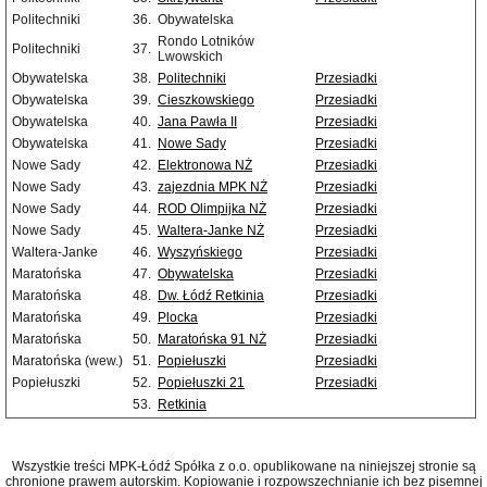
Politechniki
36.
Obywatelska
Rondo Lotników
Politechniki
37.
Lwowskich
Obywatelska
38.
Politechniki
Przesiadki
Obywatelska
39.
Cieszkowskiego
Przesiadki
Obywatelska
40.
Jana Pawła II
Przesiadki
Obywatelska
41.
Nowe Sady
Przesiadki
Nowe Sady
42.
Elektronowa NŻ
Przesiadki
Nowe Sady
43.
zajezdnia MPK NŻ
Przesiadki
Nowe Sady
44.
ROD Olimpijka NŻ
Przesiadki
Nowe Sady
45.
Waltera-Janke NŻ
Przesiadki
Waltera-Janke
46.
Wyszyńskiego
Przesiadki
Maratońska
47.
Obywatelska
Przesiadki
Maratońska
48.
Dw. Łódź Retkinia
Przesiadki
Maratońska
49.
Plocka
Przesiadki
Maratońska
50.
Maratońska 91 NŻ
Przesiadki
Maratońska (wew.)
51.
Popiełuszki
Przesiadki
Popiełuszki
52.
Popiełuszki 21
Przesiadki
53.
Retkinia
Wszystkie treści MPK-Łódź Spółka z o.o. opublikowane na niniejszej stronie są
chronione prawem autorskim. Kopiowanie i rozpowszechnianie ich bez pisemnej