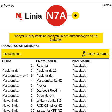
Pomoc
Powrót
N7A
Linia
Wszystkie przystanki na nocnych liniach autobusowych są na
żądanie.
PODSTAWOWE KIERUNKI
Nowosolna
Pokaż na mapie
ULICA
PRZYSTANEK
PRZESIADKI
1.
Retkinia
Przesiadki
Popiełuszki
2.
Popiełuszki 21
Przesiadki
Maratońska (wew.)
3.
Popiełuszki
Przesiadki
Maratońska
4.
Maratońska 91 NŻ
Przesiadki
Maratońska
5.
Plocka
Przesiadki
Maratońska
6.
Dw. Łódź Retkinia
Przesiadki
Maratońska
7.
Obywatelska
Przesiadki
Nowe Sady
8.
Waltera-Janke NŻ
Przesiadki
Nowe Sady
9.
ROD Olimpijka NŻ
Przesiadki
Nowe Sady
10.
zajezdnia MPK NŻ
Przesiadki