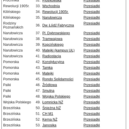
Próchnika
32.
Piotrkowska
Przesiadki
Rewolucji 1905r.
33.
Wschodnia
Przesiadki
Kilińskiego
34.
Rewolucji 1905r.
Przesiadki
Kilińskiego
35.
Narutowicza
Przesiadki
Rodziny
Przesiadki
36.
Dw. Łódź Fabryczna
Poznańskich
Narutowicza
37.
Pl. Dąbrowskiego
Przesiadki
Narutowicza
38.
Tramwajowa
Przesiadki
Narutowicza
39.
Kopcińskiego
Przesiadki
Narutowicza
40.
Matejki (kampus UŁ)
Przesiadki
Narutowicza
41.
Radiostacja
Przesiadki
Pomorska
42.
Konstytucyjna
Przesiadki
Pomorska
43.
Tamka
Przesiadki
Pomorska
44.
Matejki
Przesiadki
Pomorska
45.
Rondo Solidarności
Przesiadki
Palki
46.
Źródłowa
Przesiadki
Palki
47.
Smutna
Przesiadki
Palki
48.
Wojska Polskiego
Przesiadki
Wojska Polskiego
49.
Łomnicka NŻ
Przesiadki
Brzezińska
50.
Śnieżna NŻ
Przesiadki
Brzezińska
51.
CH M1
Przesiadki
Brzezińska
52.
Kerna NŻ
Przesiadki
Brzezińska
53.
Janosika
Przesiadki