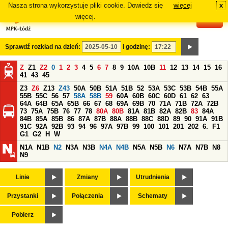
Nasza strona wykorzystuje pliki cookie. Dowiedz się
więcej
x
#
więcej.
Sprawdź rozkład na dzień:
i godzinę:
Z
Z1
Z2
0
1
2
3
4
5
6
7
8
9
10A
10B
11
12
13
14
15
16
41
43
45
Z3
Z6
Z13
Z43
50A
50B
51A
51B
52
53A
53C
53B
54B
55A
55B
55C
56
57
58A
58B
59
60A
60B
60C
60D
61
62
63
64A
64B
65A
65B
66
67
68
69A
69B
70
71A
71B
72A
72B
73
75A
75B
76
77
78
80A
80B
81A
81B
82A
82B
83
84A
84B
85A
85B
86
87A
87B
88A
88B
88C
88D
89
90
91A
91B
91C
92A
92B
93
94
96
97A
97B
99
100
101
201
202
6.
F1
G1
G2
H
W
N1A
N1B
N2
N3A
N3B
N4A
N4B
N5A
N5B
N6
N7A
N7B
N8
N9
Linie
Zmiany
Utrudnienia
Przystanki
Połączenia
Schematy
Pobierz