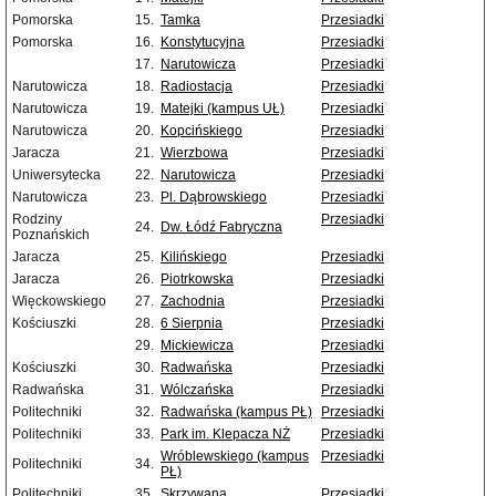
Pomorska
15.
Tamka
Przesiadki
Pomorska
16.
Konstytucyjna
Przesiadki
17.
Narutowicza
Przesiadki
Narutowicza
18.
Radiostacja
Przesiadki
Narutowicza
19.
Matejki (kampus UŁ)
Przesiadki
Narutowicza
20.
Kopcińskiego
Przesiadki
Jaracza
21.
Wierzbowa
Przesiadki
Uniwersytecka
22.
Narutowicza
Przesiadki
Narutowicza
23.
Pl. Dąbrowskiego
Przesiadki
Rodziny
Przesiadki
24.
Dw. Łódź Fabryczna
Poznańskich
Jaracza
25.
Kilińskiego
Przesiadki
Jaracza
26.
Piotrkowska
Przesiadki
Więckowskiego
27.
Zachodnia
Przesiadki
Kościuszki
28.
6 Sierpnia
Przesiadki
29.
Mickiewicza
Przesiadki
Kościuszki
30.
Radwańska
Przesiadki
Radwańska
31.
Wólczańska
Przesiadki
Politechniki
32.
Radwańska (kampus PŁ)
Przesiadki
Politechniki
33.
Park im. Klepacza NŻ
Przesiadki
Wróblewskiego (kampus
Przesiadki
Politechniki
34.
PŁ)
Politechniki
35.
Skrzywana
Przesiadki