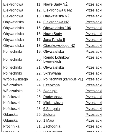
Elektronowa
11.
Nowe Sady NŻ
Przesiadki
Elektronowa
12.
Elektronowa 8 NŻ
Przesiadki
Elektronowa
13.
Obywatelska NŻ
Przesiadki
Obywatelska
14.
Elektronowa NŻ
Przesiadki
Obywatelska
15.
Obywatelska 106
Przesiadki
Obywatelska
16.
Nowe Sady
Przesiadki
Obywatelska
17.
Jana Pawła II
Przesiadki
Obywatelska
18.
Cieszkowskiego NŻ
Przesiadki
Politechniki
19.
Obywatelska
Przesiadki
Rondo Lotników
Przesiadki
Politechniki
20.
Lwowskich
Politechniki
21.
Obywatelska
Przesiadki
Politechniki
22.
Skrzywana
Przesiadki
Wróblewskiego
23.
Politechniki (kampus PŁ)
Przesiadki
Wólczańska
24.
Czerwona
Przesiadki
Wólczańska
25.
Skorupki
Przesiadki
Kościuszki
26.
Radwańska
Przesiadki
Kościuszki
27.
Mickiewicza
Przesiadki
Kościuszki
28.
6 Sierpnia
Przesiadki
Gdańska
29.
Zielona
Przesiadki
Gdańska
30.
1 Maja
Przesiadki
Próchnika
31.
Zachodnia
Przesiadki