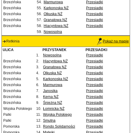
Brzezińska
54.
Marmurowa
Przesiadki
Brzezińska
55.
Karkonoska NŻ
Przesiadki
Brzezińska
56.
Olkuska NŻ
Przesiadki
Brzezińska
57.
Granatowa NŻ
Przesiadki
Brzezińska
58.
Hiacyntowa NŻ
Przesiadki
59.
Nowosolna
Retkinia
Pokaż na mapie
ULICA
PRZYSTANEK
PRZESIADKI
1.
Nowosolna
Przesiadki
Brzezińska
2.
Hiacyntowa NŻ
Przesiadki
Brzezińska
3.
Granatowa NŻ
Przesiadki
Brzezińska
4.
Olkuska NŻ
Przesiadki
Brzezińska
5.
Karkonoska NŻ
Przesiadki
Brzezińska
6.
Marmurowa
Przesiadki
Brzezińska
7.
Janosika
Przesiadki
Brzezińska
8.
Kerna NŻ
Przesiadki
Brzezińska
9.
Śnieżna NŻ
Przesiadki
Wojska Polskiego
10.
Łomnicka NŻ
Przesiadki
Palki
11.
Wojska Polskiego
Przesiadki
Palki
12.
Smutna
Przesiadki
Pomorska
13.
Rondo Solidarności
Przesiadki
Pomorska
14.
Matejki
Przesiadki