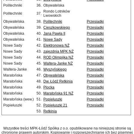
Politechniki
36.
Obywatelska
Rondo Lotników
Politechniki
37.
Lwowskich
Obywatelska
38.
Politechniki
Przesiadki
Obywatelska
39.
Cieszkowskiego
Przesiadki
Obywatelska
40.
Jana Pawła II
Przesiadki
Obywatelska
41.
Nowe Sady
Przesiadki
Nowe Sady
42.
Elektronowa NŻ
Przesiadki
Nowe Sady
43.
zajezdnia MPK NŻ
Przesiadki
Nowe Sady
44.
ROD Olimpijka NŻ
Przesiadki
Nowe Sady
45.
Waltera-Janke NŻ
Przesiadki
Waltera-Janke
46.
Wyszyńskiego
Przesiadki
Maratońska
47.
Obywatelska
Przesiadki
Maratońska
48.
Dw. Łódź Retkinia
Przesiadki
Maratońska
49.
Plocka
Przesiadki
Maratońska
50.
Maratońska 91 NŻ
Przesiadki
Maratońska (wew.)
51.
Popiełuszki
Przesiadki
Popiełuszki
52.
Popiełuszki 21
Przesiadki
53.
Retkinia
Wszystkie treści MPK-Łódź Spółka z o.o. opublikowane na niniejszej stronie są
chronione prawem autorskim. Kopiowanie i rozpowszechnianie ich bez pisemnej