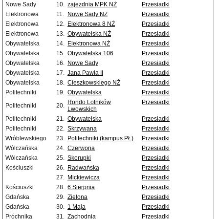
Nowe Sady
10.
zajezdnia MPK NŻ
Przesiadki
Elektronowa
11.
Nowe Sady NŻ
Przesiadki
Elektronowa
12.
Elektronowa 8 NŻ
Przesiadki
Elektronowa
13.
Obywatelska NŻ
Przesiadki
Obywatelska
14.
Elektronowa NŻ
Przesiadki
Obywatelska
15.
Obywatelska 106
Przesiadki
Obywatelska
16.
Nowe Sady
Przesiadki
Obywatelska
17.
Jana Pawła II
Przesiadki
Obywatelska
18.
Cieszkowskiego NŻ
Przesiadki
Politechniki
19.
Obywatelska
Przesiadki
Rondo Lotników
Przesiadki
Politechniki
20.
Lwowskich
Politechniki
21.
Obywatelska
Przesiadki
Politechniki
22.
Skrzywana
Przesiadki
Wróblewskiego
23.
Politechniki (kampus PŁ)
Przesiadki
Wólczańska
24.
Czerwona
Przesiadki
Wólczańska
25.
Skorupki
Przesiadki
Kościuszki
26.
Radwańska
Przesiadki
27.
Mickiewicza
Przesiadki
Kościuszki
28.
6 Sierpnia
Przesiadki
Gdańska
29.
Zielona
Przesiadki
Gdańska
30.
1 Maja
Przesiadki
Próchnika
31.
Zachodnia
Przesiadki