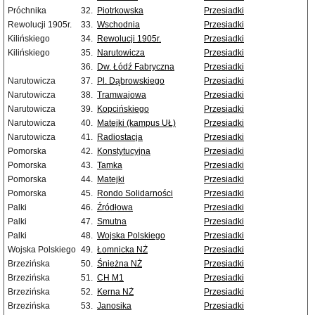
Próchnika
32.
Piotrkowska
Przesiadki
Rewolucji 1905r.
33.
Wschodnia
Przesiadki
Kilińskiego
34.
Rewolucji 1905r.
Przesiadki
Kilińskiego
35.
Narutowicza
Przesiadki
36.
Dw. Łódź Fabryczna
Przesiadki
Narutowicza
37.
Pl. Dąbrowskiego
Przesiadki
Narutowicza
38.
Tramwajowa
Przesiadki
Narutowicza
39.
Kopcińskiego
Przesiadki
Narutowicza
40.
Matejki (kampus UŁ)
Przesiadki
Narutowicza
41.
Radiostacja
Przesiadki
Pomorska
42.
Konstytucyjna
Przesiadki
Pomorska
43.
Tamka
Przesiadki
Pomorska
44.
Matejki
Przesiadki
Pomorska
45.
Rondo Solidarności
Przesiadki
Palki
46.
Źródłowa
Przesiadki
Palki
47.
Smutna
Przesiadki
Palki
48.
Wojska Polskiego
Przesiadki
Wojska Polskiego
49.
Łomnicka NŻ
Przesiadki
Brzezińska
50.
Śnieżna NŻ
Przesiadki
Brzezińska
51.
CH M1
Przesiadki
Brzezińska
52.
Kerna NŻ
Przesiadki
Brzezińska
53.
Janosika
Przesiadki