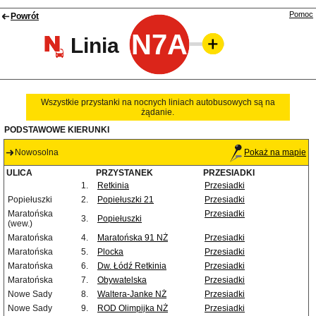
Pomoc
Powrót
N7A
Linia
Wszystkie przystanki na nocnych liniach autobusowych są na
żądanie.
PODSTAWOWE KIERUNKI
Nowosolna
Pokaż na mapie
ULICA
PRZYSTANEK
PRZESIADKI
1.
Retkinia
Przesiadki
Popiełuszki
2.
Popiełuszki 21
Przesiadki
Maratońska
Przesiadki
3.
Popiełuszki
(wew.)
Maratońska
4.
Maratońska 91 NŻ
Przesiadki
Maratońska
5.
Plocka
Przesiadki
Maratońska
6.
Dw. Łódź Retkinia
Przesiadki
Maratońska
7.
Obywatelska
Przesiadki
Nowe Sady
8.
Waltera-Janke NŻ
Przesiadki
Nowe Sady
9.
ROD Olimpijka NŻ
Przesiadki