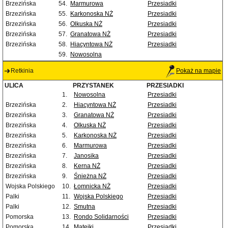
Brzezińska
54.
Marmurowa
Przesiadki
Brzezińska
55.
Karkonoska NŻ
Przesiadki
Brzezińska
56.
Olkuska NŻ
Przesiadki
Brzezińska
57.
Granatowa NŻ
Przesiadki
Brzezińska
58.
Hiacyntowa NŻ
Przesiadki
59.
Nowosolna
Retkinia
Pokaż na mapie
ULICA
PRZYSTANEK
PRZESIADKI
1.
Nowosolna
Przesiadki
Brzezińska
2.
Hiacyntowa NŻ
Przesiadki
Brzezińska
3.
Granatowa NŻ
Przesiadki
Brzezińska
4.
Olkuska NŻ
Przesiadki
Brzezińska
5.
Karkonoska NŻ
Przesiadki
Brzezińska
6.
Marmurowa
Przesiadki
Brzezińska
7.
Janosika
Przesiadki
Brzezińska
8.
Kerna NŻ
Przesiadki
Brzezińska
9.
Śnieżna NŻ
Przesiadki
Wojska Polskiego
10.
Łomnicka NŻ
Przesiadki
Palki
11.
Wojska Polskiego
Przesiadki
Palki
12.
Smutna
Przesiadki
Pomorska
13.
Rondo Solidarności
Przesiadki
Pomorska
14.
Matejki
Przesiadki