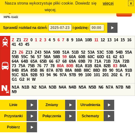
Nasza strona wykorzystuje pliki cookie. Dowiedz się
więcej
x
#
więcej.
Sprawdź rozkład na dzień:
i godzinę:
Z
Z1
Z2
0
1
2
3
4
5
6
7
8
9
10A
10B
11
12
13
14
15
16
41
43
45
Z3
Z6
Z13
Z43
50A
50B
51A
51B
52
53A
53C
53B
54B
55A
55B
55C
56
57
58A
58B
59
60A
60B
60C
60D
61
62
63
64A
64B
65A
65B
66
67
68
69A
69B
70
71A
71B
72A
72B
73
75A
75B
76
77
78
80A
80B
81A
81B
82A
82B
83
84A
84B
85A
85B
86
87A
87B
88A
88B
88C
88D
89
90
91A
91B
91C
92A
92B
93
94
96
97A
97B
99
100
101
201
202
6.
F1
G1
G2
H
W
N1A
N1B
N2
N3A
N3B
N4A
N4B
N5A
N5B
N6
N7A
N7B
N8
N9
Linie
Zmiany
Utrudnienia
Przystanki
Połączenia
Schematy
Pobierz