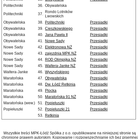
Politechniki
36.
Obywatelska
Rondo Lotników
Politechniki
37.
Lwowskich
Obywatelska
38.
Politechniki
Przesiadki
Obywatelska
39.
Cieszkowskiego
Przesiadki
Obywatelska
40.
Jana Pawła II
Przesiadki
Obywatelska
41.
Nowe Sady
Przesiadki
Nowe Sady
42.
Elektronowa NŻ
Przesiadki
Nowe Sady
43.
zajezdnia MPK NŻ
Przesiadki
Nowe Sady
44.
ROD Olimpijka NŻ
Przesiadki
Nowe Sady
45.
Waltera-Janke NŻ
Przesiadki
Waltera-Janke
46.
Wyszyńskiego
Przesiadki
Maratońska
47.
Obywatelska
Przesiadki
Maratońska
48.
Dw. Łódź Retkinia
Przesiadki
Maratońska
49.
Plocka
Przesiadki
Maratońska
50.
Maratońska 91 NŻ
Przesiadki
Maratońska (wew.)
51.
Popiełuszki
Przesiadki
Popiełuszki
52.
Popiełuszki 21
Przesiadki
53.
Retkinia
Wszystkie treści MPK-Łódź Spółka z o.o. opublikowane na niniejszej stronie są
chronione prawem autorskim. Kopiowanie i rozpowszechnianie ich bez pisemnej