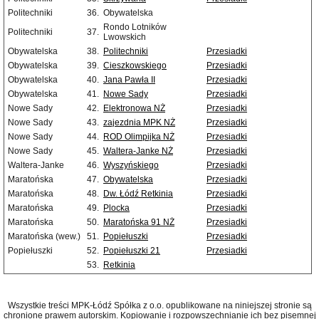
Politechniki
36.
Obywatelska
Rondo Lotników
Politechniki
37.
Lwowskich
Obywatelska
38.
Politechniki
Przesiadki
Obywatelska
39.
Cieszkowskiego
Przesiadki
Obywatelska
40.
Jana Pawła II
Przesiadki
Obywatelska
41.
Nowe Sady
Przesiadki
Nowe Sady
42.
Elektronowa NŻ
Przesiadki
Nowe Sady
43.
zajezdnia MPK NŻ
Przesiadki
Nowe Sady
44.
ROD Olimpijka NŻ
Przesiadki
Nowe Sady
45.
Waltera-Janke NŻ
Przesiadki
Waltera-Janke
46.
Wyszyńskiego
Przesiadki
Maratońska
47.
Obywatelska
Przesiadki
Maratońska
48.
Dw. Łódź Retkinia
Przesiadki
Maratońska
49.
Plocka
Przesiadki
Maratońska
50.
Maratońska 91 NŻ
Przesiadki
Maratońska (wew.)
51.
Popiełuszki
Przesiadki
Popiełuszki
52.
Popiełuszki 21
Przesiadki
53.
Retkinia
Wszystkie treści MPK-Łódź Spółka z o.o. opublikowane na niniejszej stronie są
chronione prawem autorskim. Kopiowanie i rozpowszechnianie ich bez pisemnej