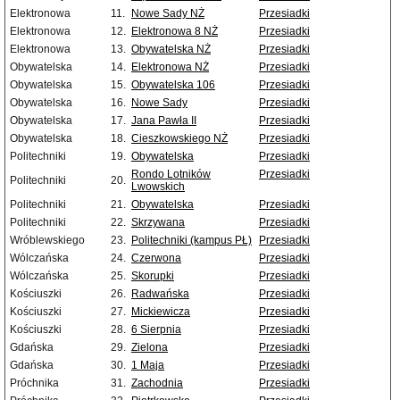
Elektronowa
11.
Nowe Sady NŻ
Przesiadki
Elektronowa
12.
Elektronowa 8 NŻ
Przesiadki
Elektronowa
13.
Obywatelska NŻ
Przesiadki
Obywatelska
14.
Elektronowa NŻ
Przesiadki
Obywatelska
15.
Obywatelska 106
Przesiadki
Obywatelska
16.
Nowe Sady
Przesiadki
Obywatelska
17.
Jana Pawła II
Przesiadki
Obywatelska
18.
Cieszkowskiego NŻ
Przesiadki
Politechniki
19.
Obywatelska
Przesiadki
Rondo Lotników
Przesiadki
Politechniki
20.
Lwowskich
Politechniki
21.
Obywatelska
Przesiadki
Politechniki
22.
Skrzywana
Przesiadki
Wróblewskiego
23.
Politechniki (kampus PŁ)
Przesiadki
Wólczańska
24.
Czerwona
Przesiadki
Wólczańska
25.
Skorupki
Przesiadki
Kościuszki
26.
Radwańska
Przesiadki
Kościuszki
27.
Mickiewicza
Przesiadki
Kościuszki
28.
6 Sierpnia
Przesiadki
Gdańska
29.
Zielona
Przesiadki
Gdańska
30.
1 Maja
Przesiadki
Próchnika
31.
Zachodnia
Przesiadki