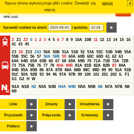
Nasza strona wykorzystuje pliki cookie. Dowiedz się
więcej
x
#
więcej.
Sprawdź rozkład na dzień:
i godzinę:
Z
Z1
Z2
0
1
2
3
4
5
6
7
8
9
10A
10B
11
12
13
14
15
16
41
43
45
Z3
Z6
Z13
Z43
50A
50B
51A
51B
52
53A
53C
53B
54B
55A
55B
55C
56
57
58A
58B
59
60A
60B
60C
60D
61
62
63
64A
64B
65A
65B
66
67
68
69A
69B
70
71A
71B
72A
72B
73
75A
75B
76
77
78
80A
80B
81A
81B
82A
82B
83
84A
84B
85A
85B
86
87A
87B
88A
88B
88C
88D
89
90
91A
91B
91C
92A
92B
93
94
96
97A
97B
99
100
101
201
202
6.
F1
G1
G2
H
W
N1A
N1B
N2
N3A
N3B
N4A
N4B
N5A
N5B
N6
N7A
N7B
N8
N9
Linie
Zmiany
Utrudnienia
Przystanki
Połączenia
Schematy
Pobierz