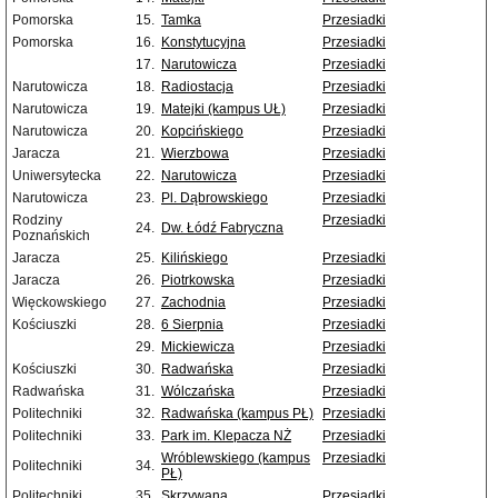
Pomorska
15.
Tamka
Przesiadki
Pomorska
16.
Konstytucyjna
Przesiadki
17.
Narutowicza
Przesiadki
Narutowicza
18.
Radiostacja
Przesiadki
Narutowicza
19.
Matejki (kampus UŁ)
Przesiadki
Narutowicza
20.
Kopcińskiego
Przesiadki
Jaracza
21.
Wierzbowa
Przesiadki
Uniwersytecka
22.
Narutowicza
Przesiadki
Narutowicza
23.
Pl. Dąbrowskiego
Przesiadki
Rodziny
Przesiadki
24.
Dw. Łódź Fabryczna
Poznańskich
Jaracza
25.
Kilińskiego
Przesiadki
Jaracza
26.
Piotrkowska
Przesiadki
Więckowskiego
27.
Zachodnia
Przesiadki
Kościuszki
28.
6 Sierpnia
Przesiadki
29.
Mickiewicza
Przesiadki
Kościuszki
30.
Radwańska
Przesiadki
Radwańska
31.
Wólczańska
Przesiadki
Politechniki
32.
Radwańska (kampus PŁ)
Przesiadki
Politechniki
33.
Park im. Klepacza NŻ
Przesiadki
Wróblewskiego (kampus
Przesiadki
Politechniki
34.
PŁ)
Politechniki
35.
Skrzywana
Przesiadki