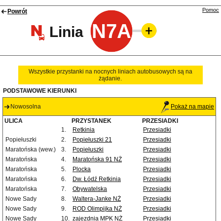
Pomoc
Powrót
N7A
Linia
Wszystkie przystanki na nocnych liniach autobusowych są na
żądanie.
PODSTAWOWE KIERUNKI
Nowosolna
Pokaż na mapie
ULICA
PRZYSTANEK
PRZESIADKI
1.
Retkinia
Przesiadki
Popiełuszki
2.
Popiełuszki 21
Przesiadki
Maratońska (wew.)
3.
Popiełuszki
Przesiadki
Maratońska
4.
Maratońska 91 NŻ
Przesiadki
Maratońska
5.
Plocka
Przesiadki
Maratońska
6.
Dw. Łódź Retkinia
Przesiadki
Maratońska
7.
Obywatelska
Przesiadki
Nowe Sady
8.
Waltera-Janke NŻ
Przesiadki
Nowe Sady
9.
ROD Olimpijka NŻ
Przesiadki
Nowe Sady
10.
zajezdnia MPK NŻ
Przesiadki