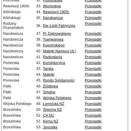
Próchnika
32.
Piotrkowska
Przesiadki
Rewolucji 1905r.
33.
Wschodnia
Przesiadki
Kilińskiego
34.
Rewolucji 1905r.
Przesiadki
Kilińskiego
35.
Narutowicza
Przesiadki
Rodziny
Przesiadki
36.
Dw. Łódź Fabryczna
Poznańskich
Narutowicza
37.
Pl. Dąbrowskiego
Przesiadki
Narutowicza
38.
Tramwajowa
Przesiadki
Narutowicza
39.
Kopcińskiego
Przesiadki
Narutowicza
40.
Matejki (kampus UŁ)
Przesiadki
Narutowicza
41.
Radiostacja
Przesiadki
Pomorska
42.
Konstytucyjna
Przesiadki
Pomorska
43.
Tamka
Przesiadki
Pomorska
44.
Matejki
Przesiadki
Pomorska
45.
Rondo Solidarności
Przesiadki
Palki
46.
Źródłowa
Przesiadki
Palki
47.
Smutna
Przesiadki
Palki
48.
Wojska Polskiego
Przesiadki
Wojska Polskiego
49.
Łomnicka NŻ
Przesiadki
Brzezińska
50.
Śnieżna NŻ
Przesiadki
Brzezińska
51.
CH M1
Przesiadki
Brzezińska
52.
Kerna NŻ
Przesiadki
Brzezińska
53.
Janosika
Przesiadki