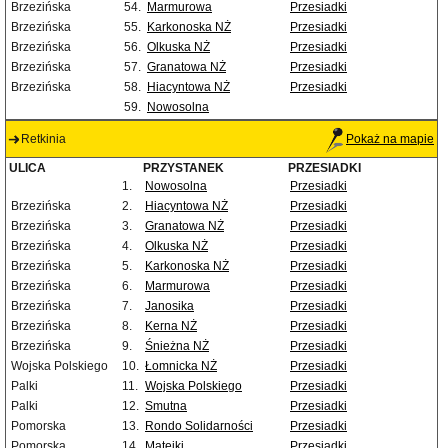
Brzezińska
54.
Marmurowa
Przesiadki
Brzezińska
55.
Karkonoska NŻ
Przesiadki
Brzezińska
56.
Olkuska NŻ
Przesiadki
Brzezińska
57.
Granatowa NŻ
Przesiadki
Brzezińska
58.
Hiacyntowa NŻ
Przesiadki
59.
Nowosolna
Retkinia
Pokaż na mapie
ULICA
PRZYSTANEK
PRZESIADKI
1.
Nowosolna
Przesiadki
Brzezińska
2.
Hiacyntowa NŻ
Przesiadki
Brzezińska
3.
Granatowa NŻ
Przesiadki
Brzezińska
4.
Olkuska NŻ
Przesiadki
Brzezińska
5.
Karkonoska NŻ
Przesiadki
Brzezińska
6.
Marmurowa
Przesiadki
Brzezińska
7.
Janosika
Przesiadki
Brzezińska
8.
Kerna NŻ
Przesiadki
Brzezińska
9.
Śnieżna NŻ
Przesiadki
Wojska Polskiego
10.
Łomnicka NŻ
Przesiadki
Palki
11.
Wojska Polskiego
Przesiadki
Palki
12.
Smutna
Przesiadki
Pomorska
13.
Rondo Solidarności
Przesiadki
Pomorska
14.
Matejki
Przesiadki