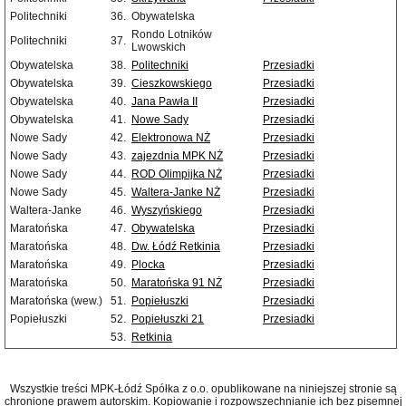
Politechniki
36.
Obywatelska
Rondo Lotników
Politechniki
37.
Lwowskich
Obywatelska
38.
Politechniki
Przesiadki
Obywatelska
39.
Cieszkowskiego
Przesiadki
Obywatelska
40.
Jana Pawła II
Przesiadki
Obywatelska
41.
Nowe Sady
Przesiadki
Nowe Sady
42.
Elektronowa NŻ
Przesiadki
Nowe Sady
43.
zajezdnia MPK NŻ
Przesiadki
Nowe Sady
44.
ROD Olimpijka NŻ
Przesiadki
Nowe Sady
45.
Waltera-Janke NŻ
Przesiadki
Waltera-Janke
46.
Wyszyńskiego
Przesiadki
Maratońska
47.
Obywatelska
Przesiadki
Maratońska
48.
Dw. Łódź Retkinia
Przesiadki
Maratońska
49.
Plocka
Przesiadki
Maratońska
50.
Maratońska 91 NŻ
Przesiadki
Maratońska (wew.)
51.
Popiełuszki
Przesiadki
Popiełuszki
52.
Popiełuszki 21
Przesiadki
53.
Retkinia
Wszystkie treści MPK-Łódź Spółka z o.o. opublikowane na niniejszej stronie są
chronione prawem autorskim. Kopiowanie i rozpowszechnianie ich bez pisemnej