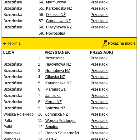
Brzezińska
54.
Marmurowa
Przesiadki
Brzezińska
55.
Karkonoska NŻ
Przesiadki
Brzezińska
56.
Olkuska NŻ
Przesiadki
Brzezińska
57.
Granatowa NŻ
Przesiadki
Brzezińska
58.
Hiacyntowa NŻ
Przesiadki
59.
Nowosolna
Retkinia
Pokaż na mapie
ULICA
PRZYSTANEK
PRZESIADKI
1.
Nowosolna
Przesiadki
Brzezińska
2.
Hiacyntowa NŻ
Przesiadki
Brzezińska
3.
Granatowa NŻ
Przesiadki
Brzezińska
4.
Olkuska NŻ
Przesiadki
Brzezińska
5.
Karkonoska NŻ
Przesiadki
Brzezińska
6.
Marmurowa
Przesiadki
Brzezińska
7.
Janosika
Przesiadki
Brzezińska
8.
Kerna NŻ
Przesiadki
Brzezińska
9.
Śnieżna NŻ
Przesiadki
Wojska Polskiego
10.
Łomnicka NŻ
Przesiadki
Palki
11.
Wojska Polskiego
Przesiadki
Palki
12.
Smutna
Przesiadki
Pomorska
13.
Rondo Solidarności
Przesiadki
Pomorska
14.
Matejki
Przesiadki