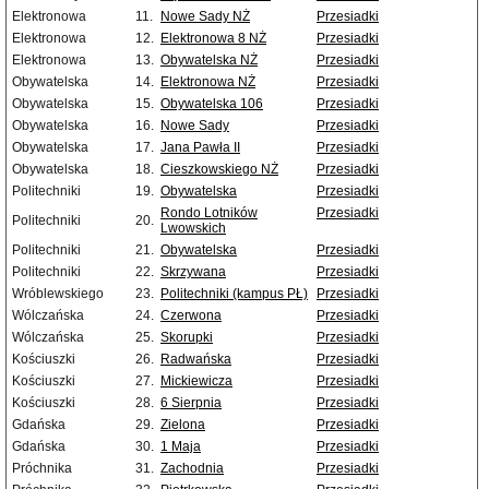
Elektronowa
11.
Nowe Sady NŻ
Przesiadki
Elektronowa
12.
Elektronowa 8 NŻ
Przesiadki
Elektronowa
13.
Obywatelska NŻ
Przesiadki
Obywatelska
14.
Elektronowa NŻ
Przesiadki
Obywatelska
15.
Obywatelska 106
Przesiadki
Obywatelska
16.
Nowe Sady
Przesiadki
Obywatelska
17.
Jana Pawła II
Przesiadki
Obywatelska
18.
Cieszkowskiego NŻ
Przesiadki
Politechniki
19.
Obywatelska
Przesiadki
Rondo Lotników
Przesiadki
Politechniki
20.
Lwowskich
Politechniki
21.
Obywatelska
Przesiadki
Politechniki
22.
Skrzywana
Przesiadki
Wróblewskiego
23.
Politechniki (kampus PŁ)
Przesiadki
Wólczańska
24.
Czerwona
Przesiadki
Wólczańska
25.
Skorupki
Przesiadki
Kościuszki
26.
Radwańska
Przesiadki
Kościuszki
27.
Mickiewicza
Przesiadki
Kościuszki
28.
6 Sierpnia
Przesiadki
Gdańska
29.
Zielona
Przesiadki
Gdańska
30.
1 Maja
Przesiadki
Próchnika
31.
Zachodnia
Przesiadki