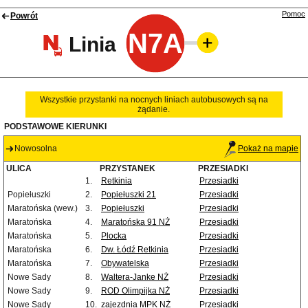
Pomoc
Powrót
N7A
Linia
Wszystkie przystanki na nocnych liniach autobusowych są na
żądanie.
PODSTAWOWE KIERUNKI
Nowosolna
Pokaż na mapie
ULICA
PRZYSTANEK
PRZESIADKI
1.
Retkinia
Przesiadki
Popiełuszki
2.
Popiełuszki 21
Przesiadki
Maratońska (wew.)
3.
Popiełuszki
Przesiadki
Maratońska
4.
Maratońska 91 NŻ
Przesiadki
Maratońska
5.
Plocka
Przesiadki
Maratońska
6.
Dw. Łódź Retkinia
Przesiadki
Maratońska
7.
Obywatelska
Przesiadki
Nowe Sady
8.
Waltera-Janke NŻ
Przesiadki
Nowe Sady
9.
ROD Olimpijka NŻ
Przesiadki
Nowe Sady
10.
zajezdnia MPK NŻ
Przesiadki