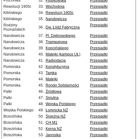
Próchnika
32.
Piotrkowska
Przesiadki
Rewolucji 1905r.
33.
Wschodnia
Przesiadki
Kilińskiego
34.
Rewolucji 1905r.
Przesiadki
Kilińskiego
35.
Narutowicza
Przesiadki
Rodziny
Przesiadki
36.
Dw. Łódź Fabryczna
Poznańskich
Narutowicza
37.
Pl. Dąbrowskiego
Przesiadki
Narutowicza
38.
Tramwajowa
Przesiadki
Narutowicza
39.
Kopcińskiego
Przesiadki
Narutowicza
40.
Matejki (kampus UŁ)
Przesiadki
Narutowicza
41.
Radiostacja
Przesiadki
Pomorska
42.
Konstytucyjna
Przesiadki
Pomorska
43.
Tamka
Przesiadki
Pomorska
44.
Matejki
Przesiadki
Pomorska
45.
Rondo Solidarności
Przesiadki
Palki
46.
Źródłowa
Przesiadki
Palki
47.
Smutna
Przesiadki
Palki
48.
Wojska Polskiego
Przesiadki
Wojska Polskiego
49.
Łomnicka NŻ
Przesiadki
Brzezińska
50.
Śnieżna NŻ
Przesiadki
Brzezińska
51.
CH M1
Przesiadki
Brzezińska
52.
Kerna NŻ
Przesiadki
Brzezińska
53.
Janosika
Przesiadki