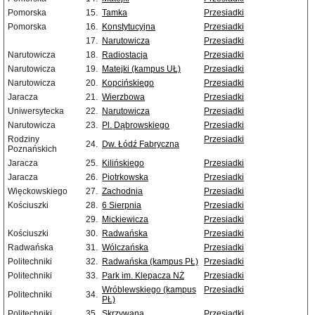
Pomorska
15.
Tamka
Przesiadki
Pomorska
16.
Konstytucyjna
Przesiadki
17.
Narutowicza
Przesiadki
Narutowicza
18.
Radiostacja
Przesiadki
Narutowicza
19.
Matejki (kampus UŁ)
Przesiadki
Narutowicza
20.
Kopcińskiego
Przesiadki
Jaracza
21.
Wierzbowa
Przesiadki
Uniwersytecka
22.
Narutowicza
Przesiadki
Narutowicza
23.
Pl. Dąbrowskiego
Przesiadki
Rodziny
Przesiadki
24.
Dw. Łódź Fabryczna
Poznańskich
Jaracza
25.
Kilińskiego
Przesiadki
Jaracza
26.
Piotrkowska
Przesiadki
Więckowskiego
27.
Zachodnia
Przesiadki
Kościuszki
28.
6 Sierpnia
Przesiadki
29.
Mickiewicza
Przesiadki
Kościuszki
30.
Radwańska
Przesiadki
Radwańska
31.
Wólczańska
Przesiadki
Politechniki
32.
Radwańska (kampus PŁ)
Przesiadki
Politechniki
33.
Park im. Klepacza NŻ
Przesiadki
Wróblewskiego (kampus
Przesiadki
Politechniki
34.
PŁ)
Politechniki
35.
Skrzywana
Przesiadki