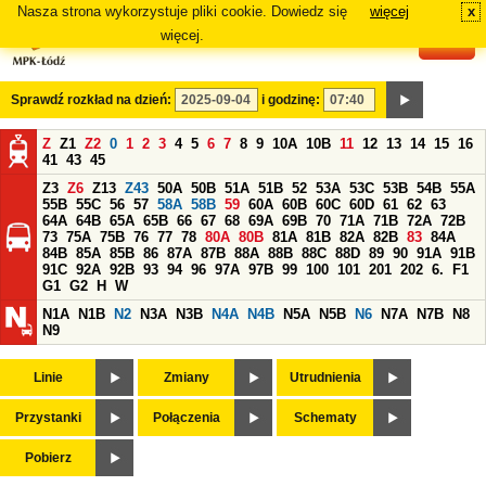
Nasza strona wykorzystuje pliki cookie. Dowiedz się
więcej
x
#
więcej.
Sprawdź rozkład na dzień:
i godzinę:
Z
Z1
Z2
0
1
2
3
4
5
6
7
8
9
10A
10B
11
12
13
14
15
16
41
43
45
Z3
Z6
Z13
Z43
50A
50B
51A
51B
52
53A
53C
53B
54B
55A
55B
55C
56
57
58A
58B
59
60A
60B
60C
60D
61
62
63
64A
64B
65A
65B
66
67
68
69A
69B
70
71A
71B
72A
72B
73
75A
75B
76
77
78
80A
80B
81A
81B
82A
82B
83
84A
84B
85A
85B
86
87A
87B
88A
88B
88C
88D
89
90
91A
91B
91C
92A
92B
93
94
96
97A
97B
99
100
101
201
202
6.
F1
G1
G2
H
W
N1A
N1B
N2
N3A
N3B
N4A
N4B
N5A
N5B
N6
N7A
N7B
N8
N9
Linie
Zmiany
Utrudnienia
Przystanki
Połączenia
Schematy
Pobierz