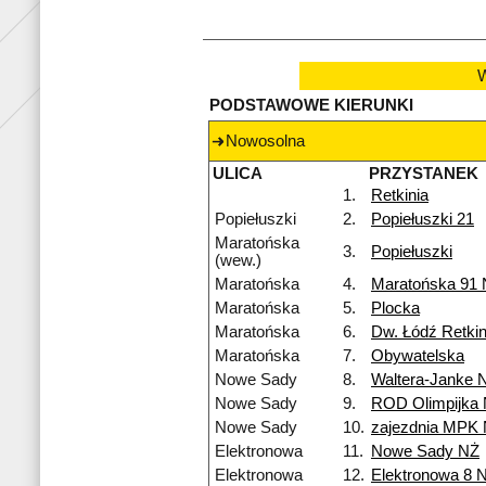
W
PODSTAWOWE KIERUNKI
Nowosolna
ULICA
PRZYSTANEK
1.
Retkinia
Popiełuszki
2.
Popiełuszki 21
Maratońska
3.
Popiełuszki
(wew.)
Maratońska
4.
Maratońska 91
Maratońska
5.
Plocka
Maratońska
6.
Dw. Łódź Retkin
Maratońska
7.
Obywatelska
Nowe Sady
8.
Waltera-Janke 
Nowe Sady
9.
ROD Olimpijka
Nowe Sady
10.
zajezdnia MPK
Elektronowa
11.
Nowe Sady NŻ
Elektronowa
12.
Elektronowa 8 