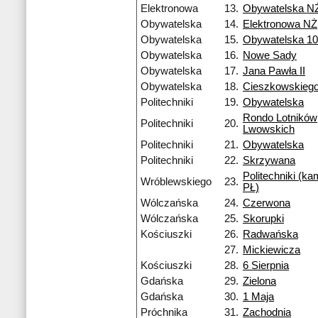
Elektronowa
13.
Obywatelska N
Obywatelska
14.
Elektronowa NŻ
Obywatelska
15.
Obywatelska 1
Obywatelska
16.
Nowe Sady
Obywatelska
17.
Jana Pawła II
Obywatelska
18.
Cieszkowskieg
Politechniki
19.
Obywatelska
Rondo Lotników
Politechniki
20.
Lwowskich
Politechniki
21.
Obywatelska
Politechniki
22.
Skrzywana
Politechniki (k
Wróblewskiego
23.
PŁ)
Wólczańska
24.
Czerwona
Wólczańska
25.
Skorupki
Kościuszki
26.
Radwańska
27.
Mickiewicza
Kościuszki
28.
6 Sierpnia
Gdańska
29.
Zielona
Gdańska
30.
1 Maja
Próchnika
31.
Zachodnia