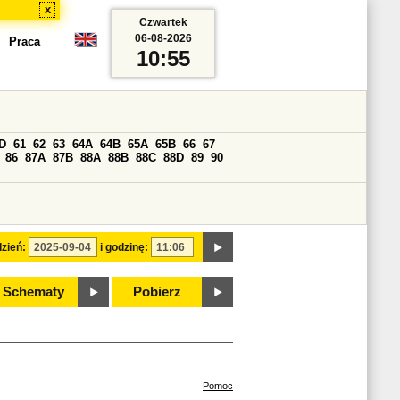
x
Czwartek
06-08-2026
Praca
10:55
D
61
62
63
64A
64B
65A
65B
66
67
86
87A
87B
88A
88B
88C
88D
89
90
zień:
i godzinę:
Schematy
Pobierz
Pomoc