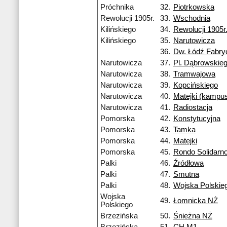
Próchnika
32.
Piotrkowska
Rewolucji 1905r.
33.
Wschodnia
Kilińskiego
34.
Rewolucji 1905r
Kilińskiego
35.
Narutowicza
36.
Dw. Łódź Fabry
Narutowicza
37.
Pl. Dąbrowskie
Narutowicza
38.
Tramwajowa
Narutowicza
39.
Kopcińskiego
Narutowicza
40.
Matejki (kampu
Narutowicza
41.
Radiostacja
Pomorska
42.
Konstytucyjna
Pomorska
43.
Tamka
Pomorska
44.
Matejki
Pomorska
45.
Rondo Solidarno
Palki
46.
Źródłowa
Palki
47.
Smutna
Palki
48.
Wojska Polskie
Wojska
49.
Łomnicka NŻ
Polskiego
Brzezińska
50.
Śnieżna NŻ