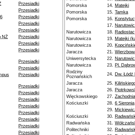
Ż
Przesiadki
Pomorska
14.
Matejki
Przesiadki
Pomorska
15.
Tamka
06
Przesiadki
Pomorska
16.
Konstytuc
Przesiadki
17.
Narutowi
Przesiadki
Narutowicza
18.
Radiostac
o NŻ
Przesiadki
Narutowicza
19.
Matejki (
Przesiadki
Narutowicza
20.
Kopciński
Przesiadki
Jaracza
21.
Wierzbow
Uniwersytecka
22.
Narutowi
Przesiadki
Narutowicza
23.
Pl. Dąbro
Przesiadki
Rodziny
24.
Dw. Łódź
ampus
Przesiadki
Poznańskich
Jaracza
25.
Kilińskieg
Przesiadki
Jaracza
26.
Piotrkows
Przesiadki
Więckowskiego
27.
Zachodni
Przesiadki
Kościuszki
28.
6 Sierpnia
Przesiadki
29.
Mickiewic
Przesiadki
Kościuszki
30.
Radwańs
Przesiadki
Radwańska
31.
Wólczańs
Przesiadki
Politechniki
32.
Radwańsk
Przesiadki