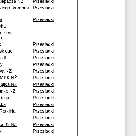
Klepacza NŻ
Przesiadki
kiego (kampus
Przesiadki
a
Przesiadki
ska
tników
h
ki
Przesiadki
skiego
Przesiadki
a II
Przesiadki
dy
Przesiadki
owa NŻ
Przesiadki
a MPK NŻ
Przesiadki
pijka NŻ
Przesiadki
anke NŻ
Przesiadki
iego
Przesiadki
ska
Przesiadki
Retkinia
Przesiadki
Przesiadki
ka 91 NŻ
Przesiadki
ki
Przesiadki