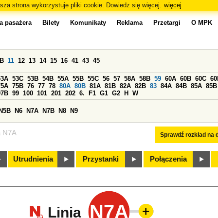
sza strona wykorzystuje pliki cookie. Dowiedz się więcej.
więcej
a pasażera
Bilety
Komunikaty
Reklama
Przetargi
O MPK
0B
11
12
13
14
15
16
41
43
45
53A
53C
53B
54B
55A
55B
55C
56
57
58A
58B
59
60A
60B
60C
60
75A
75B
76
77
78
80A
80B
81A
81B
82A
82B
83
84A
84B
85A
85B
97B
99
100
101
201
202
6.
F1
G1
G2
H
W
N5B
N6
N7A
N7B
N8
N9
a N7A
Sprawdź rozkład na d
Utrudnienia
Przystanki
Połączenia
N7A
Linia