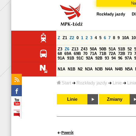
Na
Rozkłady jazdy
Dl
Z
Z1
Z2
0
1
2
3
4
5
6
7
8
9
10A
1
Z3
Z6
Z13
Z43
50A
50B
51A
51B
52
68
69A
69B
70
71A
71B
72A
72B
73
91A
91B
91C
92A
92B
93
94
96
97A
N1A
N1B
N2
N3A
N3B
N4A
N4B
N5A
Start
Rozkłady jazdy
Linie
Lini
Linie
Zmiany
Powrót