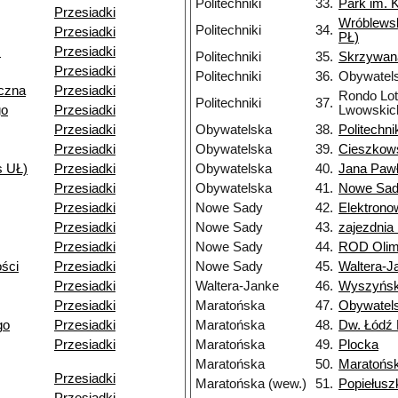
Politechniki
33.
Park im. 
Przesiadki
Wróblews
Politechniki
34.
Przesiadki
PŁ)
.
Przesiadki
Politechniki
35.
Skrzywan
Przesiadki
Politechniki
36.
Obywatel
czna
Przesiadki
Rondo Lo
Politechniki
37.
go
Przesiadki
Lwowskic
Przesiadki
Obywatelska
38.
Politechni
Przesiadki
Obywatelska
39.
Cieszkow
s UŁ)
Przesiadki
Obywatelska
40.
Jana Pawł
Przesiadki
Obywatelska
41.
Nowe Sa
Przesiadki
Nowe Sady
42.
Elektron
Przesiadki
Nowe Sady
43.
zajezdni
Przesiadki
Nowe Sady
44.
ROD Olim
ści
Przesiadki
Nowe Sady
45.
Waltera-J
Przesiadki
Waltera-Janke
46.
Wyszyńsk
Przesiadki
Maratońska
47.
Obywatel
go
Przesiadki
Maratońska
48.
Dw. Łódź 
Przesiadki
Maratońska
49.
Plocka
Maratońska
50.
Maratońs
Przesiadki
Maratońska (wew.)
51.
Popiełusz