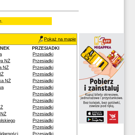
e.
Pokaż na mapie
ANEK
PRZESIADKI
a
Przesiadki
wa NŻ
Przesiadki
a NŻ
Przesiadki
NŻ
Przesiadki
ka NŻ
Przesiadki
wa
Przesiadki
Przesiadki
Przesiadki
NŻ
Przesiadki
 NŻ
Przesiadki
lskiego
Przesiadki
Przesiadki
idarności
Przesiadki