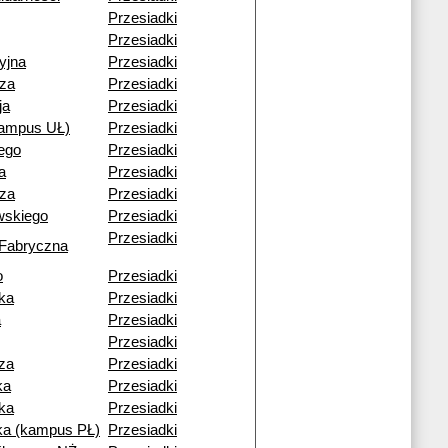
Przesiadki
Przesiadki
yjna
Przesiadki
cza
Przesiadki
ja
Przesiadki
kampus UŁ)
Przesiadki
ego
Przesiadki
a
Przesiadki
cza
Przesiadki
wskiego
Przesiadki
Przesiadki
 Fabryczna
o
Przesiadki
ka
Przesiadki
a
Przesiadki
Przesiadki
za
Przesiadki
ka
Przesiadki
ka
Przesiadki
a (kampus PŁ)
Przesiadki