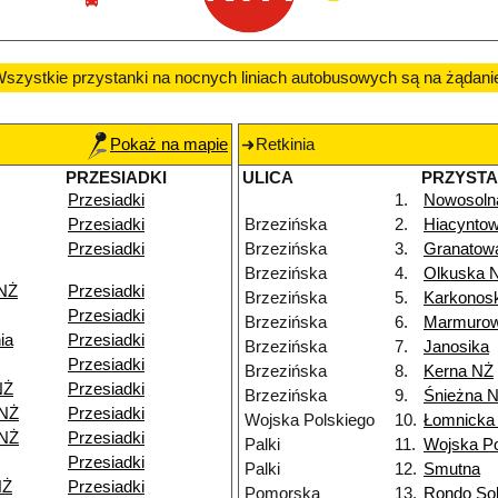
szystkie przystanki na nocnych liniach autobusowych są na żądani
Pokaż na mapie
Retkinia
PRZESIADKI
ULICA
PRZYST
Przesiadki
1.
Nowosoln
Przesiadki
Brzezińska
2.
Hiacynto
Przesiadki
Brzezińska
3.
Granatow
Brzezińska
4.
Olkuska 
 NŻ
Przesiadki
Brzezińska
5.
Karkonos
Przesiadki
Brzezińska
6.
Marmuro
ia
Przesiadki
Brzezińska
7.
Janosika
Przesiadki
Brzezińska
8.
Kerna NŻ
NŻ
Przesiadki
Brzezińska
9.
Śnieżna 
 NŻ
Przesiadki
Wojska Polskiego
10.
Łomnicka
 NŻ
Przesiadki
Palki
11.
Wojska Po
Przesiadki
Palki
12.
Smutna
NŻ
Przesiadki
Pomorska
13.
Rondo Sol