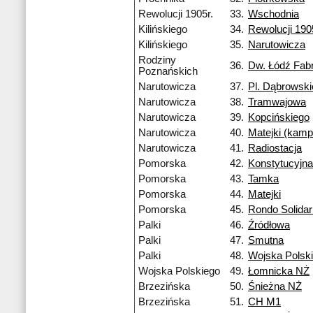
Rewolucji 1905r.
33.
Wschodnia
Kilińskiego
34.
Rewolucji 190
Kilińskiego
35.
Narutowicza
Rodziny
36.
Dw. Łódź Fab
Poznańskich
Narutowicza
37.
Pl. Dąbrowsk
Narutowicza
38.
Tramwajowa
Narutowicza
39.
Kopcińskiego
Narutowicza
40.
Matejki (kam
Narutowicza
41.
Radiostacja
Pomorska
42.
Konstytucyjna
Pomorska
43.
Tamka
Pomorska
44.
Matejki
Pomorska
45.
Rondo Solidar
Palki
46.
Źródłowa
Palki
47.
Smutna
Palki
48.
Wojska Polsk
Wojska Polskiego
49.
Łomnicka NŻ
Brzezińska
50.
Śnieżna NŻ
Brzezińska
51.
CH M1