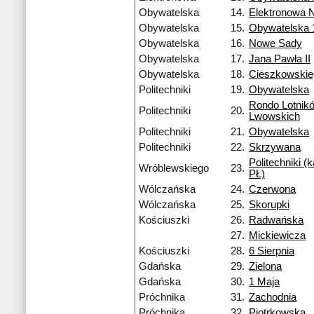
Obywatelska
14.
Elektronowa 
Obywatelska
15.
Obywatelska 
Obywatelska
16.
Nowe Sady
Obywatelska
17.
Jana Pawła II
Obywatelska
18.
Cieszkowski
Politechniki
19.
Obywatelska
Rondo Lotnik
Politechniki
20.
Lwowskich
Politechniki
21.
Obywatelska
Politechniki
22.
Skrzywana
Politechniki 
Wróblewskiego
23.
PŁ)
Wólczańska
24.
Czerwona
Wólczańska
25.
Skorupki
Kościuszki
26.
Radwańska
27.
Mickiewicza
Kościuszki
28.
6 Sierpnia
Gdańska
29.
Zielona
Gdańska
30.
1 Maja
Próchnika
31.
Zachodnia
Próchnika
32.
Piotrkowska