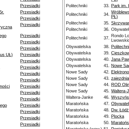
Przesiadki
Politechniki
33.
Park im.
5r.
Przesiadki
Wróblews
Politechniki
34.
PŁ)
Przesiadki
Politechniki
35.
Skrzywa
Przesiadki
ryczna
Politechniki
36.
Obywate
iego
Przesiadki
Rondo Lo
Politechniki
37.
Lwowski
Przesiadki
Obywatelska
38.
Politechni
Przesiadki
Obywatelska
39.
Cieszkow
pus UŁ)
Przesiadki
Obywatelska
40.
Jana Pawł
Przesiadki
Obywatelska
41.
Nowe Sa
Przesiadki
Nowe Sady
42.
Elektron
Przesiadki
Nowe Sady
43.
zajezdni
Przesiadki
Nowe Sady
44.
ROD Olim
ności
Przesiadki
Nowe Sady
45.
Waltera-
Przesiadki
Waltera-Janke
46.
Wyszyńs
Przesiadki
Maratońska
47.
Obywate
iego
Przesiadki
Maratońska
48.
Dw. Łódź
Przesiadki
Maratońska
49.
Plocka
Przesiadki
Maratońska
50.
Maratońs
Przesiadki