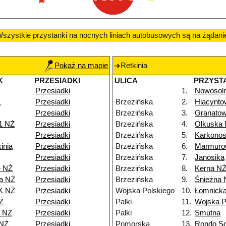
szystkie przystanki na nocnych liniach autobusowych są na żądani
Pokaż na mapie
Retkinia
K
PRZESIADKI
ULICA
PRZYST
Przesiadki
1.
Nowosol
1
Przesiadki
Brzezińska
2.
Hiacynt
Przesiadki
Brzezińska
3.
Granato
1 NŻ
Przesiadki
Brzezińska
4.
Olkuska
Przesiadki
Brzezińska
5.
Karkono
inia
Przesiadki
Brzezińska
6.
Marmuro
Przesiadki
Brzezińska
7.
Janosika
e NŻ
Przesiadki
Brzezińska
8.
Kerna N
a NŻ
Przesiadki
Brzezińska
9.
Śnieżna 
K NŻ
Przesiadki
Wojska Polskiego
10.
Łomnick
Ż
Przesiadki
Palki
11.
Wojska P
8 NŻ
Przesiadki
Palki
12.
Smutna
 NŻ
Przesiadki
Pomorska
13.
Rondo So