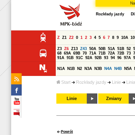
Na
Rozkłady jazdy
Dl
Z
Z1
Z2
0
1
2
3
4
5
6
7
8
9
10A
1
Z3
Z6
Z13
Z43
50A
50B
51A
51B
52
68
69A
69B
70
71A
71B
72A
72B
73
91A
91B
91C
92A
92B
93
94
96
97A
N1A
N1B
N2
N3A
N3B
N4A
N4B
N5A
Start
Rozkłady jazdy
Linie
Lini
Linie
Zmiany
Powrót