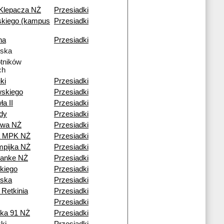
 Klepacza NŻ
Przesiadki
kiego (kampus
Przesiadki
na
Przesiadki
lska
tników
ch
ki
Przesiadki
skiego
Przesiadki
a II
Przesiadki
dy
Przesiadki
owa NŻ
Przesiadki
a MPK NŻ
Przesiadki
pijka NŻ
Przesiadki
Janke NŻ
Przesiadki
kiego
Przesiadki
lska
Przesiadki
 Retkinia
Przesiadki
Przesiadki
ka 91 NŻ
Przesiadki