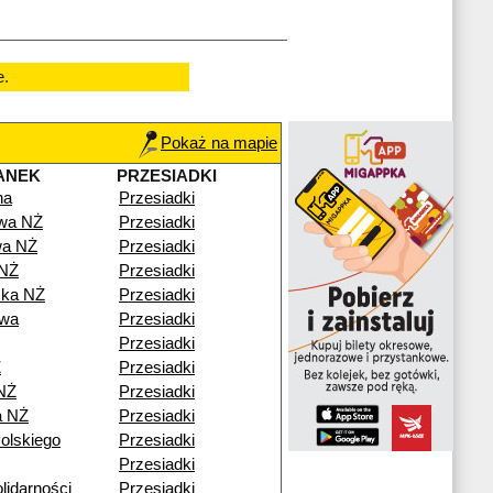
e.
Pokaż na mapie
ANEK
PRZESIADKI
na
Przesiadki
owa NŻ
Przesiadki
wa NŻ
Przesiadki
 NŻ
Przesiadki
ska NŻ
Przesiadki
wa
Przesiadki
Przesiadki
Ż
Przesiadki
NŻ
Przesiadki
a NŻ
Przesiadki
olskiego
Przesiadki
Przesiadki
lidarności
Przesiadki