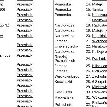
NŻ
Przesiadki
Pomorska
14.
Matejki
106
Przesiadki
Pomorska
15.
Tamka
Przesiadki
Pomorska
16.
Konstytu
Przesiadki
17.
Narutowi
ego NŻ
Przesiadki
Narutowicza
18.
Radiosta
Przesiadki
Narutowicza
19.
Matejki 
ów
Przesiadki
Narutowicza
20.
Kopcińsk
Jaracza
21.
Wierzbo
Przesiadki
Uniwersytecka
22.
Narutowi
Przesiadki
Narutowicza
23.
Pl. Dąbr
(kampus
Przesiadki
Rodziny
24.
Dw. Łódź
Poznańskich
Przesiadki
Jaracza
25.
Kilińskie
Przesiadki
Jaracza
26.
Piotrkow
Przesiadki
Więckowskiego
27.
Zachodni
Przesiadki
Kościuszki
28.
6 Sierpni
Przesiadki
29.
Mickiewi
Przesiadki
Kościuszki
30.
Radwańs
Przesiadki
Radwańska
31.
Wólczań
Przesiadki
Radwańs
Politechniki
32.
Przesiadki
PŁ)