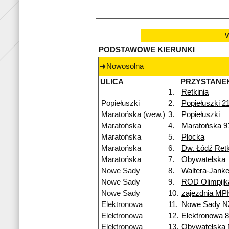
W
PODSTAWOWE KIERUNKI
Nowosolna
ULICA
PRZYSTANE
1.
Retkinia
Popiełuszki
2.
Popiełuszki 2
Maratońska (wew.)
3.
Popiełuszki
Maratońska
4.
Maratońska 9
Maratońska
5.
Plocka
Maratońska
6.
Dw. Łódź Retk
Maratońska
7.
Obywatelska
Nowe Sady
8.
Waltera-Jank
Nowe Sady
9.
ROD Olimpijk
Nowe Sady
10.
zajezdnia MP
Elektronowa
11.
Nowe Sady N
Elektronowa
12.
Elektronowa 
Elektronowa
13.
Obywatelska