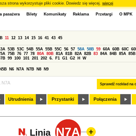
sza strona wykorzystuje pliki cookie. Dowiedz się więcej.
więcej
a pasażera
Bilety
Komunikaty
Reklama
Przetargi
O MPK
0B
11
12
13
14
15
16
41
43
45
53A
53B
53C
54B
55A
55B
55C
56
57
58A
58B
59
60A
60B
60C
60
75A
75B
76
77
78
80A
80B
81A
81B
82A
82B
83
84A
84B
85A
85B
97B
99
100
101
201
202
6.
F1
G1
G2
H
W
N5B
N6
N7A
N7B
N8
N9
a N7A
Sprawdź rozkład na d
Utrudnienia
Przystanki
Połączenia
N7A
Linia