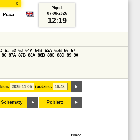
x
Piątek
07-08-2026
Praca
12:19
D
61
62
63
64A
64B
65A
65B
66
67
86
87A
87B
88A
88B
88C
88D
89
90
zień:
i godzinę:
Schematy
Pobierz
Pomoc