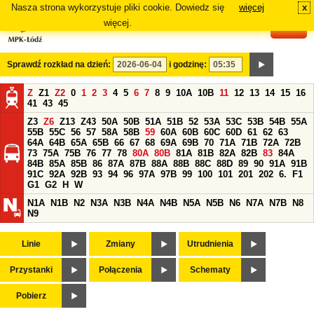
Nasza strona wykorzystuje pliki cookie. Dowiedz się
więcej
x
#
więcej.
Sprawdź rozkład na dzień:
i godzinę:
Z
Z1
Z2
0
1
2
3
4
5
6
7
8
9
10A
10B
11
12
13
14
15
16
41
43
45
Z3
Z6
Z13
Z43
50A
50B
51A
51B
52
53A
53C
53B
54B
55A
55B
55C
56
57
58A
58B
59
60A
60B
60C
60D
61
62
63
64A
64B
65A
65B
66
67
68
69A
69B
70
71A
71B
72A
72B
73
75A
75B
76
77
78
80A
80B
81A
81B
82A
82B
83
84A
84B
85A
85B
86
87A
87B
88A
88B
88C
88D
89
90
91A
91B
91C
92A
92B
93
94
96
97A
97B
99
100
101
201
202
6.
F1
G1
G2
H
W
N1A
N1B
N2
N3A
N3B
N4A
N4B
N5A
N5B
N6
N7A
N7B
N8
N9
Linie
Zmiany
Utrudnienia
Przystanki
Połączenia
Schematy
Pobierz