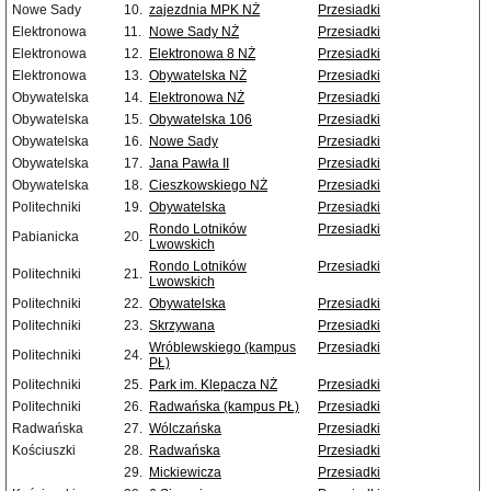
Nowe Sady
10.
zajezdnia MPK NŻ
Przesiadki
Elektronowa
11.
Nowe Sady NŻ
Przesiadki
Elektronowa
12.
Elektronowa 8 NŻ
Przesiadki
Elektronowa
13.
Obywatelska NŻ
Przesiadki
Obywatelska
14.
Elektronowa NŻ
Przesiadki
Obywatelska
15.
Obywatelska 106
Przesiadki
Obywatelska
16.
Nowe Sady
Przesiadki
Obywatelska
17.
Jana Pawła II
Przesiadki
Obywatelska
18.
Cieszkowskiego NŻ
Przesiadki
Politechniki
19.
Obywatelska
Przesiadki
Rondo Lotników
Przesiadki
Pabianicka
20.
Lwowskich
Rondo Lotników
Przesiadki
Politechniki
21.
Lwowskich
Politechniki
22.
Obywatelska
Przesiadki
Politechniki
23.
Skrzywana
Przesiadki
Wróblewskiego (kampus
Przesiadki
Politechniki
24.
PŁ)
Politechniki
25.
Park im. Klepacza NŻ
Przesiadki
Politechniki
26.
Radwańska (kampus PŁ)
Przesiadki
Radwańska
27.
Wólczańska
Przesiadki
Kościuszki
28.
Radwańska
Przesiadki
29.
Mickiewicza
Przesiadki