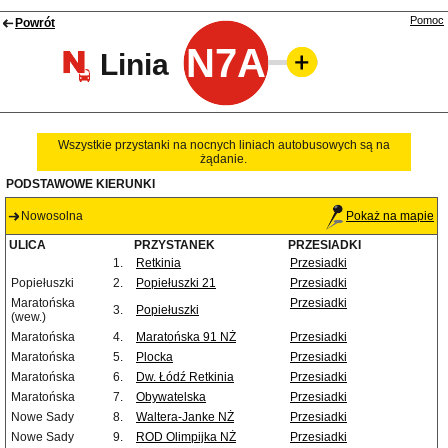
Pomoc
Powrót
N7A
Linia
Wszystkie przystanki na nocnych liniach autobusowych są na
żądanie.
PODSTAWOWE KIERUNKI
Nowosolna
Pokaż na mapie
ULICA
PRZYSTANEK
PRZESIADKI
1.
Retkinia
Przesiadki
Popiełuszki
2.
Popiełuszki 21
Przesiadki
Maratońska
Przesiadki
3.
Popiełuszki
(wew.)
Maratońska
4.
Maratońska 91 NŻ
Przesiadki
Maratońska
5.
Plocka
Przesiadki
Maratońska
6.
Dw. Łódź Retkinia
Przesiadki
Maratońska
7.
Obywatelska
Przesiadki
Nowe Sady
8.
Waltera-Janke NŻ
Przesiadki
Nowe Sady
9.
ROD Olimpijka NŻ
Przesiadki