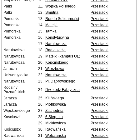
Wojska Polskiego
10.
Łomnicka NŻ
Przesiadki
Palki
11.
Wojska Polskiego
Przesiadki
Palki
12.
Smutna
Przesiadki
Pomorska
13.
Rondo Solidarności
Przesiadki
Pomorska
14.
Matejki
Przesiadki
Pomorska
15.
Tamka
Przesiadki
Pomorska
16.
Konstytucyjna
Przesiadki
17.
Narutowicza
Przesiadki
Narutowicza
18.
Radiostacja
Przesiadki
Narutowicza
19.
Matejki (kampus UŁ)
Przesiadki
Narutowicza
20.
Kopcińskiego
Przesiadki
Jaracza
21.
Wierzbowa
Przesiadki
Uniwersytecka
22.
Narutowicza
Przesiadki
Narutowicza
23.
Pl. Dąbrowskiego
Przesiadki
Rodziny
Przesiadki
24.
Dw. Łódź Fabryczna
Poznańskich
Jaracza
25.
Kilińskiego
Przesiadki
Jaracza
26.
Piotrkowska
Przesiadki
Więckowskiego
27.
Zachodnia
Przesiadki
Kościuszki
28.
6 Sierpnia
Przesiadki
29.
Mickiewicza
Przesiadki
Kościuszki
30.
Radwańska
Przesiadki
Radwańska
31.
Wólczańska
Przesiadki