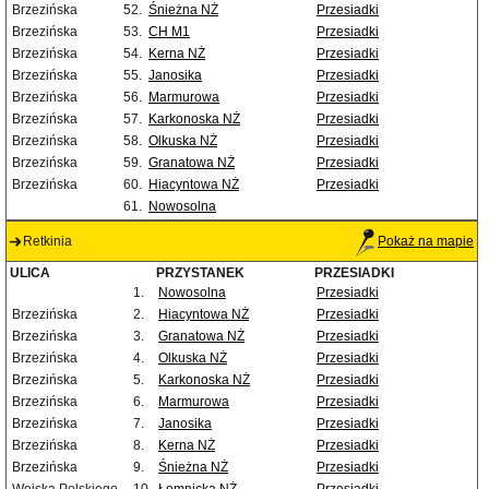
Brzezińska
52.
Śnieżna NŻ
Przesiadki
Brzezińska
53.
CH M1
Przesiadki
Brzezińska
54.
Kerna NŻ
Przesiadki
Brzezińska
55.
Janosika
Przesiadki
Brzezińska
56.
Marmurowa
Przesiadki
Brzezińska
57.
Karkonoska NŻ
Przesiadki
Brzezińska
58.
Olkuska NŻ
Przesiadki
Brzezińska
59.
Granatowa NŻ
Przesiadki
Brzezińska
60.
Hiacyntowa NŻ
Przesiadki
61.
Nowosolna
Retkinia
Pokaż na mapie
ULICA
PRZYSTANEK
PRZESIADKI
1.
Nowosolna
Przesiadki
Brzezińska
2.
Hiacyntowa NŻ
Przesiadki
Brzezińska
3.
Granatowa NŻ
Przesiadki
Brzezińska
4.
Olkuska NŻ
Przesiadki
Brzezińska
5.
Karkonoska NŻ
Przesiadki
Brzezińska
6.
Marmurowa
Przesiadki
Brzezińska
7.
Janosika
Przesiadki
Brzezińska
8.
Kerna NŻ
Przesiadki
Brzezińska
9.
Śnieżna NŻ
Przesiadki