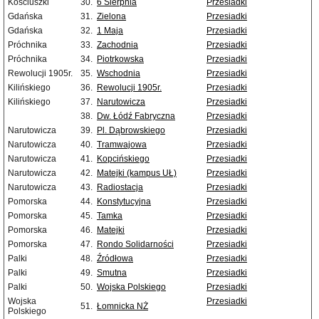
Kościuszki
30.
6 Sierpnia
Przesiadki
Gdańska
31.
Zielona
Przesiadki
Gdańska
32.
1 Maja
Przesiadki
Próchnika
33.
Zachodnia
Przesiadki
Próchnika
34.
Piotrkowska
Przesiadki
Rewolucji 1905r.
35.
Wschodnia
Przesiadki
Kilińskiego
36.
Rewolucji 1905r.
Przesiadki
Kilińskiego
37.
Narutowicza
Przesiadki
38.
Dw. Łódź Fabryczna
Przesiadki
Narutowicza
39.
Pl. Dąbrowskiego
Przesiadki
Narutowicza
40.
Tramwajowa
Przesiadki
Narutowicza
41.
Kopcińskiego
Przesiadki
Narutowicza
42.
Matejki (kampus UŁ)
Przesiadki
Narutowicza
43.
Radiostacja
Przesiadki
Pomorska
44.
Konstytucyjna
Przesiadki
Pomorska
45.
Tamka
Przesiadki
Pomorska
46.
Matejki
Przesiadki
Pomorska
47.
Rondo Solidarności
Przesiadki
Palki
48.
Źródłowa
Przesiadki
Palki
49.
Smutna
Przesiadki
Palki
50.
Wojska Polskiego
Przesiadki
Wojska
Przesiadki
51.
Łomnicka NŻ
Polskiego