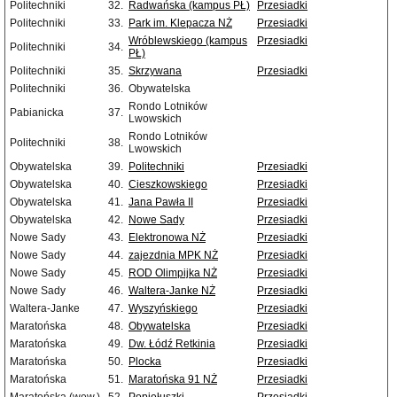
Politechniki
32.
Radwańska (kampus PŁ)
Przesiadki
Politechniki
33.
Park im. Klepacza NŻ
Przesiadki
Wróblewskiego (kampus
Przesiadki
Politechniki
34.
PŁ)
Politechniki
35.
Skrzywana
Przesiadki
Politechniki
36.
Obywatelska
Rondo Lotników
Pabianicka
37.
Lwowskich
Rondo Lotników
Politechniki
38.
Lwowskich
Obywatelska
39.
Politechniki
Przesiadki
Obywatelska
40.
Cieszkowskiego
Przesiadki
Obywatelska
41.
Jana Pawła II
Przesiadki
Obywatelska
42.
Nowe Sady
Przesiadki
Nowe Sady
43.
Elektronowa NŻ
Przesiadki
Nowe Sady
44.
zajezdnia MPK NŻ
Przesiadki
Nowe Sady
45.
ROD Olimpijka NŻ
Przesiadki
Nowe Sady
46.
Waltera-Janke NŻ
Przesiadki
Waltera-Janke
47.
Wyszyńskiego
Przesiadki
Maratońska
48.
Obywatelska
Przesiadki
Maratońska
49.
Dw. Łódź Retkinia
Przesiadki
Maratońska
50.
Plocka
Przesiadki
Maratońska
51.
Maratońska 91 NŻ
Przesiadki