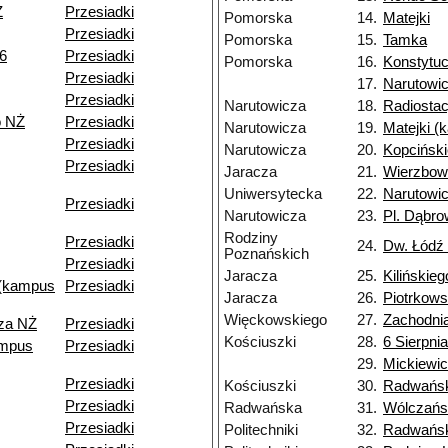
Ż
Przesiadki
Pomorska
14.
Matejki
Przesiadki
Pomorska
15.
Tamka
6
Przesiadki
Pomorska
16.
Konstytuc
Przesiadki
17.
Narutowi
Przesiadki
Narutowicza
18.
Radiostac
o NŻ
Przesiadki
Narutowicza
19.
Matejki (
Przesiadki
Narutowicza
20.
Kopcińsk
Przesiadki
Jaracza
21.
Wierzbow
Uniwersytecka
22.
Narutowi
Przesiadki
Narutowicza
23.
Pl. Dąbro
Rodziny
Przesiadki
24.
Dw. Łódź
Poznańskich
Przesiadki
Jaracza
25.
Kilińskieg
 (kampus
Przesiadki
Jaracza
26.
Piotrkow
Więckowskiego
27.
Zachodni
cza NŻ
Przesiadki
Kościuszki
28.
6 Sierpnia
ampus
Przesiadki
29.
Mickiewi
Przesiadki
Kościuszki
30.
Radwańs
Przesiadki
Radwańska
31.
Wólczańs
Przesiadki
Politechniki
32.
Radwańsk