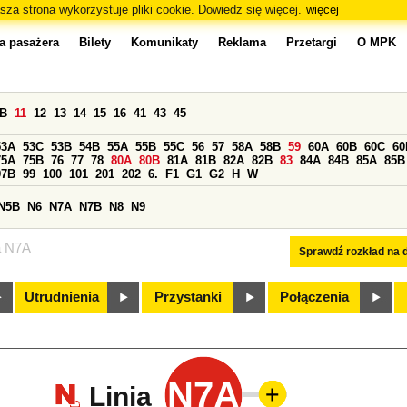
sza strona wykorzystuje pliki cookie. Dowiedz się więcej.
więcej
a pasażera
Bilety
Komunikaty
Reklama
Przetargi
O MPK
0B
11
12
13
14
15
16
41
43
45
53A
53C
53B
54B
55A
55B
55C
56
57
58A
58B
59
60A
60B
60C
60
75A
75B
76
77
78
80A
80B
81A
81B
82A
82B
83
84A
84B
85A
85B
97B
99
100
101
201
202
6.
F1
G1
G2
H
W
N5B
N6
N7A
N7B
N8
N9
a N7A
Sprawdź rozkład na d
Utrudnienia
Przystanki
Połączenia
N7A
Linia