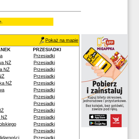
e.
Pokaż na mapie
ANEK
PRZESIADKI
a
Przesiadki
wa NŻ
Przesiadki
a NŻ
Przesiadki
NŻ
Przesiadki
ka NŻ
Przesiadki
wa
Przesiadki
Przesiadki
Przesiadki
NŻ
Przesiadki
 NŻ
Przesiadki
olskiego
Przesiadki
Przesiadki
idarności
Przesiadki