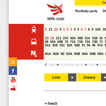
Na
Rozkłady jazdy
Dl
Z
Z1
Z2
0
1
2
3
4
5
6
7
8
9
10A
1
Z3
Z6
Z13
Z43
50A
50B
51A
51B
52
68
69A
69B
70
71A
71B
72A
72B
73
91A
91B
91C
92A
92B
93
94
96
97A
N1A
N1B
N2
N3A
N3B
N4A
N4B
N5A
Start
Rozkłady jazdy
Linie
Lini
Linie
Zmiany
Powrót