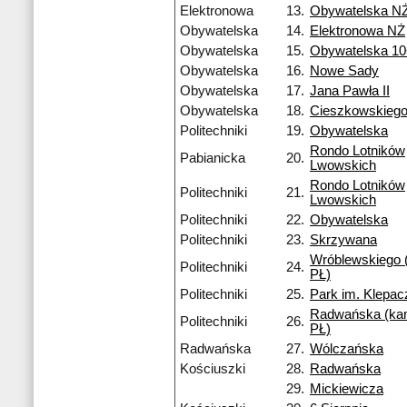
Elektronowa
13.
Obywatelska N
Obywatelska
14.
Elektronowa NŻ
Obywatelska
15.
Obywatelska 10
Obywatelska
16.
Nowe Sady
Obywatelska
17.
Jana Pawła II
Obywatelska
18.
Cieszkowskieg
Politechniki
19.
Obywatelska
Rondo Lotników
Pabianicka
20.
Lwowskich
Rondo Lotników
Politechniki
21.
Lwowskich
Politechniki
22.
Obywatelska
Politechniki
23.
Skrzywana
Wróblewskiego
Politechniki
24.
PŁ)
Politechniki
25.
Park im. Klepa
Radwańska (k
Politechniki
26.
PŁ)
Radwańska
27.
Wólczańska
Kościuszki
28.
Radwańska
29.
Mickiewicza