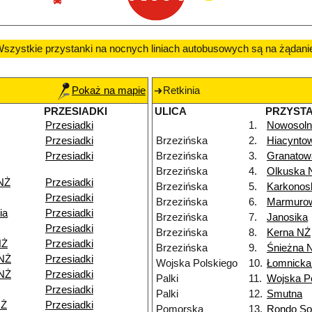
szystkie przystanki na nocnych liniach autobusowych są na żądani
Pokaż na mapie
Retkinia
PRZESIADKI
ULICA
PRZYST
Przesiadki
1.
Nowosoln
Przesiadki
Brzezińska
2.
Hiacynto
Przesiadki
Brzezińska
3.
Granatow
Brzezińska
4.
Olkuska 
NŻ
Przesiadki
Brzezińska
5.
Karkonos
Przesiadki
Brzezińska
6.
Marmuro
ia
Przesiadki
Brzezińska
7.
Janosika
Przesiadki
Brzezińska
8.
Kerna NŻ
NŻ
Przesiadki
Brzezińska
9.
Śnieżna 
 NŻ
Przesiadki
Wojska Polskiego
10.
Łomnicka
 NŻ
Przesiadki
Palki
11.
Wojska P
Przesiadki
Palki
12.
Smutna
NŻ
Przesiadki
Pomorska
13.
Rondo Sol