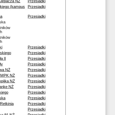
Klepacza NŻ
Przesiadki
kiego (kampus
Przesiadki
na
Przesiadki
ska
tników
h
tników
h
ki
Przesiadki
skiego
Przesiadki
a II
Przesiadki
dy
Przesiadki
owa NŻ
Przesiadki
a MPK NŻ
Przesiadki
pijka NŻ
Przesiadki
Janke NŻ
Przesiadki
iego
Przesiadki
ska
Przesiadki
Retkinia
Przesiadki
Przesiadki