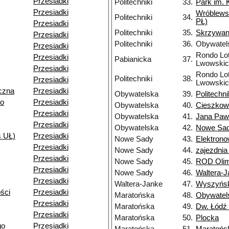
Przesiadki
Politechniki
33.
Park im. 
Przesiadki
Wróblews
Politechniki
34.
PŁ)
Przesiadki
Politechniki
35.
Skrzywa
Przesiadki
Politechniki
36.
Obywatel
Przesiadki
Rondo Lo
Przesiadki
Pabianicka
37.
Lwowskic
Przesiadki
Rondo Lo
Politechniki
38.
Przesiadki
Lwowskic
czna
Przesiadki
Obywatelska
39.
Politechni
go
Przesiadki
Obywatelska
40.
Cieszkow
Przesiadki
Obywatelska
41.
Jana Pawł
Przesiadki
Obywatelska
42.
Nowe Sa
s UŁ)
Przesiadki
Nowe Sady
43.
Elektron
Przesiadki
Nowe Sady
44.
zajezdni
Przesiadki
Nowe Sady
45.
ROD Olim
Przesiadki
Nowe Sady
46.
Waltera-
Przesiadki
Waltera-Janke
47.
Wyszyńsk
ści
Przesiadki
Maratońska
48.
Obywatel
Przesiadki
Maratońska
49.
Dw. Łódź 
Przesiadki
Maratońska
50.
Plocka
go
Przesiadki