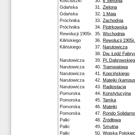
Kościuszki
30.
6 Sierpnia
Gdańska
31.
Zielona
Gdańska
32.
1 Maja
Próchnika
33.
Zachodnia
Próchnika
34.
Piotrkowska
Rewolucji 1905r.
35.
Wschodnia
Kilińskiego
36.
Rewolucji 1905r.
Kilińskiego
37.
Narutowicza
38.
Dw. Łódź Fabry
Narutowicza
39.
Pl. Dąbrowskie
Narutowicza
40.
Tramwajowa
Narutowicza
41.
Kopcińskiego
Narutowicza
42.
Matejki (kampu
Narutowicza
43.
Radiostacja
Pomorska
44.
Konstytucyjna
Pomorska
45.
Tamka
Pomorska
46.
Matejki
Pomorska
47.
Rondo Solidarno
Palki
48.
Źródłowa
Palki
49.
Smutna
Palki
50.
Wojska Polskie