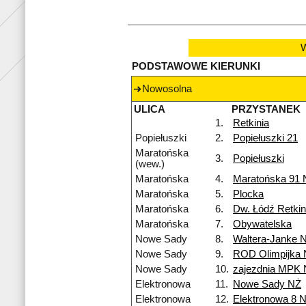
W
PODSTAWOWE KIERUNKI
Nowosolna
ULICA
PRZYSTANEK
1.
Retkinia
Popiełuszki
2.
Popiełuszki 21
Maratońska
3.
Popiełuszki
(wew.)
Maratońska
4.
Maratońska 91 
Maratońska
5.
Plocka
Maratońska
6.
Dw. Łódź Retkin
Maratońska
7.
Obywatelska
Nowe Sady
8.
Waltera-Janke 
Nowe Sady
9.
ROD Olimpijka
Nowe Sady
10.
zajezdnia MPK
Elektronowa
11.
Nowe Sady NŻ
Elektronowa
12.
Elektronowa 8 