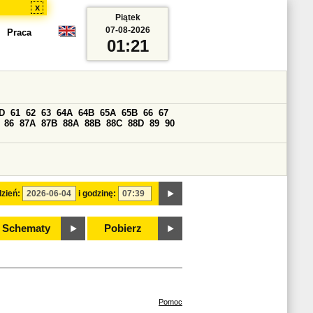
x
Piątek
07-08-2026
Praca
01:21
D
61
62
63
64A
64B
65A
65B
66
67
86
87A
87B
88A
88B
88C
88D
89
90
zień:
i godzinę:
Schematy
Pobierz
Pomoc