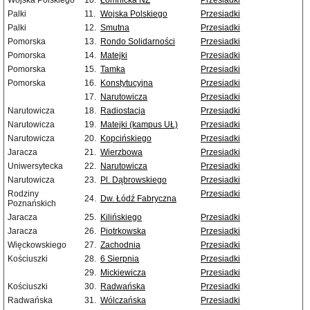
Wojska Polskiego
10.
Łomnicka NŻ
Przesiadki
Palki
11.
Wojska Polskiego
Przesiadki
Palki
12.
Smutna
Przesiadki
Pomorska
13.
Rondo Solidarności
Przesiadki
Pomorska
14.
Matejki
Przesiadki
Pomorska
15.
Tamka
Przesiadki
Pomorska
16.
Konstytucyjna
Przesiadki
17.
Narutowicza
Przesiadki
Narutowicza
18.
Radiostacja
Przesiadki
Narutowicza
19.
Matejki (kampus UŁ)
Przesiadki
Narutowicza
20.
Kopcińskiego
Przesiadki
Jaracza
21.
Wierzbowa
Przesiadki
Uniwersytecka
22.
Narutowicza
Przesiadki
Narutowicza
23.
Pl. Dąbrowskiego
Przesiadki
Rodziny
Przesiadki
24.
Dw. Łódź Fabryczna
Poznańskich
Jaracza
25.
Kilińskiego
Przesiadki
Jaracza
26.
Piotrkowska
Przesiadki
Więckowskiego
27.
Zachodnia
Przesiadki
Kościuszki
28.
6 Sierpnia
Przesiadki
29.
Mickiewicza
Przesiadki
Kościuszki
30.
Radwańska
Przesiadki
Radwańska
31.
Wólczańska
Przesiadki