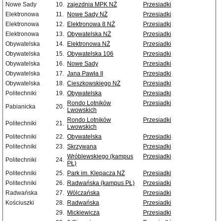
Nowe Sady
10.
zajezdnia MPK NŻ
Przesiadki
Elektronowa
11.
Nowe Sady NŻ
Przesiadki
Elektronowa
12.
Elektronowa 8 NŻ
Przesiadki
Elektronowa
13.
Obywatelska NŻ
Przesiadki
Obywatelska
14.
Elektronowa NŻ
Przesiadki
Obywatelska
15.
Obywatelska 106
Przesiadki
Obywatelska
16.
Nowe Sady
Przesiadki
Obywatelska
17.
Jana Pawła II
Przesiadki
Obywatelska
18.
Cieszkowskiego NŻ
Przesiadki
Politechniki
19.
Obywatelska
Przesiadki
Rondo Lotników
Przesiadki
Pabianicka
20.
Lwowskich
Rondo Lotników
Przesiadki
Politechniki
21.
Lwowskich
Politechniki
22.
Obywatelska
Przesiadki
Politechniki
23.
Skrzywana
Przesiadki
Wróblewskiego (kampus
Przesiadki
Politechniki
24.
PŁ)
Politechniki
25.
Park im. Klepacza NŻ
Przesiadki
Politechniki
26.
Radwańska (kampus PŁ)
Przesiadki
Radwańska
27.
Wólczańska
Przesiadki
Kościuszki
28.
Radwańska
Przesiadki
29.
Mickiewicza
Przesiadki