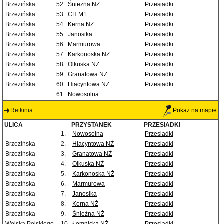
Brzezińska
52.
Śnieżna NŻ
Przesiadki
Brzezińska
53.
CH M1
Przesiadki
Brzezińska
54.
Kerna NŻ
Przesiadki
Brzezińska
55.
Janosika
Przesiadki
Brzezińska
56.
Marmurowa
Przesiadki
Brzezińska
57.
Karkonoska NŻ
Przesiadki
Brzezińska
58.
Olkuska NŻ
Przesiadki
Brzezińska
59.
Granatowa NŻ
Przesiadki
Brzezińska
60.
Hiacyntowa NŻ
Przesiadki
61.
Nowosolna
Retkinia
Pokaż na mapie
ULICA
PRZYSTANEK
PRZESIADKI
1.
Nowosolna
Przesiadki
Brzezińska
2.
Hiacyntowa NŻ
Przesiadki
Brzezińska
3.
Granatowa NŻ
Przesiadki
Brzezińska
4.
Olkuska NŻ
Przesiadki
Brzezińska
5.
Karkonoska NŻ
Przesiadki
Brzezińska
6.
Marmurowa
Przesiadki
Brzezińska
7.
Janosika
Przesiadki
Brzezińska
8.
Kerna NŻ
Przesiadki
Brzezińska
9.
Śnieżna NŻ
Przesiadki