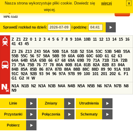
Nasza strona wykorzystuje pliki cookie. Dowiedz się
więcej
x
#
więcej.
Sprawdź rozkład na dzień:
i godzinę:
Z
Z1
Z2
0
1
2
3
4
5
6
7
8
9
10A
10B
11
12
13
14
15
16
41
43
45
Z3
Z6
Z13
Z43
50A
50B
51A
51B
52
53A
53C
53B
54B
55A
55B
55C
56
57
58A
58B
59
60A
60B
60C
60D
61
62
63
64A
64B
65A
65B
66
67
68
69A
69B
70
71A
71B
72A
72B
73
75A
75B
76
77
78
80A
80B
81A
81B
82A
82B
83
84A
84B
85A
85B
86
87A
87B
88A
88B
88C
88D
89
90
91A
91B
91C
92A
92B
93
94
96
97A
97B
99
100
101
201
202
6.
F1
G1
G2
H
W
N1A
N1B
N2
N3A
N3B
N4A
N4B
N5A
N5B
N6
N7A
N7B
N8
N9
Linie
Zmiany
Utrudnienia
Przystanki
Połączenia
Schematy
Pobierz