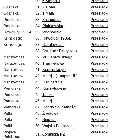
30.
6 Sierpnia
Przesiadki
Gdańska
31.
Zielona
Przesiadki
Gdańska
32.
1 Maja
Przesiadki
Próchnika
33.
Zachodnia
Przesiadki
Próchnika
34.
Piotrkowska
Przesiadki
Rewolucji 1905r.
35.
Wschodnia
Przesiadki
Kilińskiego
36.
Rewolucji 1905r.
Przesiadki
Kilińskiego
37.
Narutowicza
Przesiadki
38.
Dw. Łódź Fabryczna
Przesiadki
Narutowicza
39.
Pl. Dąbrowskiego
Przesiadki
Narutowicza
40.
Tramwajowa
Przesiadki
Narutowicza
41.
Kopcińskiego
Przesiadki
Narutowicza
42.
Matejki (kampus UŁ)
Przesiadki
Narutowicza
43.
Radiostacja
Przesiadki
Pomorska
44.
Konstytucyjna
Przesiadki
Pomorska
45.
Tamka
Przesiadki
Pomorska
46.
Matejki
Przesiadki
Pomorska
47.
Rondo Solidarności
Przesiadki
Palki
48.
Źródłowa
Przesiadki
Palki
49.
Smutna
Przesiadki
Palki
50.
Wojska Polskiego
Przesiadki
Wojska
Przesiadki
51.
Łomnicka NŻ
Polskiego