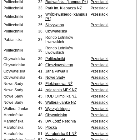
Politechniki
32.
Radwańska (kampus PŁ)
Przesiadki
Politechniki
33.
Park im. Klepacza NŻ
Przesiadki
Wróblewskiego (kampus
Przesiadki
Politechniki
34.
PŁ)
Politechniki
35.
Skrzywana
Przesiadki
Politechniki
36.
Obywatelska
Rondo Lotników
Pabianicka
37.
Lwowskich
Rondo Lotników
Politechniki
38.
Lwowskich
Obywatelska
39.
Politechniki
Przesiadki
Obywatelska
40.
Cieszkowskiego
Przesiadki
Obywatelska
41.
Jana Pawła II
Przesiadki
Obywatelska
42.
Nowe Sady
Przesiadki
Nowe Sady
43.
Elektronowa NŻ
Przesiadki
Nowe Sady
44.
zajezdnia MPK NŻ
Przesiadki
Nowe Sady
45.
ROD Olimpijka NŻ
Przesiadki
Nowe Sady
46.
Waltera-Janke NŻ
Przesiadki
Waltera-Janke
47.
Wyszyńskiego
Przesiadki
Maratońska
48.
Obywatelska
Przesiadki
Maratońska
49.
Dw. Łódź Retkinia
Przesiadki
Maratońska
50.
Plocka
Przesiadki
Maratońska
51.
Maratońska 91 NŻ
Przesiadki