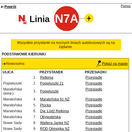
Pomoc
Powrót
N7A
Linia
Wszystkie przystanki na nocnych liniach autobusowych są na
żądanie.
PODSTAWOWE KIERUNKI
Nowosolna
Pokaż na mapie
ULICA
PRZYSTANEK
PRZESIADKI
1.
Retkinia
Przesiadki
Popiełuszki
2.
Popiełuszki 21
Przesiadki
Maratońska
Przesiadki
3.
Popiełuszki
(wew.)
Maratońska
4.
Maratońska 91 NŻ
Przesiadki
Maratońska
5.
Plocka
Przesiadki
Maratońska
6.
Dw. Łódź Retkinia
Przesiadki
Maratońska
7.
Obywatelska
Przesiadki
Nowe Sady
8.
Waltera-Janke NŻ
Przesiadki
Nowe Sady
9.
ROD Olimpijka NŻ
Przesiadki