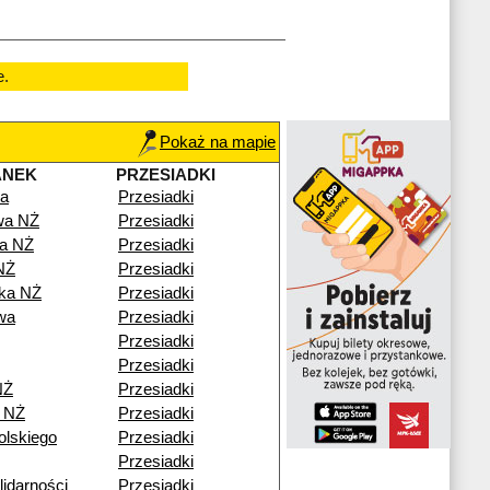
e.
Pokaż na mapie
ANEK
PRZESIADKI
a
Przesiadki
wa NŻ
Przesiadki
a NŻ
Przesiadki
NŻ
Przesiadki
ka NŻ
Przesiadki
wa
Przesiadki
Przesiadki
Przesiadki
NŻ
Przesiadki
 NŻ
Przesiadki
olskiego
Przesiadki
Przesiadki
idarności
Przesiadki