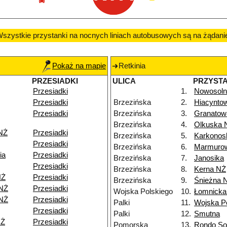
szystkie przystanki na nocnych liniach autobusowych są na żądani
Pokaż na mapie
Retkinia
PRZESIADKI
ULICA
PRZYST
Przesiadki
1.
Nowosoln
Przesiadki
Brzezińska
2.
Hiacynto
Przesiadki
Brzezińska
3.
Granatow
Brzezińska
4.
Olkuska 
NŻ
Przesiadki
Brzezińska
5.
Karkonos
Przesiadki
Brzezińska
6.
Marmuro
ia
Przesiadki
Brzezińska
7.
Janosika
Przesiadki
Brzezińska
8.
Kerna NŻ
NŻ
Przesiadki
Brzezińska
9.
Śnieżna 
 NŻ
Przesiadki
Wojska Polskiego
10.
Łomnicka
 NŻ
Przesiadki
Palki
11.
Wojska P
Przesiadki
Palki
12.
Smutna
NŻ
Przesiadki
Pomorska
13.
Rondo Sol