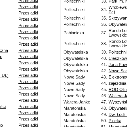
Przesiadki
Politechniki
33.
Park im. 
Przesiadki
Wróblews
Politechniki
34.
PŁ)
Przesiadki
Politechniki
35.
Skrzywa
Przesiadki
Politechniki
36.
Obywatel
Przesiadki
Rondo Lo
Przesiadki
Pabianicka
37.
Lwowskic
Przesiadki
Rondo Lo
Politechniki
38.
Przesiadki
Lwowskic
czna
Przesiadki
Obywatelska
39.
Politechni
go
Przesiadki
Obywatelska
40.
Cieszkow
Przesiadki
Obywatelska
41.
Jana Pawł
Przesiadki
Obywatelska
42.
Nowe Sa
s UŁ)
Przesiadki
Nowe Sady
43.
Elektron
Przesiadki
Nowe Sady
44.
zajezdni
Przesiadki
Nowe Sady
45.
ROD Olim
Przesiadki
Nowe Sady
46.
Waltera-
Przesiadki
Waltera-Janke
47.
Wyszyńsk
ści
Przesiadki
Maratońska
48.
Obywatel
Przesiadki
Maratońska
49.
Dw. Łódź 
Przesiadki
Maratońska
50.
Plocka
go
Przesiadki