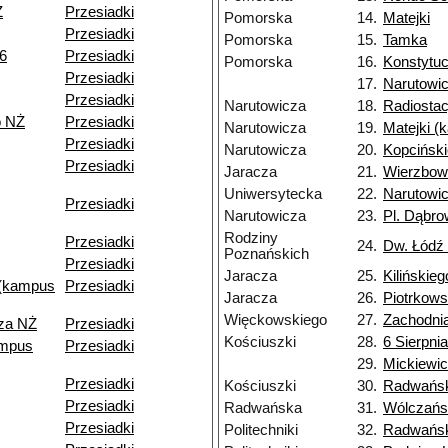
Ż
Przesiadki
Pomorska
14.
Matejki
Przesiadki
Pomorska
15.
Tamka
6
Przesiadki
Pomorska
16.
Konstytuc
Przesiadki
17.
Narutowi
Przesiadki
Narutowicza
18.
Radiostac
o NŻ
Przesiadki
Narutowicza
19.
Matejki (
Przesiadki
Narutowicza
20.
Kopcińsk
Przesiadki
Jaracza
21.
Wierzbow
Uniwersytecka
22.
Narutowi
Przesiadki
Narutowicza
23.
Pl. Dąbro
Rodziny
Przesiadki
24.
Dw. Łódź
Poznańskich
Przesiadki
Jaracza
25.
Kilińskieg
 (kampus
Przesiadki
Jaracza
26.
Piotrkow
Więckowskiego
27.
Zachodni
cza NŻ
Przesiadki
Kościuszki
28.
6 Sierpnia
ampus
Przesiadki
29.
Mickiewi
Przesiadki
Kościuszki
30.
Radwańs
Przesiadki
Radwańska
31.
Wólczańs
Przesiadki
Politechniki
32.
Radwańsk