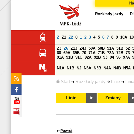
Na
Rozkłady jazdy
Dl
Z
Z1
Z2
0
1
2
3
4
5
6
7
8
9
10A
1
Z3
Z6
Z13
Z43
50A
50B
51A
51B
52
68
69A
69B
70
71A
71B
72A
72B
73
91A
91B
91C
92A
92B
93
94
96
97A
N1A
N1B
N2
N3A
N3B
N4A
N4B
N5A
Start
Rozkłady jazdy
Linie
Lini
Linie
Zmiany
Powrót