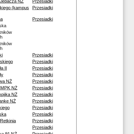
Klepacza NŻ
Przesiadki
kiego (kampus
Przesiadki
na
Przesiadki
ska
tników
h
tników
h
ki
Przesiadki
skiego
Przesiadki
a II
Przesiadki
dy
Przesiadki
owa NŻ
Przesiadki
a MPK NŻ
Przesiadki
pijka NŻ
Przesiadki
Janke NŻ
Przesiadki
iego
Przesiadki
ska
Przesiadki
Retkinia
Przesiadki
Przesiadki