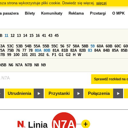
sza strona wykorzystuje pliki cookie. Dowiedz się więcej.
więcej
a pasażera
Bilety
Komunikaty
Reklama
Przetargi
O MPK
0B
11
12
13
14
15
16
41
43
45
53A
53C
53B
54B
55A
55B
55C
56
57
58A
58B
59
60A
60B
60C
60
75A
75B
76
77
78
80A
80B
81A
81B
82A
82B
83
84A
84B
85A
85B
97B
99
100
101
201
202
6.
F1
G1
G2
H
W
N5B
N6
N7A
N7B
N8
N9
a N7A
Sprawdź rozkład na d
Utrudnienia
Przystanki
Połączenia
N7A
Linia