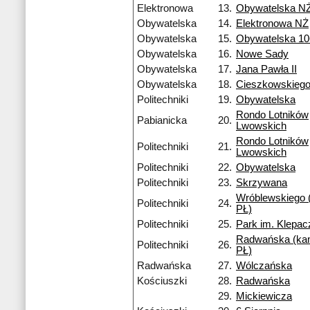
Elektronowa
13.
Obywatelska N
Obywatelska
14.
Elektronowa NŻ
Obywatelska
15.
Obywatelska 10
Obywatelska
16.
Nowe Sady
Obywatelska
17.
Jana Pawła II
Obywatelska
18.
Cieszkowskieg
Politechniki
19.
Obywatelska
Rondo Lotników
Pabianicka
20.
Lwowskich
Rondo Lotników
Politechniki
21.
Lwowskich
Politechniki
22.
Obywatelska
Politechniki
23.
Skrzywana
Wróblewskiego
Politechniki
24.
PŁ)
Politechniki
25.
Park im. Klepa
Radwańska (k
Politechniki
26.
PŁ)
Radwańska
27.
Wólczańska
Kościuszki
28.
Radwańska
29.
Mickiewicza