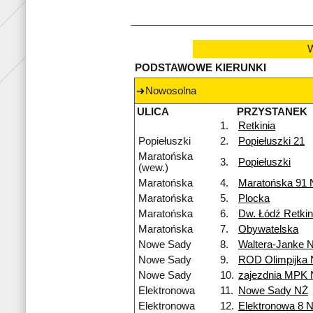
W
PODSTAWOWE KIERUNKI
Nowosolna
ULICA
PRZYSTANEK
1.
Retkinia
Popiełuszki
2.
Popiełuszki 21
Maratońska
3.
Popiełuszki
(wew.)
Maratońska
4.
Maratońska 91 
Maratońska
5.
Plocka
Maratońska
6.
Dw. Łódź Retkin
Maratońska
7.
Obywatelska
Nowe Sady
8.
Waltera-Janke 
Nowe Sady
9.
ROD Olimpijka
Nowe Sady
10.
zajezdnia MPK
Elektronowa
11.
Nowe Sady NŻ
Elektronowa
12.
Elektronowa 8 