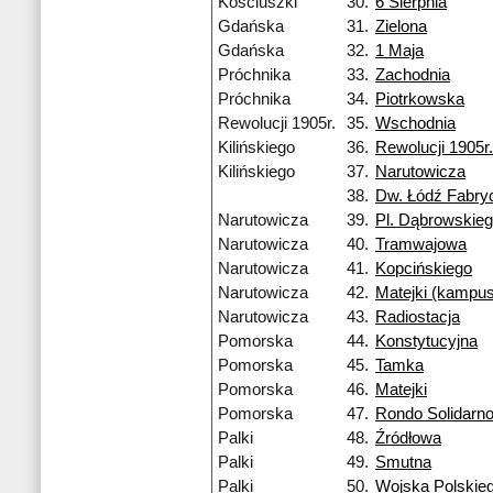
Kościuszki
30.
6 Sierpnia
Gdańska
31.
Zielona
Gdańska
32.
1 Maja
Próchnika
33.
Zachodnia
Próchnika
34.
Piotrkowska
Rewolucji 1905r.
35.
Wschodnia
Kilińskiego
36.
Rewolucji 1905r.
Kilińskiego
37.
Narutowicza
38.
Dw. Łódź Fabry
Narutowicza
39.
Pl. Dąbrowskie
Narutowicza
40.
Tramwajowa
Narutowicza
41.
Kopcińskiego
Narutowicza
42.
Matejki (kampu
Narutowicza
43.
Radiostacja
Pomorska
44.
Konstytucyjna
Pomorska
45.
Tamka
Pomorska
46.
Matejki
Pomorska
47.
Rondo Solidarno
Palki
48.
Źródłowa
Palki
49.
Smutna
Palki
50.
Wojska Polskie