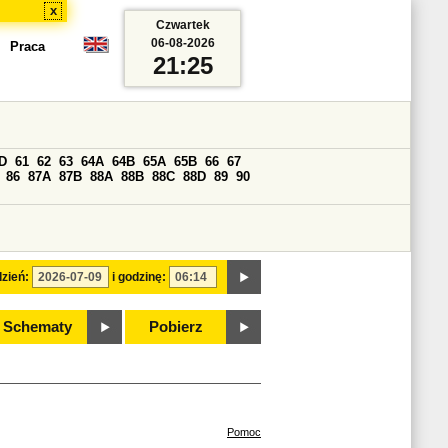
x
Czwartek
06-08-2026
Praca
21:25
D
61
62
63
64A
64B
65A
65B
66
67
86
87A
87B
88A
88B
88C
88D
89
90
zień:
i godzinę:
Schematy
Pobierz
Pomoc